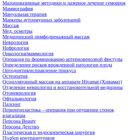
Малоинвазивные методики и лазерное лечение геморроя
Маммография
Мануальная терапия
Маркеры аутоимунных заболеваний
Массаж
Мед. осмотры
Медицинский лимфодренажный массаж
Неврология
Нефрология
Онкология/маммология
Операция по формированию артериовенозной фистулы
Определение рисков врожденной патологии плода
Ортодонтия/исправление прикуса
Остеопатия
Осцилляторный массаж на аппарате Hivamat (Хивамат)
Отделение неврологии и восстановительной медицины
Отоневрология
Офтальмология
Палсинг
Перинеопластика – операция при опущении стенок
влагалища
Персона Beauty
Персона Детство
Пластическая и эндоскопическая хирургия
Подбор контрацептивов