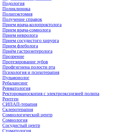
Подология
Поликлиника
Полипэктомия
Получение справок
Прием врача-колопроктолога
Прием врача-сомнолога
Прием невролога
Прием сосудистого хирурга
Прием флеболога
Приём гастроэнтеролога
Прозрение
Протезирование зубов
Профгигиена полости рта
Психология и психотерапия
Пульмонолог
Ребалансинг
Ревматология
Ректороманоскопия с электроэксцизией полипа
Рентген
СИПАП-терапия
Склеротерапия
Сомнологический центр
Сомнология
Сосудистый центр
Стоматология