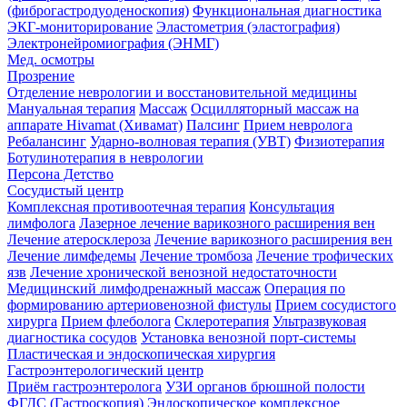
(фиброгастродуоденоскопия)
Функциональная диагностика
ЭКГ-мониторирование
Эластометрия (эластография)
Электронейромиография (ЭНМГ)
Мед. осмотры
Прозрение
Отделение неврологии и восстановительной медицины
Мануальная терапия
Массаж
Осцилляторный массаж на
аппарате Hivamat (Хивамат)
Палсинг
Прием невролога
Ребалансинг
Ударно-волновая терапия (УВТ)
Физиотерапия
Ботулинотерапия в неврологии
Персона Детство
Сосудистый центр
Комплексная противоотечная терапия
Консультация
лимфолога
Лазерное лечение варикозного расширения вен
Лечение атеросклероза
Лечение варикозного расширения вен
Лечение лимфедемы
Лечение тромбоза
Лечение трофических
язв
Лечение хронической венозной недостаточности
Медицинский лимфодренажный массаж
Операция по
формированию артериовенозной фистулы
Прием сосудистого
хирурга
Прием флеболога
Склеротерапия
Ультразвуковая
диагностика сосудов
Установка венозной порт-системы
Пластическая и эндоскопическая хирургия
Гастроэнтерологический центр
Приём гастроэнтеролога
УЗИ органов брюшной полости
ФГДС (Гастроскопия)
Эндоскопическое комплексное