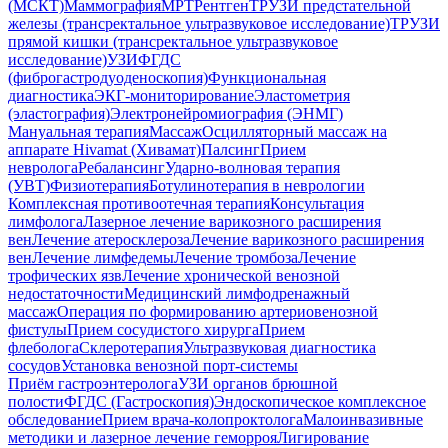
(МСКТ)
Маммография
МРТ
Рентген
ТРУЗИ предстательной
железы (трансректальное ультразвуковое исследование)
ТРУЗИ
прямой кишки (трансректальное ультразвуковое
исследование)
УЗИ
ФГДС
(фиброгастродуоденоскопия)
Функциональная
диагностика
ЭКГ-мониторирование
Эластометрия
(эластография)
Электронейромиография (ЭНМГ)
Мануальная терапия
Массаж
Осцилляторный массаж на
аппарате Hivamat (Хивамат)
Палсинг
Прием
невролога
Ребалансинг
Ударно-волновая терапия
(УВТ)
Физиотерапия
Ботулинотерапия в неврологии
Комплексная противоотечная терапия
Консультация
лимфолога
Лазерное лечение варикозного расширения
вен
Лечение атеросклероза
Лечение варикозного расширения
вен
Лечение лимфедемы
Лечение тромбоза
Лечение
трофических язв
Лечение хронической венозной
недостаточности
Медицинский лимфодренажный
массаж
Операция по формированию артериовенозной
фистулы
Прием сосудистого хирурга
Прием
флеболога
Склеротерапия
Ультразвуковая диагностика
сосудов
Установка венозной порт-системы
Приём гастроэнтеролога
УЗИ органов брюшной
полости
ФГДС (Гастроскопия)
Эндоскопическое комплексное
обследование
Прием врача-колопроктолога
Малоинвазивные
методики и лазерное лечение геморроя
Лигирование