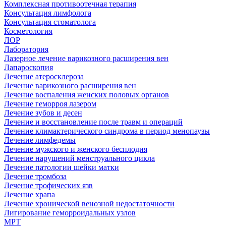
Комплексная противоотечная терапия
Консультация лимфолога
Консультация стоматолога
Косметология
ЛОР
Лаборатория
Лазерное лечение варикозного расширения вен
Лапароскопия
Лечение атеросклероза
Лечение варикозного расширения вен
Лечение воспаления женских половых органов
Лечение геморроя лазером
Лечение зубов и десен
Лечение и восстановление после травм и операций
Лечение климактерического синдрома в период менопаузы
Лечение лимфедемы
Лечение мужского и женского бесплодия
Лечение нарушений менструального цикла
Лечение патологии шейки матки
Лечение тромбоза
Лечение трофических язв
Лечение храпа
Лечение хронической венозной недостаточности
Лигирование геморроидальных узлов
МРТ