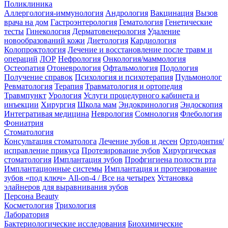
Поликлиника
Аллергология-иммунология
Андрология
Вакцинация
Вызов
врача на дом
Гастроэнтерология
Гематология
Генетические
тесты
Гинекология
Дерматовенерология
Удаление
новообразований кожи
Диетология
Кардиология
Колопроктология
Лечение и восстановление после травм и
операций
ЛОР
Нефрология
Онкология/маммология
Остеопатия
Отоневрология
Офтальмология
Подология
Получение справок
Психология и психотерапия
Пульмонолог
Ревматология
Терапия
Травматология и ортопедия
Травмпункт
Урология
Услуги процедурного кабинета и
инъекции
Хирургия
Школа мам
Эндокринология
Эндоскопия
Интегративая медицина
Неврология
Сомнология
Флебология
Фониатрия
Стоматология
Консультация стоматолога
Лечение зубов и десен
Ортодонтия/
исправление прикуса
Протезирование зубов
Хирургическая
стоматология
Имплантация зубов
Профгигиена полости рта
Имплантационные системы
Имплантация и протезирование
зубов «под ключ» All-on-4 / Все на четырех
Установка
элайнеров для выравнивания зубов
Персона Beauty
Косметология
Трихология
Лаборатория
Бактериологические исследования
Биохимические