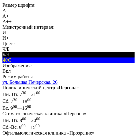
Размер шрифта:
A
A+
A++
Межстрочный интервал:
И
И+
Цвет :
Ч/Б
Б/Ч
Ж/С
Изображения:
Вкл
Режим работы
ул. Большая Печерская, 26
Поликлинический центр «Персона»
30
00
Пн.-Пт.
7
—21
30
00
Сб.
7
—18
00
00
Вс.
9
—16
Стоматологическая клиника «Персона»
00
00
Пн.-Пт.
8
—20
00
00
Сб.-Вс.
9
—15
Офтальмологическая клиника «Прозрение»