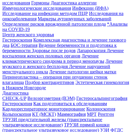
исследования
Гормоны
Диагностика аллергии
Иммунологические исследования
Инфекции (ИФА)
Исследование на инфекции методом ПЦР
Исследования на
онкозаболевания
Маркеры аутоимунных заболеваний
Определение рисков врожденной патологии плода
*Анализы
на COVID-19
Центр женского здоровья
Гистероскопия
Комплексная диагностика и лечение тазового
дна
БОС-терапия
Ведение беременности и подготовка к
беременности
Здоровье после родов
Лапароскопия
Лечение
воспаления женских половых органов
Лечение
климактерического синдрома в период менопаузы
Лечение
мужского и женского бесплодия
Лечение нарушений
менструального цикла
Лечение патологии шейки матки
Перинеопластика – операция при опущении стенок
влагалища
Подбор контрацептивов
Эстетическая гинекология
в Нижнем Новгороде
Диагностика
CHECK-UP
Велоэргометрия (ВЭМ)
Гистеросальпингография
Гистероскопия
Как подготовиться к обследованиям
Кардиореспираторное мониторирование
Колоноскопия
Кольпоскопия
КТ (МСКТ)
Маммография
МРТ
Рентген
ТРУЗИ предстательной железы (трансректальное
ультразвуковое исследование)
ТРУЗИ прямой кишки
(трансректальное ультразвуковое исследование)
УЗИ
ФГДС