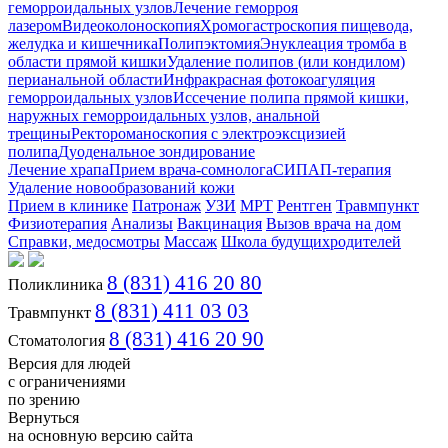
геморроидальных узлов
Лечение геморроя
лазером
Видеоколоноскопия
Хромогастроскопия пищевода,
желудка и кишечника
Полипэктомия
Энуклеация тромба в
области прямой кишки
Удаление полипов (или кондилом)
перианальной области
Инфракрасная фотокоагуляция
геморроидальных узлов
Иссечение полипа прямой кишки,
наружных геморроидальных узлов, анальной
трещины
Ректороманоскопия с электроэксцизией
полипа
Дуоденальное зондирование
Лечение храпа
Прием врача-сомнолога
СИПАП-терапия
Удаление новообразований кожи
Прием в клинике
Патронаж
УЗИ
МРТ
Рентген
Травмпункт
Физиотерапия
Анализы
Вакцинация
Вызов врача на дом
Справки, медосмотры
Массаж
Школа будущихродителей
8 (831) 416 20 80
Поликлиника
8 (831) 411 03 03
Травмпункт
8 (831) 416 20 90
Стоматология
Версия для людей
с ограничениями
по зрению
Вернуться
на основную версию сайта