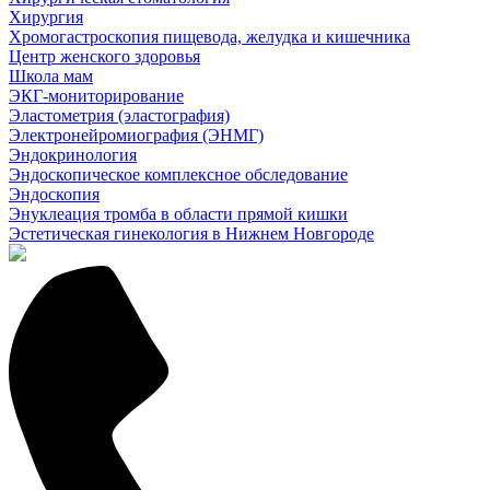
Хирургия
Хромогастроскопия пищевода, желудка и кишечника
Центр женского здоровья
Школа мам
ЭКГ-мониторирование
Эластометрия (эластография)
Электронейромиография (ЭНМГ)
Эндокринология
Эндоскопическое комплексное обследование
Эндоскопия
Энуклеация тромба в области прямой кишки
Эстетическая гинекология в Нижнем Новгороде