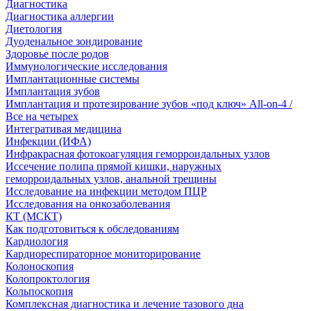
Диагностика
Диагностика аллергии
Диетология
Дуоденальное зондирование
Здоровье после родов
Иммунологические исследования
Имплантационные системы
Имплантация зубов
Имплантация и протезирование зубов «под ключ» All-on-4 /
Все на четырех
Интегративая медицина
Инфекции (ИФА)
Инфракрасная фотокоагуляция геморроидальных узлов
Иссечение полипа прямой кишки, наружных
геморроидальных узлов, анальной трещины
Исследование на инфекции методом ПЦР
Исследования на онкозаболевания
КТ (МСКТ)
Как подготовиться к обследованиям
Кардиология
Кардиореспираторное мониторирование
Колоноскопия
Колопроктология
Кольпоскопия
Комплексная диагностика и лечение тазового дна