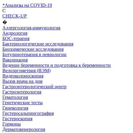
*Анализы на COVID-19
C
CHECK-UP
�
Аллергология-иммунология
Андрология
БОС-терапия
Бактериологические исследования
Биохимические исследования
Ботулинотерапия в неврологии
Вакцинация
Ведение беременности и подготовка к беременности
Велоэргометрия (ВЭМ)
Видеоколоноскопия
Вызов врача на дом
Гастроэнтерологический центр
Гастроэнтерология
Гематология
Генетические тесты
Гинекология
Гистеросальпингография
Гистероскопия
Гормоны
Дерматовенерология