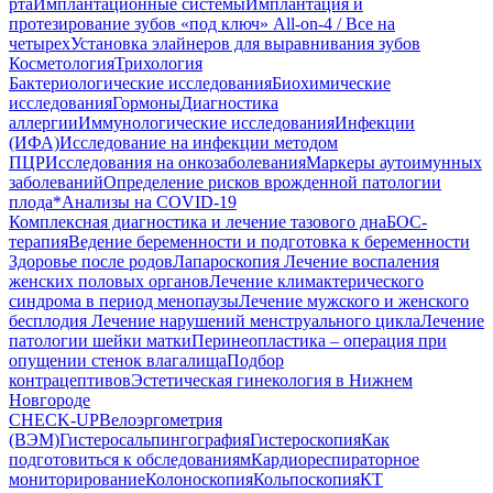
рта
Имплантационные системы
Имплантация и
протезирование зубов «под ключ» All-on-4 / Все на
четырех
Установка элайнеров для выравнивания зубов
Косметология
Трихология
Бактериологические исследования
Биохимические
исследования
Гормоны
Диагностика
аллергии
Иммунологические исследования
Инфекции
(ИФА)
Исследование на инфекции методом
ПЦР
Исследования на онкозаболевания
Маркеры аутоимунных
заболеваний
Определение рисков врожденной патологии
плода
*Анализы на COVID-19
Комплексная диагностика и лечение тазового дна
БОС-
терапия
Ведение беременности и подготовка к беременности
Здоровье после родов
Лапароскопия
Лечение воспаления
женских половых органов
Лечение климактерического
синдрома в период менопаузы
Лечение мужского и женского
бесплодия
Лечение нарушений менструального цикла
Лечение
патологии шейки матки
Перинеопластика – операция при
опущении стенок влагалища
Подбор
контрацептивов
Эстетическая гинекология в Нижнем
Новгороде
CHECK-UP
Велоэргометрия
(ВЭМ)
Гистеросальпингография
Гистероскопия
Как
подготовиться к обследованиям
Кардиореспираторное
мониторирование
Колоноскопия
Кольпоскопия
КТ