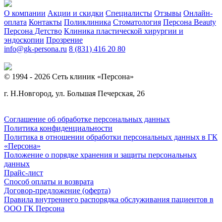
О компании
Акции и скидки
Специалисты
Отзывы
Онлайн-
оплата
Контакты
Поликлиника
Стоматология
Персона Beauty
Персона Детство
Клиника пластической хирургии и
эндоскопии
Прозрение
info@gk-persona.ru
8 (831) 416 20 80
© 1994 - 2026 Сеть клиник «Персона»
г. Н.Новгород, ул. Большая Печерская, 26
Соглашение об обработке персональных данных
Политика конфиденциальности
Политика в отношении обработки персональных данных в ГК
«Персона»
Положение о порядке хранения и защиты персональных
данных
Прайс-лист
Способ оплаты и возврата
Договор-предложение (оферта)
Правила внутреннего распорядка обслуживания пациентов в
ООО ГК Персона