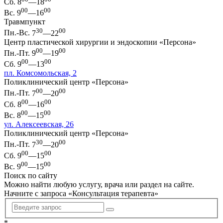
Сб.
8
—18
00
00
Вс.
9
—16
Травмпункт
30
00
Пн.-Вс.
7
—22
Центр пластической хирургии и эндоскопии «Персона»
00
00
Пн.-Пт.
9
—19
00
00
Сб.
9
—13
пл. Комсомольская, 2
Поликлинический центр «Персона»
00
00
Пн.-Пт.
7
—20
00
00
Сб.
8
—16
00
00
Вс.
8
—15
ул. Алексеевская, 26
Поликлинический центр «Персона»
30
00
Пн.-Пт.
7
—20
00
00
Сб.
9
—15
00
00
Вс.
9
—15
Поиск по сайту
Можно найти любую услугу, врача или раздел на сайте.
Начните с запроса «
Консультация терапевта
»
*