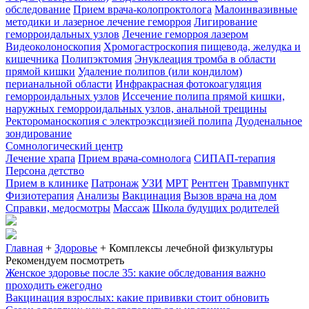
обследование
Прием врача-колопроктолога
Малоинвазивные
методики и лазерное лечение геморроя
Лигирование
геморроидальных узлов
Лечение геморроя лазером
Видеоколоноскопия
Хромогастроскопия пищевода, желудка и
кишечника
Полипэктомия
Энуклеация тромба в области
прямой кишки
Удаление полипов (или кондилом)
перианальной области
Инфракрасная фотокоагуляция
геморроидальных узлов
Иссечение полипа прямой кишки,
наружных геморроидальных узлов, анальной трещины
Ректороманоскопия с электроэксцизией полипа
Дуоденальное
зондирование
Сомнологический центр
Лечение храпа
Прием врача-сомнолога
СИПАП-терапия
Персона детство
Прием в клинике
Патронаж
УЗИ
МРТ
Рентген
Травмпункт
Физиотерапия
Анализы
Вакцинация
Вызов врача на дом
Справки, медосмотры
Массаж
Школа будущих родителей
Главная
+
Здоровье
+
Комплексы лечебной физкультуры
Рекомендуем посмотреть
Женское здоровье после 35: какие обследования важно
проходить ежегодно
Вакцинация взрослых: какие прививки стоит обновить