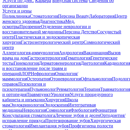
Услуги по ДМС
Карьера
Бонусная система
Сведения об
организации
Услуги и цены
Поликлиника
Стоматология
Персона Beauty
Лаборатория
Центр
женского здоровья
Диагностика
Мед.
осмотры
Прозрение
Отделение неврологии и
восстановительной медицины
Персона Детство
Сосудистый
центр
Пластическая и эндоскопическая
хирургия
Гастроэнтерологический центр
Сомнологический
центр
Аллергология-иммунология
Андрология
Вакцинация
Вызов
врача на дом
Гастроэнтерология
Гематология
Генетические
тесты
Гинекология
Дерматовенерология
Диетология
Кардиологи
и восстановление после травм и
операций
ЛОР
Нефрология
Онкология/
маммология
Остеопатия
Отоневрология
Офтальмология
Подолог
справок
Психология и
психотерапия
Пульмонолог
Ревматология
Терапия
Травматология
и ортопедия
Травмпункт
Урология
Услуги процедурного
кабинета и инъекции
Хирургия
Школа
мам
Эндокринология
Эндоскопия
Интегративая
медицина
Неврология
Сомнология
Флебология
Фониатрия
Консультация стоматолога
Лечение зубов и десен
Ортодонтия/
исправление прикуса
Протезирование зубов
Хирургическая
стоматология
Имплантация зубов
Профгигиена полости