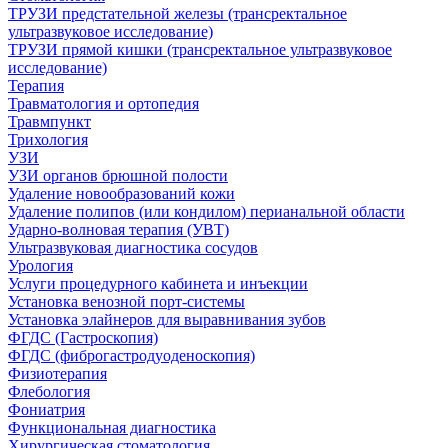
ТРУЗИ предстательной железы (трансректальное
ультразвуковое исследование)
ТРУЗИ прямой кишки (трансректальное ультразвуковое
исследование)
Терапия
Травматология и ортопедия
Травмпункт
Трихология
УЗИ
УЗИ органов брюшной полости
Удаление новообразований кожи
Удаление полипов (или кондилом) перианальной области
Ударно-волновая терапия (УВТ)
Ультразвуковая диагностика сосудов
Урология
Услуги процедурного кабинета и инъекции
Установка венозной порт-системы
Установка элайнеров для выравнивания зубов
ФГДС (Гастроскопия)
ФГДС (фиброгастродуоденоскопия)
Физиотерапия
Флебология
Фониатрия
Функциональная диагностика
Хирургическая стоматология