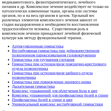
медикаментозного, физиотерапевтического, лечебного
питания и др. Комплексное лечение воздействует не только на
патологически измененные ткани, органы или системы
органов, но и на весь организм в целом. Удельный вес
различных элементов комплексного лечения зависит от
стадии выздоровления и необходимости восстановления
трудоспособности человека. Существенная роль в
комплексном лечении принадлежит лечебной физической
культуре как методу функциональной терапии.
Артикуляционная гимнастика
Вестибулярная гимнастика при доброкачественном
позиционном пароксизмальном головокружении
Гимнастика для улучшения глотания
Гимнастика при остеохондрозе пояснично-крестцового
отдела позвоночника
Гимнастика при остеохондрозе шейного отдела
позвоночника
Гимнастика при повреждении лицевого нерва
Дыхательная гимнастика
Комплекс упражнений для облегчения боли в шее
Комплекс упражнений для профилактики болей в спине
Профилактика болей в спине и шее
Универсальный комплекс вестибулярной гимнастики