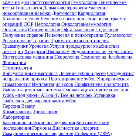
врача на дом
Гастроэнтерология
Гематология
Генетические
тесты
Гинекология
Дерматовенерология
Удаление
новообразований кожи
Диетология
Кардиология
Колопроктология
Лечение и восстановление после травм и
операций
ЛОР
Нефрология
Онкология/маммология
Остеопатия
Отоневрология
Офтальмология
Подология
Получение справок
Психология и психотерапия
Пульмонолог
Ревматология
Терапия
Травматология и ортопедия
Травмпункт
Урология
Услуги процедурного кабинета и
инъекции
Хирургия
Школа мам
Эндокринология
Эндоскопия
Интегративая медицина
Неврология
Сомнология
Флебология
Фониатрия
Стоматология
Консультация стоматолога
Лечение зубов и десен
Ортодонтия/
исправление прикуса
Протезирование зубов
Хирургическая
стоматология
Имплантация зубов
Профгигиена полости рта
Имплантационные системы
Имплантация и протезирование
зубов «под ключ» All-on-4 / Все на четырех
Установка
элайнеров для выравнивания зубов
Персона Beauty
Косметология
Трихология
Лаборатория
Бактериологические исследования
Биохимические
исследования
Гормоны
Диагностика аллергии
Иммунологические исследования
Инфекции (ИФА)