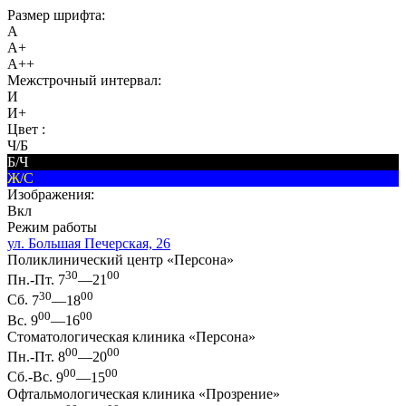
Размер шрифта:
A
A+
A++
Межстрочный интервал:
И
И+
Цвет :
Ч/Б
Б/Ч
Ж/С
Изображения:
Вкл
Режим работы
ул. Большая Печерская, 26
Поликлинический центр «Персона»
30
00
Пн.-Пт.
7
—21
30
00
Сб.
7
—18
00
00
Вс.
9
—16
Стоматологическая клиника «Персона»
00
00
Пн.-Пт.
8
—20
00
00
Сб.-Вс.
9
—15
Офтальмологическая клиника «Прозрение»