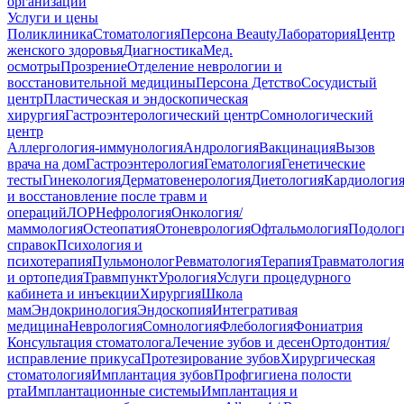
организации
Услуги и цены
Поликлиника
Стоматология
Персона Beauty
Лаборатория
Центр
женского здоровья
Диагностика
Мед.
осмотры
Прозрение
Отделение неврологии и
восстановительной медицины
Персона Детство
Сосудистый
центр
Пластическая и эндоскопическая
хирургия
Гастроэнтерологический центр
Сомнологический
центр
Аллергология-иммунология
Андрология
Вакцинация
Вызов
врача на дом
Гастроэнтерология
Гематология
Генетические
тесты
Гинекология
Дерматовенерология
Диетология
Кардиологи
и восстановление после травм и
операций
ЛОР
Нефрология
Онкология/
маммология
Остеопатия
Отоневрология
Офтальмология
Подолог
справок
Психология и
психотерапия
Пульмонолог
Ревматология
Терапия
Травматология
и ортопедия
Травмпункт
Урология
Услуги процедурного
кабинета и инъекции
Хирургия
Школа
мам
Эндокринология
Эндоскопия
Интегративая
медицина
Неврология
Сомнология
Флебология
Фониатрия
Консультация стоматолога
Лечение зубов и десен
Ортодонтия/
исправление прикуса
Протезирование зубов
Хирургическая
стоматология
Имплантация зубов
Профгигиена полости
рта
Имплантационные системы
Имплантация и