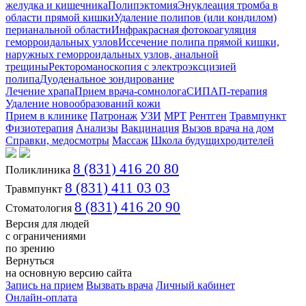
желудка и кишечника
Полипэктомия
Энуклеация тромба в
области прямой кишки
Удаление полипов (или кондилом)
перианальной области
Инфракрасная фотокоагуляция
геморроидальных узлов
Иссечение полипа прямой кишки,
наружных геморроидальных узлов, анальной
трещины
Ректороманоскопия с электроэксцизией
полипа
Дуоденальное зондирование
Лечение храпа
Прием врача-сомнолога
СИПАП-терапия
Удаление новообразований кожи
Прием в клинике
Патронаж
УЗИ
МРТ
Рентген
Травмпункт
Физиотерапия
Анализы
Вакцинация
Вызов врача на дом
Справки, медосмотры
Массаж
Школа будущихродителей
8 (831) 416 20 80
Поликлиника
8 (831) 411 03 03
Травмпункт
8 (831) 416 20 90
Стоматология
Версия для людей
с ограничениями
по зрению
Вернуться
на основную версию сайта
Запись на прием
Вызвать врача
Личный кабинет
Онлайн-оплата