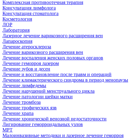
Комплексная противоотечная терапия
Консультация лимфолога
Консультация стоматолога
Косметология
ЛОР
Лаборатория
Лазерное лечение варикозного расширения вен
Лапароскопия
Лечение атеросклероза
Лечение варикозного расширения вен
Лечение воспаления женских половых органов
Лечение геморроя лазером
Лечение зубов и десен
Лечение и восстановление после травм и операций
Лечение климактерического синдрома в период менопаузы
Лечение лимфедемы
Лечение нарушений менструального цикла
Лечение патологии шейки матки
Лечение тромбоза
Лечение трофических язв
Лечение храпа
Лечение хронической венозной недостаточности
Лигирование геморроидальных узлов
МРТ
Малоинвазивные методики и лазерное лечение геморроя