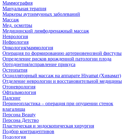
Маммография
Мануальная терапия
Маркеры аутоимунных заболеваний
Массаж
Мед. осмотры
Медицинский лимфодренажный массаж
Неврология
Нефрология
Онкология/маммология
Операция по формированию артериовенозной фистулы
Определение рисков врожденной патологии плода
Ортодонтия/исправление прикуса
Остеопатия
Осцилляторный массаж на аппарате Hivamat (Хивамат)
Отделение неврологии и восстановительной медицины
Отоневрология
Офтальмология
Палсинг
Перинеопластика – операция при опущении стенок
влагалища
Персона Beauty
Персона Детство
Пластическая и эндоскопическая хирургия
Подбор контрацептивов
Подология