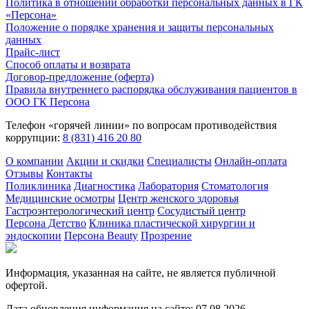
Политика в отношении обработки персональных данных в ГК
«Персона»
Положение о порядке хранения и защиты персональных
данных
Прайс-лист
Способ оплаты и возврата
Договор-предложение (оферта)
Правила внутреннего распорядка обслуживания пациентов в
ООО ГК Персона
Телефон «горячей линии» по вопросам противодействия
коррупции:
8 (831) 416 20 80
О компании
Акции и скидки
Специалисты
Онлайн-оплата
Отзывы
Контакты
Поликлиника
Диагностика
Лаборатория
Стоматология
Медицинские осмотры
Центр женского здоровья
Гастроэнтерологический центр
Сосудистый центр
Персона Детство
Клиника пластической хирургии и
эндоскопии
Персона Beauty
Прозрение
Информация, указанная на сайте, не является публичной
офертой.
Дата обновления информация на сайте: 07.08.2026