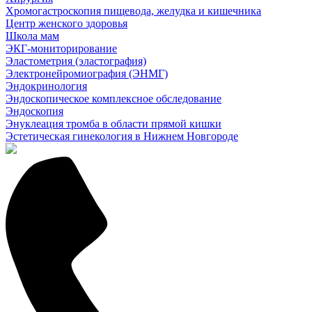
Хромогастроскопия пищевода, желудка и кишечника
Центр женского здоровья
Школа мам
ЭКГ-мониторирование
Эластометрия (эластография)
Электронейромиография (ЭНМГ)
Эндокринология
Эндоскопическое комплексное обследование
Эндоскопия
Энуклеация тромба в области прямой кишки
Эстетическая гинекология в Нижнем Новгороде