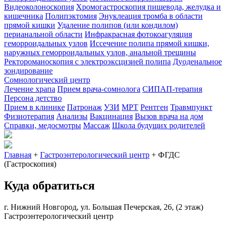
Видеоколоноскопия
Хромогастроскопия пищевода, желудка и
кишечника
Полипэктомия
Энуклеация тромба в области
прямой кишки
Удаление полипов (или кондилом)
перианальной области
Инфракрасная фотокоагуляция
геморроидальных узлов
Иссечение полипа прямой кишки,
наружных геморроидальных узлов, анальной трещины
Ректороманоскопия с электроэксцизией полипа
Дуоденальное
зондирование
Сомнологический центр
Лечение храпа
Прием врача-сомнолога
СИПАП-терапия
Персона детство
Прием в клинике
Патронаж
УЗИ
МРТ
Рентген
Травмпункт
Физиотерапия
Анализы
Вакцинация
Вызов врача на дом
Справки, медосмотры
Массаж
Школа будущих родителей
Главная
+
Гастроэнтерологический центр
+
ФГДС
(Гастроскопия)
Куда обратиться
г. Нижний Новгород, ул. Большая Печерская, 26, (2 этаж)
Гастроэнтерологический центр