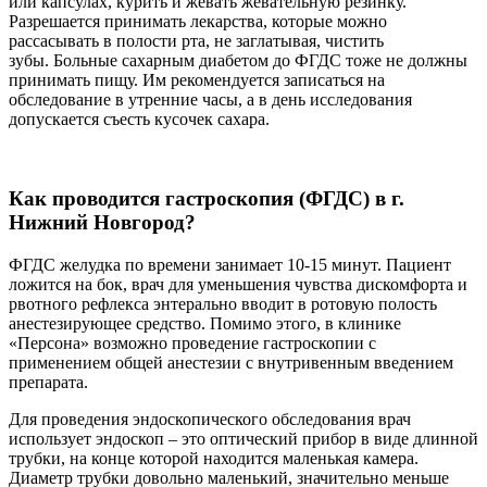
или капсулах, курить и жевать жевательную резинку.
Разрешается принимать лекарства, которые можно
рассасывать в полости рта, не заглатывая, чистить
зубы. Больные сахарным диабетом до ФГДС тоже не должны
принимать пищу. Им рекомендуется записаться на
обследование в утренние часы, а в день исследования
допускается съесть кусочек сахара.
Как проводится гастроскопия (ФГДС) в г.
Нижний Новгород?
ФГДС желудка по времени занимает 10-15 минут. Пациент
ложится на бок, врач для уменьшения чувства дискомфорта и
рвотного рефлекса энтерально вводит в ротовую полость
анестезирующее средство. Помимо этого, в клинике
«Персона» возможно проведение гастроскопии с
применением общей анестезии с внутривенным введением
препарата.
Для проведения эндоскопического обследования врач
использует эндоскоп – это оптический прибор в виде длинной
трубки, на конце которой находится маленькая камера.
Диаметр трубки довольно маленький, значительно меньше