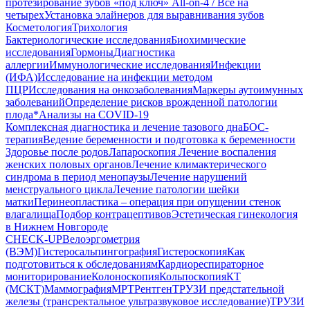
протезирование зубов «под ключ» All-on-4 / Все на
четырех
Установка элайнеров для выравнивания зубов
Косметология
Трихология
Бактериологические исследования
Биохимические
исследования
Гормоны
Диагностика
аллергии
Иммунологические исследования
Инфекции
(ИФА)
Исследование на инфекции методом
ПЦР
Исследования на онкозаболевания
Маркеры аутоимунных
заболеваний
Определение рисков врожденной патологии
плода
*Анализы на COVID-19
Комплексная диагностика и лечение тазового дна
БОС-
терапия
Ведение беременности и подготовка к беременности
Здоровье после родов
Лапароскопия
Лечение воспаления
женских половых органов
Лечение климактерического
синдрома в период менопаузы
Лечение нарушений
менструального цикла
Лечение патологии шейки
матки
Перинеопластика – операция при опущении стенок
влагалища
Подбор контрацептивов
Эстетическая гинекология
в Нижнем Новгороде
CHECK-UP
Велоэргометрия
(ВЭМ)
Гистеросальпингография
Гистероскопия
Как
подготовиться к обследованиям
Кардиореспираторное
мониторирование
Колоноскопия
Кольпоскопия
КТ
(МСКТ)
Маммография
МРТ
Рентген
ТРУЗИ предстательной
железы (трансректальное ультразвуковое исследование)
ТРУЗИ