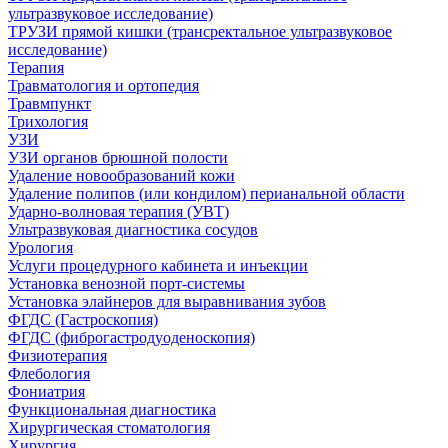
ультразвуковое исследование)
ТРУЗИ прямой кишки (трансректальное ультразвуковое
исследование)
Терапия
Травматология и ортопедия
Травмпункт
Трихология
УЗИ
УЗИ органов брюшной полости
Удаление новообразований кожи
Удаление полипов (или кондилом) перианальной области
Ударно-волновая терапия (УВТ)
Ультразвуковая диагностика сосудов
Урология
Услуги процедурного кабинета и инъекции
Установка венозной порт-системы
Установка элайнеров для выравнивания зубов
ФГДС (Гастроскопия)
ФГДС (фиброгастродуоденоскопия)
Физиотерапия
Флебология
Фониатрия
Функциональная диагностика
Хирургическая стоматология
Хирургия