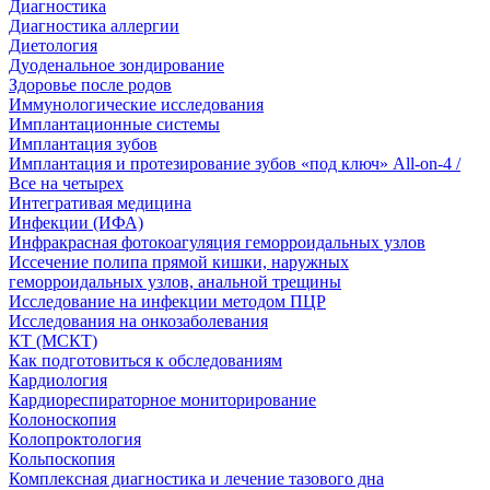
Диагностика
Диагностика аллергии
Диетология
Дуоденальное зондирование
Здоровье после родов
Иммунологические исследования
Имплантационные системы
Имплантация зубов
Имплантация и протезирование зубов «под ключ» All-on-4 /
Все на четырех
Интегративая медицина
Инфекции (ИФА)
Инфракрасная фотокоагуляция геморроидальных узлов
Иссечение полипа прямой кишки, наружных
геморроидальных узлов, анальной трещины
Исследование на инфекции методом ПЦР
Исследования на онкозаболевания
КТ (МСКТ)
Как подготовиться к обследованиям
Кардиология
Кардиореспираторное мониторирование
Колоноскопия
Колопроктология
Кольпоскопия
Комплексная диагностика и лечение тазового дна