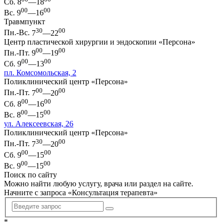
Сб.
8
—18
00
00
Вс.
9
—16
Травмпункт
30
00
Пн.-Вс.
7
—22
Центр пластической хирургии и эндоскопии «Персона»
00
00
Пн.-Пт.
9
—19
00
00
Сб.
9
—13
пл. Комсомольская, 2
Поликлинический центр «Персона»
00
00
Пн.-Пт.
7
—20
00
00
Сб.
8
—16
00
00
Вс.
8
—15
ул. Алексеевская, 26
Поликлинический центр «Персона»
30
00
Пн.-Пт.
7
—20
00
00
Сб.
9
—15
00
00
Вс.
9
—15
Поиск по сайту
Можно найти любую услугу, врача или раздел на сайте.
Начните с запроса «
Консультация терапевта
»
*