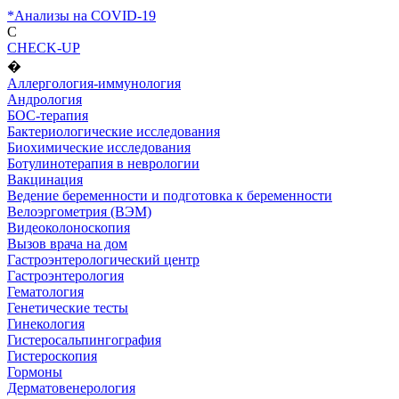
*Анализы на COVID-19
C
CHECK-UP
�
Аллергология-иммунология
Андрология
БОС-терапия
Бактериологические исследования
Биохимические исследования
Ботулинотерапия в неврологии
Вакцинация
Ведение беременности и подготовка к беременности
Велоэргометрия (ВЭМ)
Видеоколоноскопия
Вызов врача на дом
Гастроэнтерологический центр
Гастроэнтерология
Гематология
Генетические тесты
Гинекология
Гистеросальпингография
Гистероскопия
Гормоны
Дерматовенерология