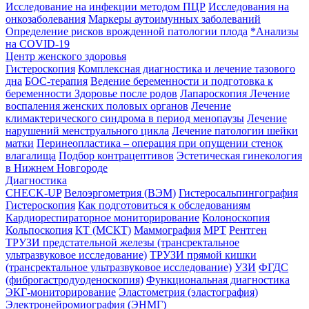
Исследование на инфекции методом ПЦР
Исследования на
онкозаболевания
Маркеры аутоимунных заболеваний
Определение рисков врожденной патологии плода
*Анализы
на COVID-19
Центр женского здоровья
Гистероскопия
Комплексная диагностика и лечение тазового
дна
БОС-терапия
Ведение беременности и подготовка к
беременности
Здоровье после родов
Лапароскопия
Лечение
воспаления женских половых органов
Лечение
климактерического синдрома в период менопаузы
Лечение
нарушений менструального цикла
Лечение патологии шейки
матки
Перинеопластика – операция при опущении стенок
влагалища
Подбор контрацептивов
Эстетическая гинекология
в Нижнем Новгороде
Диагностика
CHECK-UP
Велоэргометрия (ВЭМ)
Гистеросальпингография
Гистероскопия
Как подготовиться к обследованиям
Кардиореспираторное мониторирование
Колоноскопия
Кольпоскопия
КТ (МСКТ)
Маммография
МРТ
Рентген
ТРУЗИ предстательной железы (трансректальное
ультразвуковое исследование)
ТРУЗИ прямой кишки
(трансректальное ультразвуковое исследование)
УЗИ
ФГДС
(фиброгастродуоденоскопия)
Функциональная диагностика
ЭКГ-мониторирование
Эластометрия (эластография)
Электронейромиография (ЭНМГ)