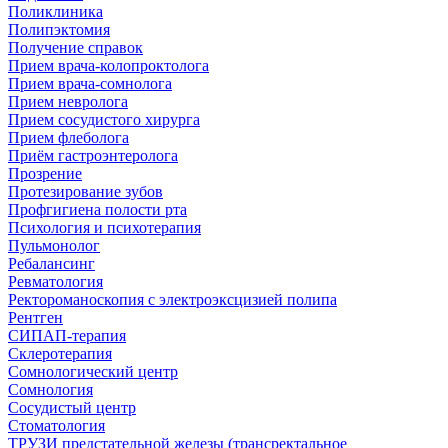
Поликлиника
Полипэктомия
Получение справок
Прием врача-колопроктолога
Прием врача-сомнолога
Прием невролога
Прием сосудистого хирурга
Прием флеболога
Приём гастроэнтеролога
Прозрение
Протезирование зубов
Профгигиена полости рта
Психология и психотерапия
Пульмонолог
Ребалансинг
Ревматология
Ректороманоскопия с электроэксцизией полипа
Рентген
СИПАП-терапия
Склеротерапия
Сомнологический центр
Сомнология
Сосудистый центр
Стоматология
ТРУЗИ предстательной железы (трансректальное