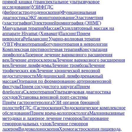
прямой кишки (трансректальное ультразвуковое
исследование)
УЗИ
ФГДС
(фиброгастродуоденоскопия)
Функциональная
диагностика
ЭКГ-мониторирование
Эластометрия
(эластография)
Электронейромиография (ЭНМГ)
Мануальная терапия
Массаж
Осцилляторный массаж на
аппарате Hivamat (Хивамат)
Палсинг
Прием
невролога
Ребалансинг
Ударно-волновая терапия
(УВТ)
Физиотерапия
Ботулинотерапия в неврологии
Комплексная противоотечная терапия
Консультация
лимфолога
Лазерное лечение варикозного расширения
вен
Лечение атеросклероза
Лечение варикозного расширения
вен
Лечение лимфедемы
Лечение тромбоза
Лечение
трофических язв
Лечение хронической венозной
недостаточности
Медицинский лимфодренажный
массаж
Операция по формированию артериовенозной
фистулы
Прием сосудистого хирурга
Прием
флеболога
Склеротерапия
Ультразвуковая диагностика
сосудов
Установка венозной порт-системы
Приём гастроэнтеролога
УЗИ органов брюшной
полости
ФГДС (Гастроскопия)
Эндоскопическое комплексное
обследование
Прием врача-колопроктолога
Малоинвазивные
методики и лазерное лечение геморроя
Лигирование
геморроидальных узлов
Лечение геморроя
лазером
Видеоколоноскопия
Хромогастроскопия пищевода,