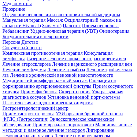
Мед. осмотры
Прозрение
Отделение неврологии и восстановительной медицины
Мануальная терапия
Массаж
Осцилляторный массаж на
аппарате Hivamat (Хивамат)
Палсинг
Прием невролога
Ребалансинг
Ударно-волновая терапия (УВТ)
Физиотерапия
Ботулинотерапия в неврологии
Персона Детство
Сосудистый центр
Комплексная противоотечная терапия
Консультация
лимфолога
Лазерное лечение варикозного расширения вен
Лечение атеросклероза
Лечение варикозного расширения вен
Лечение лимфедемы
Лечение тромбоза
Лечение трофических
язв
Лечение хронической венозной недостаточности
Медицинский лимфодренажный массаж
Операция по
формированию артериовенозной фистулы
Прием сосудистого
хирурга
Прием флеболога
Склеротерапия
Ультразвуковая
диагностика сосудов
Установка венозной порт-системы
Пластическая и эндоскопическая хирургия
Гастроэнтерологический центр
Приём гастроэнтеролога
УЗИ органов брюшной полости
ФГДС (Гастроскопия)
Эндоскопическое комплексное
обследование
Прием врача-колопроктолога
Малоинвазивные
методики и лазерное лечение геморроя
Лигирование
геморроидальных узлов
Лечение геморроя лазером