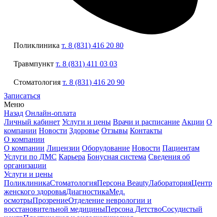
Поликлиника
т. 8 (831) 416 20 80
Травмпункт
т. 8 (831) 411 03 03
Стоматология
т. 8 (831) 416 20 90
Записаться
Меню
Назад
Онлайн-оплата
Личный кабинет
Услуги и цены
Врачи и расписание
Акции
О
компании
Новости
Здоровье
Отзывы
Контакты
О компании
О компании
Лицензии
Оборудование
Новости
Пациентам
Услуги по ДМС
Карьера
Бонусная система
Сведения об
организации
Услуги и цены
Поликлиника
Стоматология
Персона Beauty
Лаборатория
Центр
женского здоровья
Диагностика
Мед.
осмотры
Прозрение
Отделение неврологии и
восстановительной медицины
Персона Детство
Сосудистый