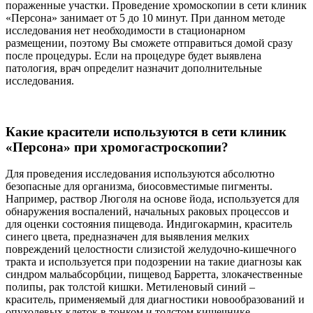
пораженные участки. Проведение хромоскопии в сети клиник
«Персона» занимает от 5 до 10 минут. При данном методе
исследования нет необходимости в стационарном
размещении, поэтому Вы сможете отправиться домой сразу
после процедуры. Если на процедуре будет выявлена
патология, врач определит назначит дополнительные
исследования.
Какие красители используются в сети клиник
«Персона» при хромогастроскопии?
Для проведения исследования используются абсолютно
безопасные для организма, биосовместимые пигменты.
Например, раствор Люголя на основе йода, используется для
обнаружения воспалений, начальных раковых процессов и
для оценки состояния пищевода. Индигокармин, краситель
синего цвета, предназначен для выявления мелких
повреждений целостности слизистой желудочно-кишечного
тракта и используется при подозрении на такие диагнозы как
синдром мальабсорбции, пищевод Барретта, злокачественные
полипы, рак толстой кишки. Метиленовый синий –
краситель, применяемый для диагностики новообразований и
опухолевых клеток в тонком и толстом кишечнике.