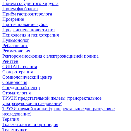
Прием сосудистого хирурга
Прием флеболога
Приём гастроэнтеролога
Прозрение
Протезирование зубов
Профгигиена полости рта
Психология и психотерапия
Пульмонолог
Ребалансинг
Ревматология
Ректороманоскопия с электроэксцизией полипа
Рентген
СИПАП-терапия
Склеротерапия
Сомнологический центр
Сомнология
Сосудистый центр
Стоматология
ТРУЗИ предстательной железы (трансректальное
ультразвуковое исследование)
ТРУЗИ прямой кишки (трансректальное ультразвуковое
исследование)
Терапия
Травматология и ортопедия
Травмпункт