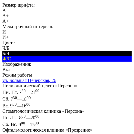
Размер шрифта:
A
A+
A++
Межстрочный интервал:
И
И+
Цвет :
Ч/Б
Б/Ч
Ж/С
Изображения:
Вкл
Режим работы
ул. Большая Печерская, 26
Поликлинический центр «Персона»
30
00
Пн.-Пт.
7
—21
30
00
Сб.
7
—18
00
00
Вс.
9
—16
Стоматологическая клиника «Персона»
00
00
Пн.-Пт.
8
—20
00
00
Сб.-Вс.
9
—15
Офтальмологическая клиника «Прозрение»