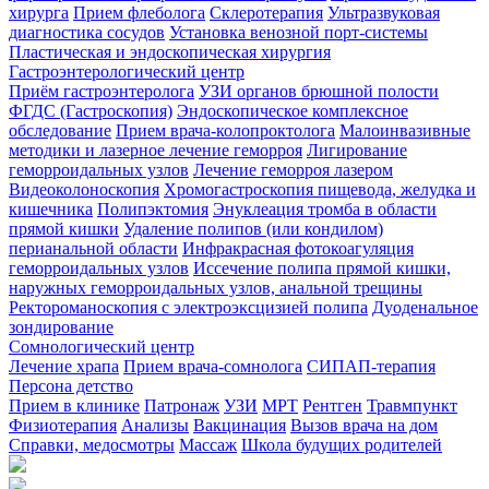
хирурга
Прием флеболога
Склеротерапия
Ультразвуковая
диагностика сосудов
Установка венозной порт-системы
Пластическая и эндоскопическая хирургия
Гастроэнтерологический центр
Приём гастроэнтеролога
УЗИ органов брюшной полости
ФГДС (Гастроскопия)
Эндоскопическое комплексное
обследование
Прием врача-колопроктолога
Малоинвазивные
методики и лазерное лечение геморроя
Лигирование
геморроидальных узлов
Лечение геморроя лазером
Видеоколоноскопия
Хромогастроскопия пищевода, желудка и
кишечника
Полипэктомия
Энуклеация тромба в области
прямой кишки
Удаление полипов (или кондилом)
перианальной области
Инфракрасная фотокоагуляция
геморроидальных узлов
Иссечение полипа прямой кишки,
наружных геморроидальных узлов, анальной трещины
Ректороманоскопия с электроэксцизией полипа
Дуоденальное
зондирование
Сомнологический центр
Лечение храпа
Прием врача-сомнолога
СИПАП-терапия
Персона детство
Прием в клинике
Патронаж
УЗИ
МРТ
Рентген
Травмпункт
Физиотерапия
Анализы
Вакцинация
Вызов врача на дом
Справки, медосмотры
Массаж
Школа будущих родителей