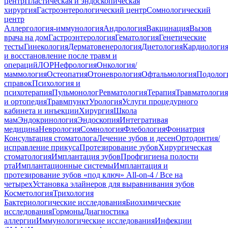
центр
Пластическая и эндоскопическая
хирургия
Гастроэнтерологический центр
Сомнологический
центр
Аллергология-иммунология
Андрология
Вакцинация
Вызов
врача на дом
Гастроэнтерология
Гематология
Генетические
тесты
Гинекология
Дерматовенерология
Диетология
Кардиологи
и восстановление после травм и
операций
ЛОР
Нефрология
Онкология/
маммология
Остеопатия
Отоневрология
Офтальмология
Подолог
справок
Психология и
психотерапия
Пульмонолог
Ревматология
Терапия
Травматология
и ортопедия
Травмпункт
Урология
Услуги процедурного
кабинета и инъекции
Хирургия
Школа
мам
Эндокринология
Эндоскопия
Интегративая
медицина
Неврология
Сомнология
Флебология
Фониатрия
Консультация стоматолога
Лечение зубов и десен
Ортодонтия/
исправление прикуса
Протезирование зубов
Хирургическая
стоматология
Имплантация зубов
Профгигиена полости
рта
Имплантационные системы
Имплантация и
протезирование зубов «под ключ» All-on-4 / Все на
четырех
Установка элайнеров для выравнивания зубов
Косметология
Трихология
Бактериологические исследования
Биохимические
исследования
Гормоны
Диагностика
аллергии
Иммунологические исследования
Инфекции