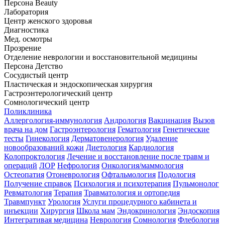
Персона Beauty
Лаборатория
Центр женского здоровья
Диагностика
Мед. осмотры
Прозрение
Отделение неврологии и восстановительной медицины
Персона Детство
Сосудистый центр
Пластическая и эндоскопическая хирургия
Гастроэнтерологический центр
Сомнологический центр
Поликлиника
Аллергология-иммунология
Андрология
Вакцинация
Вызов
врача на дом
Гастроэнтерология
Гематология
Генетические
тесты
Гинекология
Дерматовенерология
Удаление
новообразований кожи
Диетология
Кардиология
Колопроктология
Лечение и восстановление после травм и
операций
ЛОР
Нефрология
Онкология/маммология
Остеопатия
Отоневрология
Офтальмология
Подология
Получение справок
Психология и психотерапия
Пульмонолог
Ревматология
Терапия
Травматология и ортопедия
Травмпункт
Урология
Услуги процедурного кабинета и
инъекции
Хирургия
Школа мам
Эндокринология
Эндоскопия
Интегративая медицина
Неврология
Сомнология
Флебология