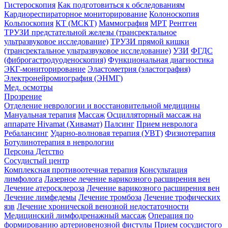
Гистероскопия
Как подготовиться к обследованиям
Кардиореспираторное мониторирование
Колоноскопия
Кольпоскопия
КТ (МСКТ)
Маммография
МРТ
Рентген
ТРУЗИ предстательной железы (трансректальное
ультразвуковое исследование)
ТРУЗИ прямой кишки
(трансректальное ультразвуковое исследование)
УЗИ
ФГДС
(фиброгастродуоденоскопия)
Функциональная диагностика
ЭКГ-мониторирование
Эластометрия (эластография)
Электронейромиография (ЭНМГ)
Мед. осмотры
Прозрение
Отделение неврологии и восстановительной медицины
Мануальная терапия
Массаж
Осцилляторный массаж на
аппарате Hivamat (Хивамат)
Палсинг
Прием невролога
Ребалансинг
Ударно-волновая терапия (УВТ)
Физиотерапия
Ботулинотерапия в неврологии
Персона Детство
Сосудистый центр
Комплексная противоотечная терапия
Консультация
лимфолога
Лазерное лечение варикозного расширения вен
Лечение атеросклероза
Лечение варикозного расширения вен
Лечение лимфедемы
Лечение тромбоза
Лечение трофических
язв
Лечение хронической венозной недостаточности
Медицинский лимфодренажный массаж
Операция по
формированию артериовенозной фистулы
Прием сосудистого