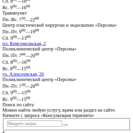
Сб.
8
—18
00
00
Вс.
9
—16
Травмпункт
30
00
Пн.-Вс.
7
—22
Центр пластической хирургии и эндоскопии «Персона»
00
00
Пн.-Пт.
9
—19
00
00
Сб.
9
—13
пл. Комсомольская, 2
Поликлинический центр «Персона»
00
00
Пн.-Пт.
7
—20
00
00
Сб.
8
—16
00
00
Вс.
8
—15
ул. Алексеевская, 26
Поликлинический центр «Персона»
30
00
Пн.-Пт.
7
—20
00
00
Сб.
9
—15
00
00
Вс.
9
—15
Поиск по сайту
Можно найти любую услугу, врача или раздел на сайте.
Начните с запроса «
Консультация терапевта
»
*