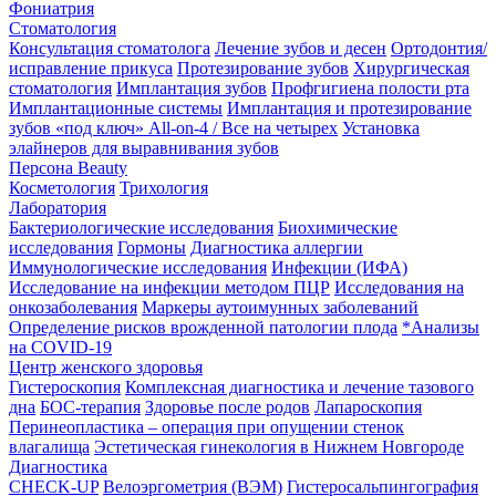
Фониатрия
Стоматология
Консультация стоматолога
Лечение зубов и десен
Ортодонтия/
исправление прикуса
Протезирование зубов
Хирургическая
стоматология
Имплантация зубов
Профгигиена полости рта
Имплантационные системы
Имплантация и протезирование
зубов «под ключ» All-on-4 / Все на четырех
Установка
элайнеров для выравнивания зубов
Персона Beauty
Косметология
Трихология
Лаборатория
Бактериологические исследования
Биохимические
исследования
Гормоны
Диагностика аллергии
Иммунологические исследования
Инфекции (ИФА)
Исследование на инфекции методом ПЦР
Исследования на
онкозаболевания
Маркеры аутоимунных заболеваний
Определение рисков врожденной патологии плода
*Анализы
на COVID-19
Центр женского здоровья
Гистероскопия
Комплексная диагностика и лечение тазового
дна
БОС-терапия
Здоровье после родов
Лапароскопия
Перинеопластика – операция при опущении стенок
влагалища
Эстетическая гинекология в Нижнем Новгороде
Диагностика
CHECK-UP
Велоэргометрия (ВЭМ)
Гистеросальпингография