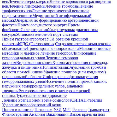
вен
Лечение атеросклероза
Лечение варикозного расширения
вен
Лечение лимфедемы
Лечение тромбоза
Лечение
трофических язв
Лечение хронической венозной
недостаточности
Медицинский лимфодренажный
массаж
Операция по формированию артериовенозной
фистулы
Прием сосудистого хирурга
Прием
флеболога
Склеротерапия
Ультразвуковая диагностика
сосудов
Установка венозной порт-системы
Приём гастроэнтеролога
УЗИ органов брюшной
полости
ФГДС (Гастроскопия)
Эндоскопическое комплексное
обследование
Прием врача-колопроктолога
Малоинвазивные
методики и лазерное лечение геморроя
Лигирование
геморроидальных узлов
Лечение геморроя
лазером
Видеоколоноскопия
Хромогастроскопия пищевода,
желудка и кишечника
Полипэктомия
Энуклеация тромба в
области прямой кишки
Удаление полипов (или кондилом)
перианальной области
Инфракрасная фотокоагуляция
геморроидальных узлов
Иссечение полипа прямой кишки,
наружных геморроидальных узлов, анальной
трещины
Ректороманоскопия с электроэксцизией
полипа
Дуоденальное зондирование
Лечение храпа
Прием врача-сомнолога
СИПАП-терапия
Удаление новообразований кожи
Прием в клинике
Патронаж
УЗИ
МРТ
Рентген
Травмпункт
Физиотерапия
Анализы
Вакцинация
Вызов врача на дом