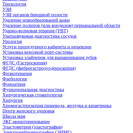
Трихология
УЗИ
УЗИ органов брюшной полости
Удаление новообразований кожи
Удаление полипов (или кондилом) перианальной области
Ударно-волновая терапия (УВТ)
Ультразвуковая диагностика сосудов
Урология
Услуги процедурного кабинета и инъекции
Установка венозной порт-системы
Установка элайнеров для выравнивания зубов
ФГДС (Гастроскопия)
ФГДС (фиброгастродуоденоскопия)
Физиотерапия
Флебология
Фониатрия
Функциональная диагностика
Хирургическая стоматология
Хирургия
Хромогастроскопия пищевода, желудка и кишечника
Центр женского здоровья
Школа мам
ЭКГ-мониторирование
Эластометрия (эластография)
Электронейромиография (ЭНМГ)