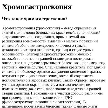
Хромогастроскопия
Что такое хромогастроскопия?
Хромогастроскопия (хромоскопия) – метод окрашивания
тканей при помощи безопасных красителей, дополняющий
эндоскопические исследования, применяемый для
расширения возможностей выявления мелких поражений
слизистой оболочки желудочно-кишечного тракта,
детализации их протяженности, границ и структурных
особенностей. Благодаря хромогастроскопии можно с
высокой точностью на ранней стадии диагностировать
онкологию или другие серьезные заболевания, например, язву,
гастрит и многие другие. Специальный краситель, попадая на
слизистую оболочку органов желудочно-кишечного тракта,
вступает в реакцию с гликогеном, который содержится
исключительно в здоровых клетках. Таким образом, здоровые
участки органов окрашиваются, а патологические не
изменяют цвет, даже если заболевание находится на ранней
стадии развития. Неокрашенные участки хорошо различимы
при проведении колоноскопии или ФГДС
(фиброгастродуоденоскопии или гастроскопии). В
дальнейшем, после взятия биопсии тканей, данные очаги