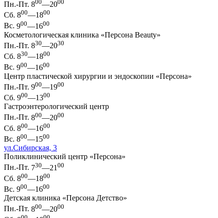
00
00
Пн.-Пт.
8
—20
00
00
Сб.
8
—18
00
00
Вс.
9
—16
Косметологическая клиника «Персона Beauty»
30
30
Пн.-Пт.
8
—20
30
00
Сб.
8
—18
00
00
Вс.
9
—16
Центр пластической хирургии и эндоскопии «Персона»
00
00
Пн.-Пт.
9
—19
00
00
Сб.
9
—13
Гастроэнтерологический центр
00
00
Пн.-Пт.
8
—20
00
00
Сб.
8
—16
00
00
Вс.
8
—15
ул.Сибирская, 3
Поликлинический центр «Персона»
30
00
Пн.-Пт.
7
—21
00
00
Сб.
8
—18
00
00
Вс.
9
—16
Детская клиника «Персона Детство»
00
00
Пн.-Пт.
8
—20
00
00