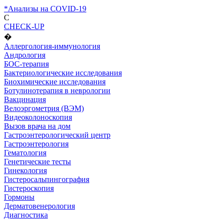
*Анализы на COVID-19
C
CHECK-UP
�
Аллергология-иммунология
Андрология
БОС-терапия
Бактериологические исследования
Биохимические исследования
Ботулинотерапия в неврологии
Вакцинация
Велоэргометрия (ВЭМ)
Видеоколоноскопия
Вызов врача на дом
Гастроэнтерологический центр
Гастроэнтерология
Гематология
Генетические тесты
Гинекология
Гистеросальпингография
Гистероскопия
Гормоны
Дерматовенерология
Диагностика