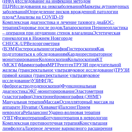
(ИФА)
Исследование на инфекции методом
ПЦР
Исследования на онкозаболевания
Маркеры аутоимунных
заболеваний
Определение рисков врожденной патологии
плода
*Анализы на COVID-19
Комплексная диагностика и лечение тазового дна
БОС-
терапия
Здоровье после родов
Лапароскопия
Перинеопластика
– операция при опущении стенок влагалища
Эстетическая
гинекология в Нижнем Новгороде
CHECK-UP
Велоэргометрия
(ВЭМ)
Гистеросальпингография
Гистероскопия
Как
подготовиться к обследованиям
Кардиореспираторное
мониторирование
Колоноскопия
Кольпоскопия
КТ
(МСКТ)
Маммография
МРТ
Рентген
ТРУЗИ предстательной
железы (трансректальное ультразвуковое исследование)
ТРУЗИ
прямой кишки (трансректальное ультразвуковое
исследование)
УЗИ
ФГДС
(фиброгастродуоденоскопия)
Функциональная
диагностика
ЭКГ-мониторирование
Эластометрия
(эластография)
Электронейромиография (ЭНМГ)
Мануальная терапия
Массаж
Осцилляторный массаж на
аппарате Hivamat (Хивамат)
Палсинг
Прием
невролога
Ребалансинг
Ударно-волновая терапия
(УВТ)
Физиотерапия
Ботулинотерапия в неврологии
Комплексная противоотечная терапия
Консультация
лимфолога
Лазерное лечение варикозного расширения