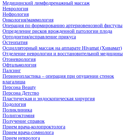
Медицинский лимфодренажный массаж
Неврология
Нефрология
Онкология/маммология
Операция по формированию артериовенозной фистулы
Определение рисков врожденной патологии плода
Ортодонтия/исправление прикуса
Остеопатия
Осцилляторный массаж на аппарате Hivamat (Хивамат)
Отделение неврологии и восстановительной медицины
Отоневрология
Офтальмология
Палсинг
Перинеопластика – операция при опущении стенок
влагалища
Персона Beauty
Персона Детство
Пластическая и эндоскопическая хирургия
Подология
Поликлиника
Полипэктомия
Получение справок
Прием врача-колопроктолога
Прием врача-сомнолога
Прием невролога