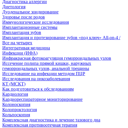
Диагностика аллергии
Диетология
Дуоденальное зондирование
Здоровье после родов
Иммунологические исследования
Имплантационные системы
Имплантация зубов
Имплантация и протезирование зубов «под ключ» All-on-4 /
Все на четырех
Интегративая медицина
Инфекции (ИФА)
Инфракрасная фотокоагуляция геморроидальных узлов
Иссечение полипа прямой кишки, наружных
геморроидальных узлов, анальной трещины
Исследование на инфекции методом ПЦР
Исследования на онкозаболевания
КТ (МСКТ)
Как подготовиться к обследованиям
Кардиология
Кардиореспираторное мониторирование
Колоноскопия
Колопроктология
Кольпоскопия
Комплексная диагностика и лечение тазового дна
Комплексная противоотечная терапия