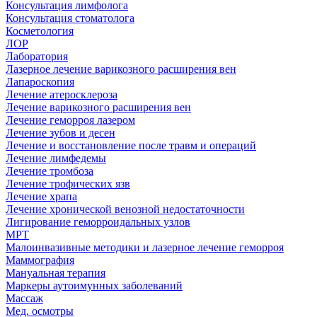
Консультация лимфолога
Консультация стоматолога
Косметология
ЛОР
Лаборатория
Лазерное лечение варикозного расширения вен
Лапароскопия
Лечение атеросклероза
Лечение варикозного расширения вен
Лечение геморроя лазером
Лечение зубов и десен
Лечение и восстановление после травм и операций
Лечение лимфедемы
Лечение тромбоза
Лечение трофических язв
Лечение храпа
Лечение хронической венозной недостаточности
Лигирование геморроидальных узлов
МРТ
Малоинвазивные методики и лазерное лечение геморроя
Маммография
Мануальная терапия
Маркеры аутоимунных заболеваний
Массаж
Мед. осмотры