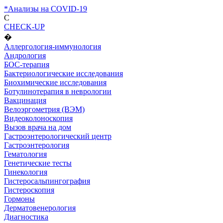
*Анализы на COVID-19
C
CHECK-UP
�
Аллергология-иммунология
Андрология
БОС-терапия
Бактериологические исследования
Биохимические исследования
Ботулинотерапия в неврологии
Вакцинация
Велоэргометрия (ВЭМ)
Видеоколоноскопия
Вызов врача на дом
Гастроэнтерологический центр
Гастроэнтерология
Гематология
Генетические тесты
Гинекология
Гистеросальпингография
Гистероскопия
Гормоны
Дерматовенерология
Диагностика