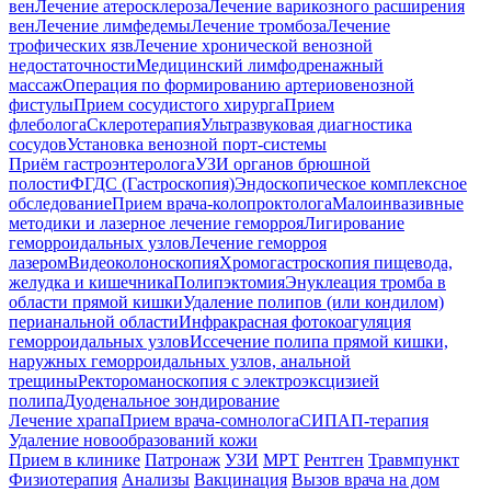
вен
Лечение атеросклероза
Лечение варикозного расширения
вен
Лечение лимфедемы
Лечение тромбоза
Лечение
трофических язв
Лечение хронической венозной
недостаточности
Медицинский лимфодренажный
массаж
Операция по формированию артериовенозной
фистулы
Прием сосудистого хирурга
Прием
флеболога
Склеротерапия
Ультразвуковая диагностика
сосудов
Установка венозной порт-системы
Приём гастроэнтеролога
УЗИ органов брюшной
полости
ФГДС (Гастроскопия)
Эндоскопическое комплексное
обследование
Прием врача-колопроктолога
Малоинвазивные
методики и лазерное лечение геморроя
Лигирование
геморроидальных узлов
Лечение геморроя
лазером
Видеоколоноскопия
Хромогастроскопия пищевода,
желудка и кишечника
Полипэктомия
Энуклеация тромба в
области прямой кишки
Удаление полипов (или кондилом)
перианальной области
Инфракрасная фотокоагуляция
геморроидальных узлов
Иссечение полипа прямой кишки,
наружных геморроидальных узлов, анальной
трещины
Ректороманоскопия с электроэксцизией
полипа
Дуоденальное зондирование
Лечение храпа
Прием врача-сомнолога
СИПАП-терапия
Удаление новообразований кожи
Прием в клинике
Патронаж
УЗИ
МРТ
Рентген
Травмпункт
Физиотерапия
Анализы
Вакцинация
Вызов врача на дом