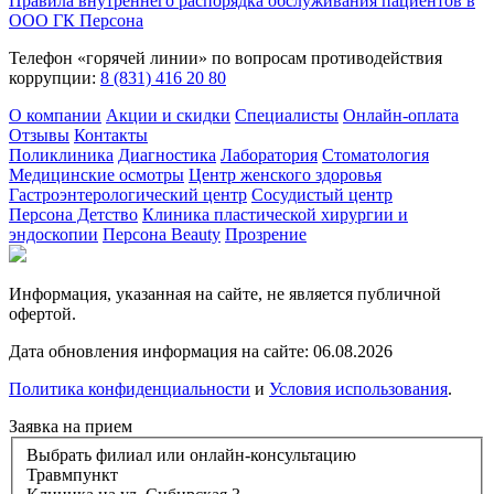
Правила внутреннего распорядка обслуживания пациентов в
ООО ГК Персона
Телефон «горячей линии» по вопросам противодействия
коррупции:
8 (831) 416 20 80
О компании
Акции и скидки
Специалисты
Онлайн-оплата
Отзывы
Контакты
Поликлиника
Диагностика
Лаборатория
Стоматология
Медицинские осмотры
Центр женского здоровья
Гастроэнтерологический центр
Сосудистый центр
Персона Детство
Клиника пластической хирургии и
эндоскопии
Персона Beauty
Прозрение
Информация, указанная на сайте, не является публичной
офертой.
Дата обновления информация на сайте: 06.08.2026
Политика конфиденциальности
и
Условия использования
.
Заявка на прием
Выбрать филиал или онлайн-консультацию
Травмпункт