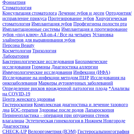
Фониатрия
Стоматология
Консультация стоматолога
Лечение зубов и десен
Ортодонтия/
исправление прикуса
Протезирование зубов
Хирургическая
стоматология
Имплантация зубов
Профгигиена полости рта
Имплантационные системы
Имплантация и протезирование
зубов «под ключ» All-on-4 / Все на четырех
Установка
элайнеров для выравнивания зубов
Персона Beauty
Косметология
Трихология
Лаборатория
Бактериологические исследования
Биохимические
исследования
Гормоны
Диагностика аллергии
Иммунологические исследования
Инфекции (ИФА)
Исследование на инфекции методом ПЦР
Исследования на
онкозаболевания
Маркеры аутоимунных заболеваний
Определение рисков врожденной патологии плода
*Анализы
на COVID-19
Центр женского здоровья
Гистероскопия
Комплексная диагностика и лечение тазового
дна
БОС-терапия
Здоровье после родов
Лапароскопия
Перинеопластика – операция при опущении стенок
влагалища
Эстетическая гинекология в Нижнем Новгороде
Диагностика
CHECK-UP
Велоэргометрия (ВЭМ)
Гистеросальпингография