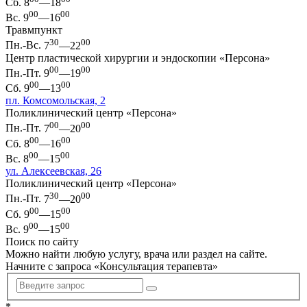
Сб.
8
—18
00
00
Вс.
9
—16
Травмпункт
30
00
Пн.-Вс.
7
—22
Центр пластической хирургии и эндоскопии «Персона»
00
00
Пн.-Пт.
9
—19
00
00
Сб.
9
—13
пл. Комсомольская, 2
Поликлинический центр «Персона»
00
00
Пн.-Пт.
7
—20
00
00
Сб.
8
—16
00
00
Вс.
8
—15
ул. Алексеевская, 26
Поликлинический центр «Персона»
30
00
Пн.-Пт.
7
—20
00
00
Сб.
9
—15
00
00
Вс.
9
—15
Поиск по сайту
Можно найти любую услугу, врача или раздел на сайте.
Начните с запроса «
Консультация терапевта
»
*