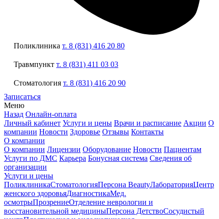
Поликлиника
т. 8 (831) 416 20 80
Травмпункт
т. 8 (831) 411 03 03
Стоматология
т. 8 (831) 416 20 90
Записаться
Меню
Назад
Онлайн-оплата
Личный кабинет
Услуги и цены
Врачи и расписание
Акции
О
компании
Новости
Здоровье
Отзывы
Контакты
О компании
О компании
Лицензии
Оборудование
Новости
Пациентам
Услуги по ДМС
Карьера
Бонусная система
Сведения об
организации
Услуги и цены
Поликлиника
Стоматология
Персона Beauty
Лаборатория
Центр
женского здоровья
Диагностика
Мед.
осмотры
Прозрение
Отделение неврологии и
восстановительной медицины
Персона Детство
Сосудистый