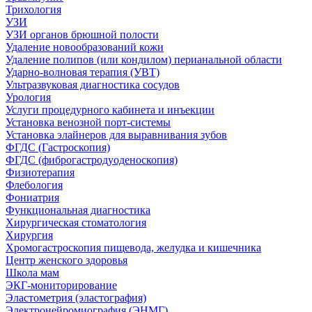
Трихология
УЗИ
УЗИ органов брюшной полости
Удаление новообразований кожи
Удаление полипов (или кондилом) перианальной области
Ударно-волновая терапия (УВТ)
Ультразвуковая диагностика сосудов
Урология
Услуги процедурного кабинета и инъекции
Установка венозной порт-системы
Установка элайнеров для выравнивания зубов
ФГДС (Гастроскопия)
ФГДС (фиброгастродуоденоскопия)
Физиотерапия
Флебология
Фониатрия
Функциональная диагностика
Хирургическая стоматология
Хирургия
Хромогастроскопия пищевода, желудка и кишечника
Центр женского здоровья
Школа мам
ЭКГ-мониторирование
Эластометрия (эластография)
Электронейромиография (ЭНМГ)