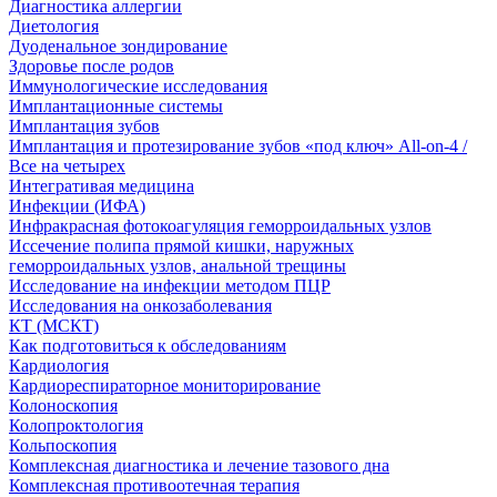
Диагностика аллергии
Диетология
Дуоденальное зондирование
Здоровье после родов
Иммунологические исследования
Имплантационные системы
Имплантация зубов
Имплантация и протезирование зубов «под ключ» All-on-4 /
Все на четырех
Интегративая медицина
Инфекции (ИФА)
Инфракрасная фотокоагуляция геморроидальных узлов
Иссечение полипа прямой кишки, наружных
геморроидальных узлов, анальной трещины
Исследование на инфекции методом ПЦР
Исследования на онкозаболевания
КТ (МСКТ)
Как подготовиться к обследованиям
Кардиология
Кардиореспираторное мониторирование
Колоноскопия
Колопроктология
Кольпоскопия
Комплексная диагностика и лечение тазового дна
Комплексная противоотечная терапия