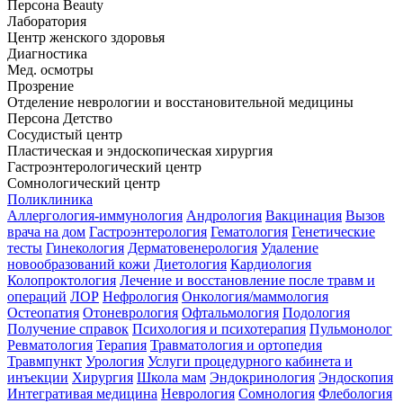
Персона Beauty
Лаборатория
Центр женского здоровья
Диагностика
Мед. осмотры
Прозрение
Отделение неврологии и восстановительной медицины
Персона Детство
Сосудистый центр
Пластическая и эндоскопическая хирургия
Гастроэнтерологический центр
Сомнологический центр
Поликлиника
Аллергология-иммунология
Андрология
Вакцинация
Вызов
врача на дом
Гастроэнтерология
Гематология
Генетические
тесты
Гинекология
Дерматовенерология
Удаление
новообразований кожи
Диетология
Кардиология
Колопроктология
Лечение и восстановление после травм и
операций
ЛОР
Нефрология
Онкология/маммология
Остеопатия
Отоневрология
Офтальмология
Подология
Получение справок
Психология и психотерапия
Пульмонолог
Ревматология
Терапия
Травматология и ортопедия
Травмпункт
Урология
Услуги процедурного кабинета и
инъекции
Хирургия
Школа мам
Эндокринология
Эндоскопия
Интегративая медицина
Неврология
Сомнология
Флебология