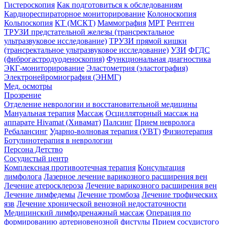
Гистероскопия
Как подготовиться к обследованиям
Кардиореспираторное мониторирование
Колоноскопия
Кольпоскопия
КТ (МСКТ)
Маммография
МРТ
Рентген
ТРУЗИ предстательной железы (трансректальное
ультразвуковое исследование)
ТРУЗИ прямой кишки
(трансректальное ультразвуковое исследование)
УЗИ
ФГДС
(фиброгастродуоденоскопия)
Функциональная диагностика
ЭКГ-мониторирование
Эластометрия (эластография)
Электронейромиография (ЭНМГ)
Мед. осмотры
Прозрение
Отделение неврологии и восстановительной медицины
Мануальная терапия
Массаж
Осцилляторный массаж на
аппарате Hivamat (Хивамат)
Палсинг
Прием невролога
Ребалансинг
Ударно-волновая терапия (УВТ)
Физиотерапия
Ботулинотерапия в неврологии
Персона Детство
Сосудистый центр
Комплексная противоотечная терапия
Консультация
лимфолога
Лазерное лечение варикозного расширения вен
Лечение атеросклероза
Лечение варикозного расширения вен
Лечение лимфедемы
Лечение тромбоза
Лечение трофических
язв
Лечение хронической венозной недостаточности
Медицинский лимфодренажный массаж
Операция по
формированию артериовенозной фистулы
Прием сосудистого