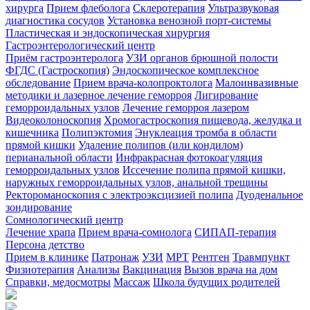
хирурга
Прием флеболога
Склеротерапия
Ультразвуковая
диагностика сосудов
Установка венозной порт-системы
Пластическая и эндоскопическая хирургия
Гастроэнтерологический центр
Приём гастроэнтеролога
УЗИ органов брюшной полости
ФГДС (Гастроскопия)
Эндоскопическое комплексное
обследование
Прием врача-колопроктолога
Малоинвазивные
методики и лазерное лечение геморроя
Лигирование
геморроидальных узлов
Лечение геморроя лазером
Видеоколоноскопия
Хромогастроскопия пищевода, желудка и
кишечника
Полипэктомия
Энуклеация тромба в области
прямой кишки
Удаление полипов (или кондилом)
перианальной области
Инфракрасная фотокоагуляция
геморроидальных узлов
Иссечение полипа прямой кишки,
наружных геморроидальных узлов, анальной трещины
Ректороманоскопия с электроэксцизией полипа
Дуоденальное
зондирование
Сомнологический центр
Лечение храпа
Прием врача-сомнолога
СИПАП-терапия
Персона детство
Прием в клинике
Патронаж
УЗИ
МРТ
Рентген
Травмпункт
Физиотерапия
Анализы
Вакцинация
Вызов врача на дом
Справки, медосмотры
Массаж
Школа будущих родителей