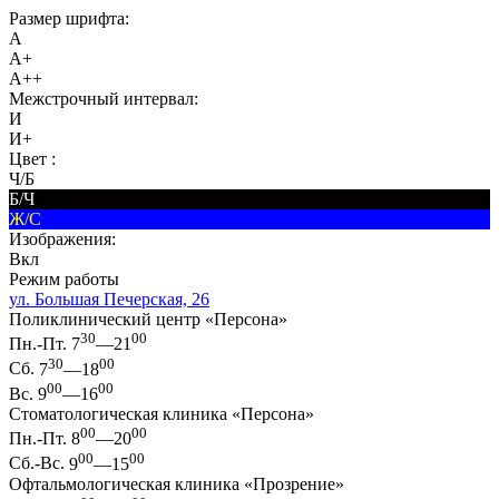
Размер шрифта:
A
A+
A++
Межстрочный интервал:
И
И+
Цвет :
Ч/Б
Б/Ч
Ж/С
Изображения:
Вкл
Режим работы
ул. Большая Печерская, 26
Поликлинический центр «Персона»
30
00
Пн.-Пт.
7
—21
30
00
Сб.
7
—18
00
00
Вс.
9
—16
Стоматологическая клиника «Персона»
00
00
Пн.-Пт.
8
—20
00
00
Сб.-Вс.
9
—15
Офтальмологическая клиника «Прозрение»