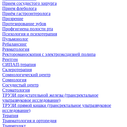
Прием сосудистого хирурга
Прием флеболога
Приём гастроэнтеролога
Прозрение
Протезирование зубов
Профгигиена полости рта
Психология и психотерапия
Пульмонолог
Ребалансинг
Ревматология
Ректороманоскопия с электроэксцизией полипа
Рентген
СИПАП-терапия
Склеротерапия
Сомнологический центр
Сомнология
Сосудистый центр
Стоматология
ТРУЗИ предстательной железы (трансректальное
ультразвуковое исследование)
ТРУЗИ прямой кишки (трансректальное ультразвуковое
исследование)
Терапия
Травматология и ортопедия
Травмпункт