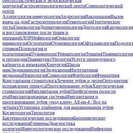
центр
Пластическая и эндоскопическая
хирургия
Гастроэнтерологический центр
Сомнологический
центр
Аллергология-иммунология
Андрология
Вакцинация
Вызов
врача на дом
Гастроэнтерология
Гематология
Генетические
тесты
Гинекология
Дерматовенерология
Диетология
Кардиологи
и восстановление после травм и
операций
ЛОР
Нефрология
Онкология/
маммология
Остеопатия
Отоневрология
Офтальмология
Подолог
справок
Психология и
психотерапия
Пульмонолог
Ревматология
Терапия
Травматология
и ортопедия
Травмпункт
Урология
Услуги процедурного
кабинета и инъекции
Хирургия
Школа
мам
Эндокринология
Эндоскопия
Интегративая
медицина
Неврология
Сомнология
Флебология
Фониатрия
Консультация стоматолога
Лечение зубов и десен
Ортодонтия/
исправление прикуса
Протезирование зубов
Хирургическая
стоматология
Имплантация зубов
Профгигиена полости
рта
Имплантационные системы
Имплантация и
протезирование зубов «под ключ» All-on-4 / Все на
четырех
Установка элайнеров для выравнивания зубов
Косметология
Трихология
Бактериологические исследования
Биохимические
исследования
Гормоны
Диагностика
аллергии
Иммунологические исследования
Инфекции