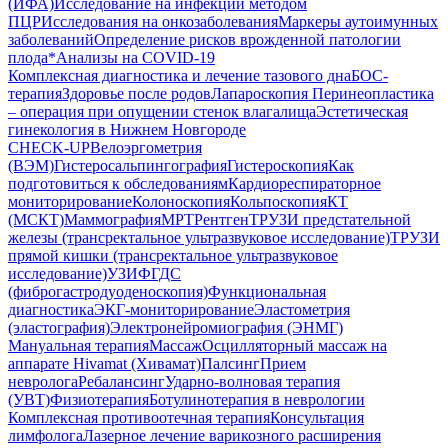
(ИФА)
Исследование на инфекции методом
ПЦР
Исследования на онкозаболевания
Маркеры аутоимунных
заболеваний
Определение рисков врожденной патологии
плода
*Анализы на COVID-19
Комплексная диагностика и лечение тазового дна
БОС-
терапия
Здоровье после родов
Лапароскопия
Перинеопластика
– операция при опущении стенок влагалища
Эстетическая
гинекология в Нижнем Новгороде
CHECK-UP
Велоэргометрия
(ВЭМ)
Гистеросальпингография
Гистероскопия
Как
подготовиться к обследованиям
Кардиореспираторное
мониторирование
Колоноскопия
Кольпоскопия
КТ
(МСКТ)
Маммография
МРТ
Рентген
ТРУЗИ предстательной
железы (трансректальное ультразвуковое исследование)
ТРУЗИ
прямой кишки (трансректальное ультразвуковое
исследование)
УЗИ
ФГДС
(фиброгастродуоденоскопия)
Функциональная
диагностика
ЭКГ-мониторирование
Эластометрия
(эластография)
Электронейромиография (ЭНМГ)
Мануальная терапия
Массаж
Осцилляторный массаж на
аппарате Hivamat (Хивамат)
Палсинг
Прием
невролога
Ребалансинг
Ударно-волновая терапия
(УВТ)
Физиотерапия
Ботулинотерапия в неврологии
Комплексная противоотечная терапия
Консультация
лимфолога
Лазерное лечение варикозного расширения