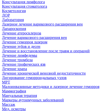
Консультация лимфолога
Консультация стоматолога
Косметология
ЛОР
Лаборатория
Лазерное лечение варикозного расширения вен
Лапароскопия
Лечение атеросклероза
Лечение варикозного расширения вен
Лечение геморроя лазером
Лечение зубов и десен
Лечение и восстановление после травм и операций
Лечение лимфедемы
Лечение тромбоза
Лечение трофических язв
Лечение храпа
Лечение хронической венозной недостаточности
Лигирование геморроидальных узлов
МРТ
Малоинвазивные методики и лазерное лечение геморроя
Маммография
Мануальная терапия
Маркеры аутоимунных заболеваний
Массаж
Мед. осмотры