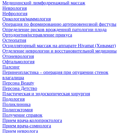
Медицинский лимфодренажный массаж
Неврология
Нефрология
Онкология/маммология
Операция по формированию артериовенозной фистулы
Определение рисков врожденной патологии плода
Ортодонтия/исправление прикуса
Остеопатия
Осцилляторный массаж на аппарате Hivamat (Хивамат)
Отделение неврологии и восстановительной медицины
Отоневрология
Офтальмология
Палсинг
Перинеопластика – операция при опущении стенок
влагалища
Персона Beauty
Персона Детство
Пластическая и эндоскопическая хирургия
Подология
Поликлиника
Полипэктомия
Получение справок
Прием врача-колопроктолога
Прием врача-сомнолога
Прием невролога