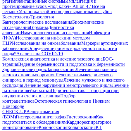
рта
Имплантационные системы
Имплантация и
протезирование зубов «под ключ» All-on-4 / Все на
четырех
Установка элайнеров для выравнивания зубов
Косметология
Трихология
Бактериологические исследования
Биохимические
исследования
Гормоны
Диагностика
аллергии
Иммунологические исследования
Инфекции
(ИФА)
Исследование на инфекции методом
ПЦР
Исследования на онкозаболевания
Маркеры аутоимунных
заболеваний
Определение рисков врожденной патологии
плода
*Анализы на COVID-19
Комплексная диагностика и лечение тазового дна
БОС-
терапия
Ведение беременности и подготовка к беременности
Здоровье после родов
Лапароскопия
Лечение воспаления
женских половых органов
Лечение климактерического
синдрома в период менопаузы
Лечение мужского и женского
бесплодия
Лечение нарушений менструального цикла
Лечение
патологии шейки матки
Перинеопластика – операция при
опущении стенок влагалища
Подбор
контрацептивов
Эстетическая гинекология в Нижнем
Новгороде
CHECK-UP
Велоэргометрия
(ВЭМ)
Гистеросальпингография
Гистероскопия
Как
подготовиться к обследованиям
Кардиореспираторное
мониторирование
Колоноскопия
Кольпоскопия
КТ