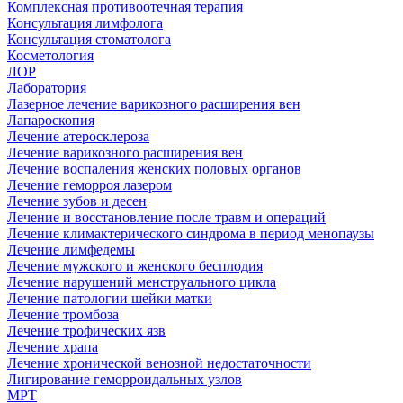
Комплексная противоотечная терапия
Консультация лимфолога
Консультация стоматолога
Косметология
ЛОР
Лаборатория
Лазерное лечение варикозного расширения вен
Лапароскопия
Лечение атеросклероза
Лечение варикозного расширения вен
Лечение воспаления женских половых органов
Лечение геморроя лазером
Лечение зубов и десен
Лечение и восстановление после травм и операций
Лечение климактерического синдрома в период менопаузы
Лечение лимфедемы
Лечение мужского и женского бесплодия
Лечение нарушений менструального цикла
Лечение патологии шейки матки
Лечение тромбоза
Лечение трофических язв
Лечение храпа
Лечение хронической венозной недостаточности
Лигирование геморроидальных узлов
МРТ