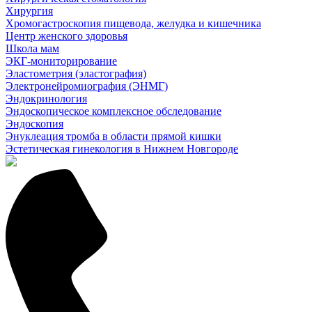
Хирургия
Хромогастроскопия пищевода, желудка и кишечника
Центр женского здоровья
Школа мам
ЭКГ-мониторирование
Эластометрия (эластография)
Электронейромиография (ЭНМГ)
Эндокринология
Эндоскопическое комплексное обследование
Эндоскопия
Энуклеация тромба в области прямой кишки
Эстетическая гинекология в Нижнем Новгороде