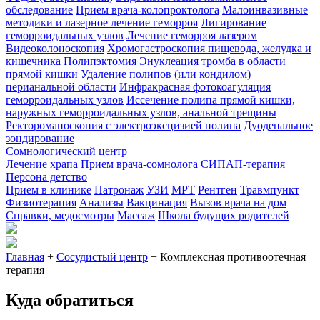
обследование
Прием врача-колопроктолога
Малоинвазивные
методики и лазерное лечение геморроя
Лигирование
геморроидальных узлов
Лечение геморроя лазером
Видеоколоноскопия
Хромогастроскопия пищевода, желудка и
кишечника
Полипэктомия
Энуклеация тромба в области
прямой кишки
Удаление полипов (или кондилом)
перианальной области
Инфракрасная фотокоагуляция
геморроидальных узлов
Иссечение полипа прямой кишки,
наружных геморроидальных узлов, анальной трещины
Ректороманоскопия с электроэксцизией полипа
Дуоденальное
зондирование
Сомнологический центр
Лечение храпа
Прием врача-сомнолога
СИПАП-терапия
Персона детство
Прием в клинике
Патронаж
УЗИ
МРТ
Рентген
Травмпункт
Физиотерапия
Анализы
Вакцинация
Вызов врача на дом
Справки, медосмотры
Массаж
Школа будущих родителей
Главная
+
Сосудистый центр
+
Комплексная противоотечная
терапия
Куда обратиться