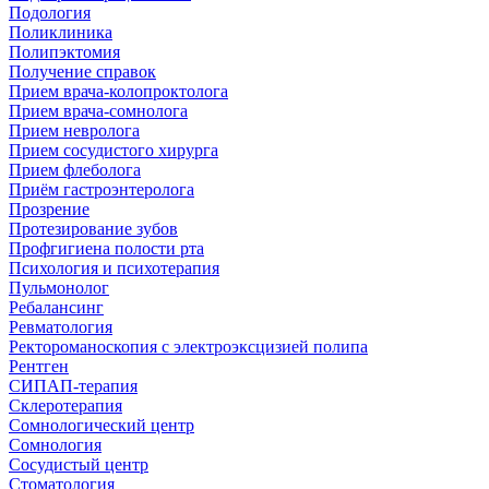
Подология
Поликлиника
Полипэктомия
Получение справок
Прием врача-колопроктолога
Прием врача-сомнолога
Прием невролога
Прием сосудистого хирурга
Прием флеболога
Приём гастроэнтеролога
Прозрение
Протезирование зубов
Профгигиена полости рта
Психология и психотерапия
Пульмонолог
Ребалансинг
Ревматология
Ректороманоскопия с электроэксцизией полипа
Рентген
СИПАП-терапия
Склеротерапия
Сомнологический центр
Сомнология
Сосудистый центр
Стоматология