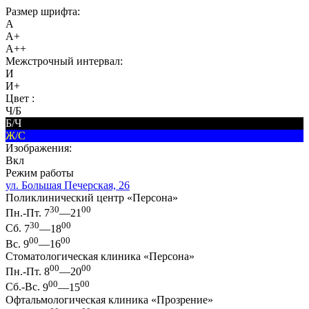
Размер шрифта:
A
A+
A++
Межстрочный интервал:
И
И+
Цвет :
Ч/Б
Б/Ч
Ж/С
Изображения:
Вкл
Режим работы
ул. Большая Печерская, 26
Поликлинический центр «Персона»
30
00
Пн.-Пт.
7
—21
30
00
Сб.
7
—18
00
00
Вс.
9
—16
Стоматологическая клиника «Персона»
00
00
Пн.-Пт.
8
—20
00
00
Сб.-Вс.
9
—15
Офтальмологическая клиника «Прозрение»