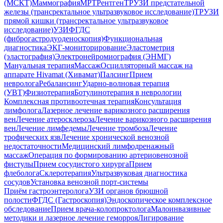
(МСКТ)
Маммография
МРТ
Рентген
ТРУЗИ предстательной
железы (трансректальное ультразвуковое исследование)
ТРУЗИ
прямой кишки (трансректальное ультразвуковое
исследование)
УЗИ
ФГДС
(фиброгастродуоденоскопия)
Функциональная
диагностика
ЭКГ-мониторирование
Эластометрия
(эластография)
Электронейромиография (ЭНМГ)
Мануальная терапия
Массаж
Осцилляторный массаж на
аппарате Hivamat (Хивамат)
Палсинг
Прием
невролога
Ребалансинг
Ударно-волновая терапия
(УВТ)
Физиотерапия
Ботулинотерапия в неврологии
Комплексная противоотечная терапия
Консультация
лимфолога
Лазерное лечение варикозного расширения
вен
Лечение атеросклероза
Лечение варикозного расширения
вен
Лечение лимфедемы
Лечение тромбоза
Лечение
трофических язв
Лечение хронической венозной
недостаточности
Медицинский лимфодренажный
массаж
Операция по формированию артериовенозной
фистулы
Прием сосудистого хирурга
Прием
флеболога
Склеротерапия
Ультразвуковая диагностика
сосудов
Установка венозной порт-системы
Приём гастроэнтеролога
УЗИ органов брюшной
полости
ФГДС (Гастроскопия)
Эндоскопическое комплексное
обследование
Прием врача-колопроктолога
Малоинвазивные
методики и лазерное лечение геморроя
Лигирование