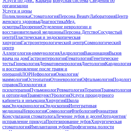
Услуги по ДМС
Карьера
Бонусная система
Сведения об
организации
Услуги и цены
Поликлиника
Стоматология
Персона Beauty
Лаборатория
Центр
женского здоровья
Диагностика
Мед.
осмотры
Прозрение
Отделение неврологии и
восстановительной медицины
Персона Детство
Сосудистый
центр
Пластическая и эндоскопическая
хирургия
Гастроэнтерологический центр
Сомнологический
центр
Аллергология-иммунология
Андрология
Вакцинация
Вызов
врача на дом
Гастроэнтерология
Гематология
Генетические
тесты
Гинекология
Дерматовенерология
Диетология
Кардиологи
и восстановление после травм и
операций
ЛОР
Нефрология
Онкология/
маммология
Остеопатия
Отоневрология
Офтальмология
Подолог
справок
Психология и
психотерапия
Пульмонолог
Ревматология
Терапия
Травматология
и ортопедия
Травмпункт
Урология
Услуги процедурного
кабинета и инъекции
Хирургия
Школа
мам
Эндокринология
Эндоскопия
Интегративая
медицина
Неврология
Сомнология
Флебология
Фониатрия
Консультация стоматолога
Лечение зубов и десен
Ортодонтия/
исправление прикуса
Протезирование зубов
Хирургическая
стоматология
Имплантация зубов
Профгигиена полости