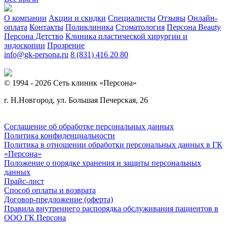
О компании
Акции и скидки
Специалисты
Отзывы
Онлайн-
оплата
Контакты
Поликлиника
Стоматология
Персона Beauty
Персона Детство
Клиника пластической хирургии и
эндоскопии
Прозрение
info@gk-persona.ru
8 (831) 416 20 80
© 1994 - 2026 Сеть клиник «Персона»
г. Н.Новгород, ул. Большая Печерская, 26
Соглашение об обработке персональных данных
Политика конфиденциальности
Политика в отношении обработки персональных данных в ГК
«Персона»
Положение о порядке хранения и защиты персональных
данных
Прайс-лист
Способ оплаты и возврата
Договор-предложение (оферта)
Правила внутреннего распорядка обслуживания пациентов в
ООО ГК Персона