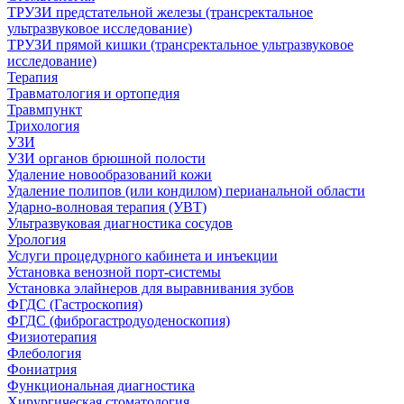
ТРУЗИ предстательной железы (трансректальное
ультразвуковое исследование)
ТРУЗИ прямой кишки (трансректальное ультразвуковое
исследование)
Терапия
Травматология и ортопедия
Травмпункт
Трихология
УЗИ
УЗИ органов брюшной полости
Удаление новообразований кожи
Удаление полипов (или кондилом) перианальной области
Ударно-волновая терапия (УВТ)
Ультразвуковая диагностика сосудов
Урология
Услуги процедурного кабинета и инъекции
Установка венозной порт-системы
Установка элайнеров для выравнивания зубов
ФГДС (Гастроскопия)
ФГДС (фиброгастродуоденоскопия)
Физиотерапия
Флебология
Фониатрия
Функциональная диагностика
Хирургическая стоматология