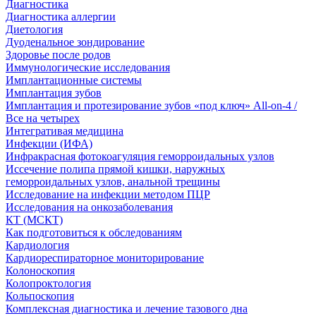
Диагностика
Диагностика аллергии
Диетология
Дуоденальное зондирование
Здоровье после родов
Иммунологические исследования
Имплантационные системы
Имплантация зубов
Имплантация и протезирование зубов «под ключ» All-on-4 /
Все на четырех
Интегративая медицина
Инфекции (ИФА)
Инфракрасная фотокоагуляция геморроидальных узлов
Иссечение полипа прямой кишки, наружных
геморроидальных узлов, анальной трещины
Исследование на инфекции методом ПЦР
Исследования на онкозаболевания
КТ (МСКТ)
Как подготовиться к обследованиям
Кардиология
Кардиореспираторное мониторирование
Колоноскопия
Колопроктология
Кольпоскопия
Комплексная диагностика и лечение тазового дна