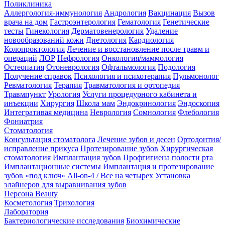
Поликлиника
Аллергология-иммунология
Андрология
Вакцинация
Вызов
врача на дом
Гастроэнтерология
Гематология
Генетические
тесты
Гинекология
Дерматовенерология
Удаление
новообразований кожи
Диетология
Кардиология
Колопроктология
Лечение и восстановление после травм и
операций
ЛОР
Нефрология
Онкология/маммология
Остеопатия
Отоневрология
Офтальмология
Подология
Получение справок
Психология и психотерапия
Пульмонолог
Ревматология
Терапия
Травматология и ортопедия
Травмпункт
Урология
Услуги процедурного кабинета и
инъекции
Хирургия
Школа мам
Эндокринология
Эндоскопия
Интегративая медицина
Неврология
Сомнология
Флебология
Фониатрия
Стоматология
Консультация стоматолога
Лечение зубов и десен
Ортодонтия/
исправление прикуса
Протезирование зубов
Хирургическая
стоматология
Имплантация зубов
Профгигиена полости рта
Имплантационные системы
Имплантация и протезирование
зубов «под ключ» All-on-4 / Все на четырех
Установка
элайнеров для выравнивания зубов
Персона Beauty
Косметология
Трихология
Лаборатория
Бактериологические исследования
Биохимические