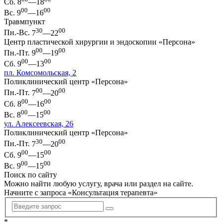
Сб.
8
—18
00
00
Вс.
9
—16
Травмпункт
30
00
Пн.-Вс.
7
—22
Центр пластической хирургии и эндоскопии «Персона»
00
00
Пн.-Пт.
9
—19
00
00
Сб.
9
—13
пл. Комсомольская, 2
Поликлинический центр «Персона»
00
00
Пн.-Пт.
7
—20
00
00
Сб.
8
—16
00
00
Вс.
8
—15
ул. Алексеевская, 26
Поликлинический центр «Персона»
30
00
Пн.-Пт.
7
—20
00
00
Сб.
9
—15
00
00
Вс.
9
—15
Поиск по сайту
Можно найти любую услугу, врача или раздел на сайте.
Начните с запроса «
Консультация терапевта
»
*