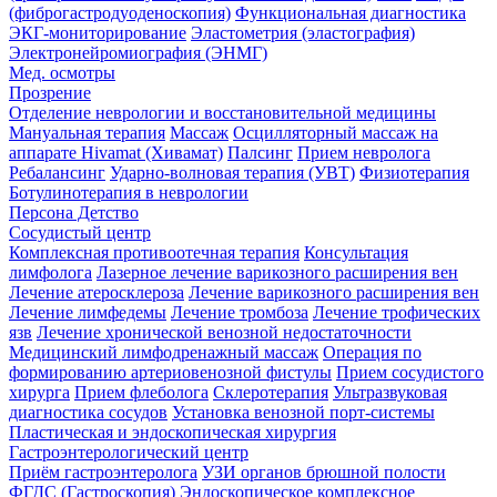
(фиброгастродуоденоскопия)
Функциональная диагностика
ЭКГ-мониторирование
Эластометрия (эластография)
Электронейромиография (ЭНМГ)
Мед. осмотры
Прозрение
Отделение неврологии и восстановительной медицины
Мануальная терапия
Массаж
Осцилляторный массаж на
аппарате Hivamat (Хивамат)
Палсинг
Прием невролога
Ребалансинг
Ударно-волновая терапия (УВТ)
Физиотерапия
Ботулинотерапия в неврологии
Персона Детство
Сосудистый центр
Комплексная противоотечная терапия
Консультация
лимфолога
Лазерное лечение варикозного расширения вен
Лечение атеросклероза
Лечение варикозного расширения вен
Лечение лимфедемы
Лечение тромбоза
Лечение трофических
язв
Лечение хронической венозной недостаточности
Медицинский лимфодренажный массаж
Операция по
формированию артериовенозной фистулы
Прием сосудистого
хирурга
Прием флеболога
Склеротерапия
Ультразвуковая
диагностика сосудов
Установка венозной порт-системы
Пластическая и эндоскопическая хирургия
Гастроэнтерологический центр
Приём гастроэнтеролога
УЗИ органов брюшной полости
ФГДС (Гастроскопия)
Эндоскопическое комплексное