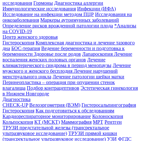
исследования
Гормоны
Диагностика аллергии
Иммунологические исследования
Инфекции (ИФА)
Исследование на инфекции методом ПЦР
Исследования на
онкозаболевания
Маркеры аутоимунных заболеваний
Определение рисков врожденной патологии плода
*Анализы
на COVID-19
Центр женского здоровья
Гистероскопия
Комплексная диагностика и лечение тазового
дна
БОС-терапия
Ведение беременности и подготовка к
беременности
Здоровье после родов
Лапароскопия
Лечение
воспаления женских половых органов
Лечение
климактерического синдрома в период менопаузы
Лечение
мужского и женского бесплодия
Лечение нарушений
менструального цикла
Лечение патологии шейки матки
Перинеопластика – операция при опущении стенок
влагалища
Подбор контрацептивов
Эстетическая гинекология
в Нижнем Новгороде
Диагностика
CHECK-UP
Велоэргометрия (ВЭМ)
Гистеросальпингография
Гистероскопия
Как подготовиться к обследованиям
Кардиореспираторное мониторирование
Колоноскопия
Кольпоскопия
КТ (МСКТ)
Маммография
МРТ
Рентген
ТРУЗИ предстательной железы (трансректальное
ультразвуковое исследование)
ТРУЗИ прямой кишки
(трансректальное ультразвуковое исследование)
УЗИ
ФГДС