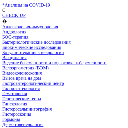
*Анализы на COVID-19
C
CHECK-UP
�
Аллергология-иммунология
Андрология
БОС-терапия
Бактериологические исследования
Биохимические исследования
Ботулинотерапия в неврологии
Вакцинация
Ведение беременности и подготовка к беременности
Велоэргометрия (ВЭМ)
Видеоколоноскопия
Вызов врача на дом
Гастроэнтерологический центр
Гастроэнтерология
Гематология
Генетические тесты
Гинекология
Гистеросальпингография
Гистероскопия
Гормоны
Дерматовенерология