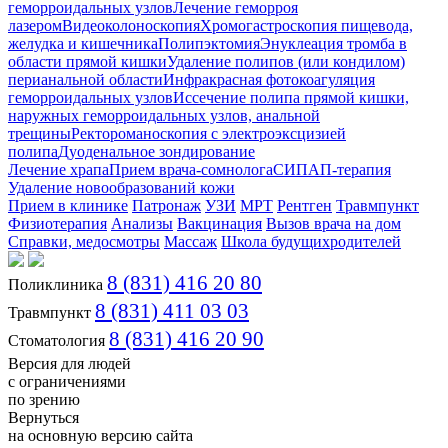
геморроидальных узлов
Лечение геморроя
лазером
Видеоколоноскопия
Хромогастроскопия пищевода,
желудка и кишечника
Полипэктомия
Энуклеация тромба в
области прямой кишки
Удаление полипов (или кондилом)
перианальной области
Инфракрасная фотокоагуляция
геморроидальных узлов
Иссечение полипа прямой кишки,
наружных геморроидальных узлов, анальной
трещины
Ректороманоскопия с электроэксцизией
полипа
Дуоденальное зондирование
Лечение храпа
Прием врача-сомнолога
СИПАП-терапия
Удаление новообразований кожи
Прием в клинике
Патронаж
УЗИ
МРТ
Рентген
Травмпункт
Физиотерапия
Анализы
Вакцинация
Вызов врача на дом
Справки, медосмотры
Массаж
Школа будущихродителей
8 (831) 416 20 80
Поликлиника
8 (831) 411 03 03
Травмпункт
8 (831) 416 20 90
Стоматология
Версия для людей
с ограничениями
по зрению
Вернуться
на основную версию сайта