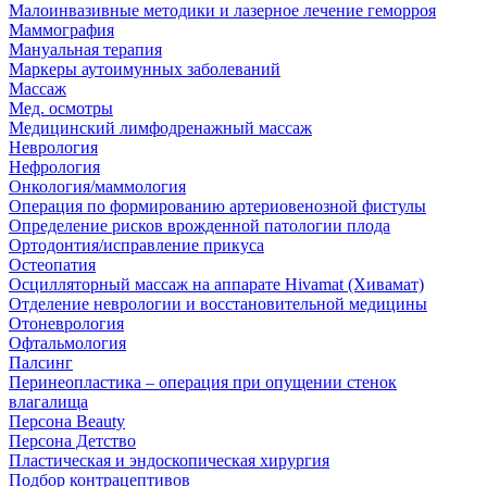
Малоинвазивные методики и лазерное лечение геморроя
Маммография
Мануальная терапия
Маркеры аутоимунных заболеваний
Массаж
Мед. осмотры
Медицинский лимфодренажный массаж
Неврология
Нефрология
Онкология/маммология
Операция по формированию артериовенозной фистулы
Определение рисков врожденной патологии плода
Ортодонтия/исправление прикуса
Остеопатия
Осцилляторный массаж на аппарате Hivamat (Хивамат)
Отделение неврологии и восстановительной медицины
Отоневрология
Офтальмология
Палсинг
Перинеопластика – операция при опущении стенок
влагалища
Персона Beauty
Персона Детство
Пластическая и эндоскопическая хирургия
Подбор контрацептивов