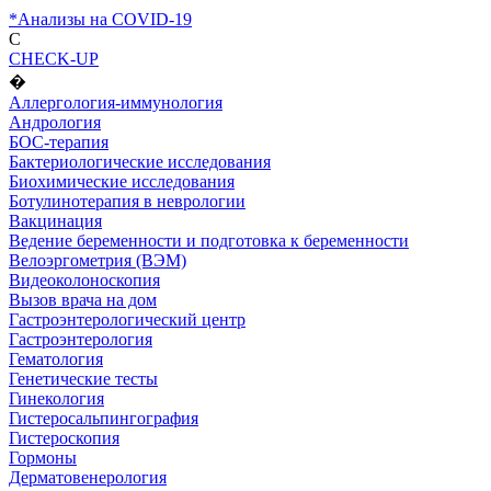
*Анализы на COVID-19
C
CHECK-UP
�
Аллергология-иммунология
Андрология
БОС-терапия
Бактериологические исследования
Биохимические исследования
Ботулинотерапия в неврологии
Вакцинация
Ведение беременности и подготовка к беременности
Велоэргометрия (ВЭМ)
Видеоколоноскопия
Вызов врача на дом
Гастроэнтерологический центр
Гастроэнтерология
Гематология
Генетические тесты
Гинекология
Гистеросальпингография
Гистероскопия
Гормоны
Дерматовенерология