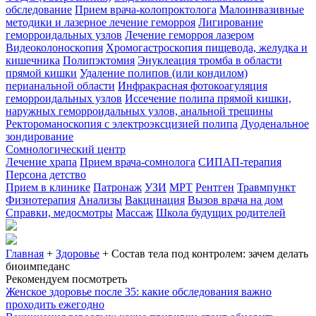
обследование
Прием врача-колопроктолога
Малоинвазивные
методики и лазерное лечение геморроя
Лигирование
геморроидальных узлов
Лечение геморроя лазером
Видеоколоноскопия
Хромогастроскопия пищевода, желудка и
кишечника
Полипэктомия
Энуклеация тромба в области
прямой кишки
Удаление полипов (или кондилом)
перианальной области
Инфракрасная фотокоагуляция
геморроидальных узлов
Иссечение полипа прямой кишки,
наружных геморроидальных узлов, анальной трещины
Ректороманоскопия с электроэксцизией полипа
Дуоденальное
зондирование
Сомнологический центр
Лечение храпа
Прием врача-сомнолога
СИПАП-терапия
Персона детство
Прием в клинике
Патронаж
УЗИ
МРТ
Рентген
Травмпункт
Физиотерапия
Анализы
Вакцинация
Вызов врача на дом
Справки, медосмотры
Массаж
Школа будущих родителей
Главная
+
Здоровье
+
Состав тела под контролем: зачем делать
биоимпеданс
Рекомендуем посмотреть
Женское здоровье после 35: какие обследования важно
проходить ежегодно