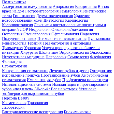
Поликлиника
Аллергология-иммунология
Андрология
Вакцинация
Вызов
врача на дом
Гастроэнтерология
Гематология
Генетические
тесты
Гинекология
Дерматовенерология
Удаление
новообразований кожи
Диетология
Кардиология
Колопроктология
Лечение и восстановление после травм и
операций
ЛОР
Нефрология
Онкология/маммология
Остеопатия
Отоневрология
Офтальмология
Подология
Получение справок
Психология и психотерапия
Пульмонолог
Ревматология
Терапия
Травматология и ортопедия
Травмпункт
Урология
Услуги процедурного кабинета и
инъекции
Хирургия
Школа мам
Эндокринология
Эндоскопия
Интегративая медицина
Неврология
Сомнология
Флебология
Фониатрия
Стоматология
Консультация стоматолога
Лечение зубов и десен
Ортодонтия/
исправление прикуса
Протезирование зубов
Хирургическая
стоматология
Имплантация зубов
Профгигиена полости рта
Имплантационные системы
Имплантация и протезирование
зубов «под ключ» All-on-4 / Все на четырех
Установка
элайнеров для выравнивания зубов
Персона Beauty
Косметология
Трихология
Лаборатория
Бактериологические исследования
Биохимические