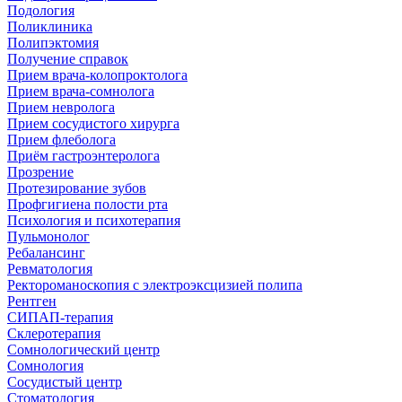
Подология
Поликлиника
Полипэктомия
Получение справок
Прием врача-колопроктолога
Прием врача-сомнолога
Прием невролога
Прием сосудистого хирурга
Прием флеболога
Приём гастроэнтеролога
Прозрение
Протезирование зубов
Профгигиена полости рта
Психология и психотерапия
Пульмонолог
Ребалансинг
Ревматология
Ректороманоскопия с электроэксцизией полипа
Рентген
СИПАП-терапия
Склеротерапия
Сомнологический центр
Сомнология
Сосудистый центр
Стоматология