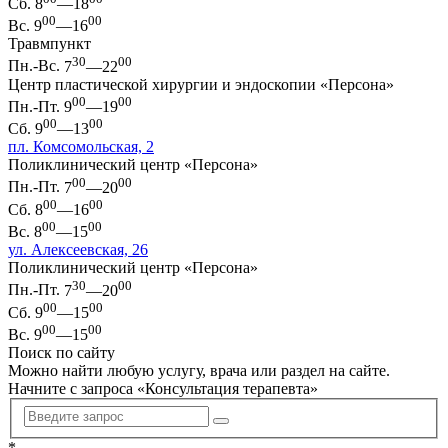
Сб.
8
—18
00
00
Вс.
9
—16
Травмпункт
30
00
Пн.-Вс.
7
—22
Центр пластической хирургии и эндоскопии «Персона»
00
00
Пн.-Пт.
9
—19
00
00
Сб.
9
—13
пл. Комсомольская, 2
Поликлинический центр «Персона»
00
00
Пн.-Пт.
7
—20
00
00
Сб.
8
—16
00
00
Вс.
8
—15
ул. Алексеевская, 26
Поликлинический центр «Персона»
30
00
Пн.-Пт.
7
—20
00
00
Сб.
9
—15
00
00
Вс.
9
—15
Поиск по сайту
Можно найти любую услугу, врача или раздел на сайте.
Начните с запроса «
Консультация терапевта
»
*