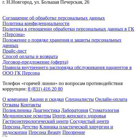
г. Н.Новгород, ул. Большая Печерская, 26
Соглашение об обработке персональных данных
Политика конфиденциальности
Политика в отношении обработки персональных данных в ГК
«Персона»
Положение о порядке хранения и защиты персональных
данных
Прайс-лист
Способ оплаты и возврата
Договор-предложение (оферта)
Правила внутреннего распорядка обслуживания пациентов в
ООО ГК Персона
Телефон «горячей линии» по вопросам противодействия
коррупции:
8 (831) 416 20 80
О компании
Акции и скидки
Специалисты
Онлайн-оплата
Отзывы
Контакты
Поликлиника
Диагностика
Лаборатория
Стоматология
Медицинские осмотры
Центр женского здоровья
Гастроэнтерологический центр
Сосудистый центр
Персона Детство
Клиника пластической хирургии и
эндоскопии
Персона Beauty
Прозрение