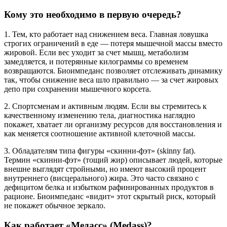
Кому это необходимо в первую очередь?
1. Тем, кто работает над снижением веса. Главная ловушка
строгих ограничений в еде — потеря мышечной массы вместо
жировой. Если вес уходит за счет мышц, метаболизм
замедляется, и потерянные килограммы со временем
возвращаются. Биоимпеданс позволяет отслеживать динамику
так, чтобы снижение веса шло правильно — за счет жировых
депо при сохранении мышечного корсета.
2. Спортсменам и активным людям. Если вы стремитесь к
качественному изменению тела, диагностика наглядно
покажет, хватает ли организму ресурсов для восстановления и
как меняется соотношение активной клеточной массы.
3. Обладателям типа фигуры «скинни-фэт» (skinny fat).
Термин «скинни-фэт» (тощий жир) описывает людей, которые
внешне выглядят стройными, но имеют высокий процент
внутреннего (висцерального) жира. Это часто связано с
дефицитом белка и избытком рафинированных продуктов в
рационе. Биоимпеданс «видит» этот скрытый риск, который
не покажет обычное зеркало.
Как работает «Медасс» (Medass)?