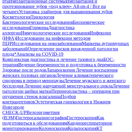
рта
Имплантационные системы
Имплантация и
протезирование зубов «под ключ» All-on-4 / Все на
четырех
Установка элайнеров для выравнивания зубов
Косметология
Трихология
Бактериологические исследования
Биохимические
исследования
Гормоны
Диагностика
аллергии
Иммунологические исследования
Инфекции
(ИФА)
Исследование на инфекции методом
ПЦР
Исследования на онкозаболевания
Маркеры аутоимунных
заболеваний
Определение рисков врожденной патологии
плода
*Анализы на COVID-19
Комплексная диагностика и лечение тазового дна
БОС-
терапия
Ведение беременности и подготовка к беременности
Здоровье после родов
Лапароскопия
Лечение воспаления
женских половых органов
Лечение климактерического
синдрома в период менопаузы
Лечение мужского и женского
бесплодия
Лечение нарушений менструального цикла
Лечение
патологии шейки матки
Перинеопластика – операция при
опущении стенок влагалища
Подбор
контрацептивов
Эстетическая гинекология в Нижнем
Новгороде
CHECK-UP
Велоэргометрия
(ВЭМ)
Гистеросальпингография
Гистероскопия
Как
подготовиться к обследованиям
Кардиореспираторное
мониторирование
Колоноскопия
Кольпоскопия
КТ