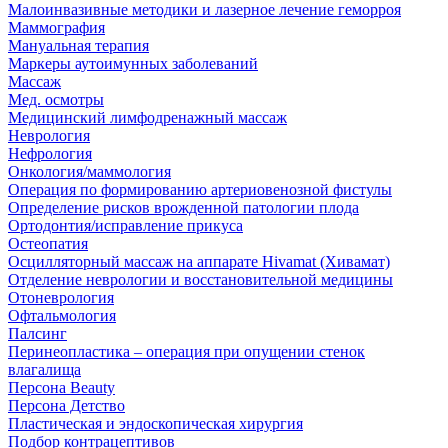
Малоинвазивные методики и лазерное лечение геморроя
Маммография
Мануальная терапия
Маркеры аутоимунных заболеваний
Массаж
Мед. осмотры
Медицинский лимфодренажный массаж
Неврология
Нефрология
Онкология/маммология
Операция по формированию артериовенозной фистулы
Определение рисков врожденной патологии плода
Ортодонтия/исправление прикуса
Остеопатия
Осцилляторный массаж на аппарате Hivamat (Хивамат)
Отделение неврологии и восстановительной медицины
Отоневрология
Офтальмология
Палсинг
Перинеопластика – операция при опущении стенок
влагалища
Персона Beauty
Персона Детство
Пластическая и эндоскопическая хирургия
Подбор контрацептивов