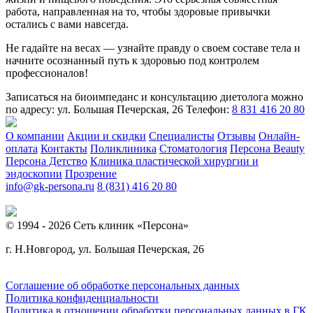
работа, направленная на то, чтобы здоровые привычки
остались с вами навсегда.
Не гадайте на весах — узнайте правду о своем составе тела и
начните осознанный путь к здоровью под контролем
профессионалов!
Записаться на биоимпеданс и консультацию диетолога можно
по адресу: ул. Большая Печерская, 26 Телефон:
8 831 416 20 80
О компании
Акции и скидки
Специалисты
Отзывы
Онлайн-
оплата
Контакты
Поликлиника
Стоматология
Персона Beauty
Персона Детство
Клиника пластической хирургии и
эндоскопии
Прозрение
info@gk-persona.ru
8 (831) 416 20 80
© 1994 - 2026 Сеть клиник «Персона»
г. Н.Новгород, ул. Большая Печерская, 26
Соглашение об обработке персональных данных
Политика конфиденциальности
Политика в отношении обработки персональных данных в ГК