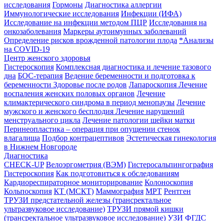
исследования
Гормоны
Диагностика аллергии
Иммунологические исследования
Инфекции (ИФА)
Исследование на инфекции методом ПЦР
Исследования на
онкозаболевания
Маркеры аутоимунных заболеваний
Определение рисков врожденной патологии плода
*Анализы
на COVID-19
Центр женского здоровья
Гистероскопия
Комплексная диагностика и лечение тазового
дна
БОС-терапия
Ведение беременности и подготовка к
беременности
Здоровье после родов
Лапароскопия
Лечение
воспаления женских половых органов
Лечение
климактерического синдрома в период менопаузы
Лечение
мужского и женского бесплодия
Лечение нарушений
менструального цикла
Лечение патологии шейки матки
Перинеопластика – операция при опущении стенок
влагалища
Подбор контрацептивов
Эстетическая гинекология
в Нижнем Новгороде
Диагностика
CHECK-UP
Велоэргометрия (ВЭМ)
Гистеросальпингография
Гистероскопия
Как подготовиться к обследованиям
Кардиореспираторное мониторирование
Колоноскопия
Кольпоскопия
КТ (МСКТ)
Маммография
МРТ
Рентген
ТРУЗИ предстательной железы (трансректальное
ультразвуковое исследование)
ТРУЗИ прямой кишки
(трансректальное ультразвуковое исследование)
УЗИ
ФГДС