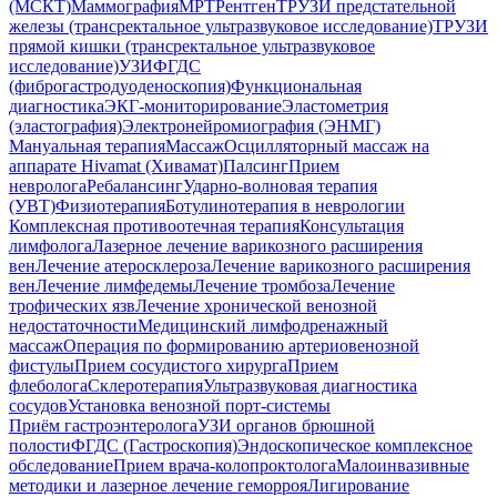
(МСКТ)
Маммография
МРТ
Рентген
ТРУЗИ предстательной
железы (трансректальное ультразвуковое исследование)
ТРУЗИ
прямой кишки (трансректальное ультразвуковое
исследование)
УЗИ
ФГДС
(фиброгастродуоденоскопия)
Функциональная
диагностика
ЭКГ-мониторирование
Эластометрия
(эластография)
Электронейромиография (ЭНМГ)
Мануальная терапия
Массаж
Осцилляторный массаж на
аппарате Hivamat (Хивамат)
Палсинг
Прием
невролога
Ребалансинг
Ударно-волновая терапия
(УВТ)
Физиотерапия
Ботулинотерапия в неврологии
Комплексная противоотечная терапия
Консультация
лимфолога
Лазерное лечение варикозного расширения
вен
Лечение атеросклероза
Лечение варикозного расширения
вен
Лечение лимфедемы
Лечение тромбоза
Лечение
трофических язв
Лечение хронической венозной
недостаточности
Медицинский лимфодренажный
массаж
Операция по формированию артериовенозной
фистулы
Прием сосудистого хирурга
Прием
флеболога
Склеротерапия
Ультразвуковая диагностика
сосудов
Установка венозной порт-системы
Приём гастроэнтеролога
УЗИ органов брюшной
полости
ФГДС (Гастроскопия)
Эндоскопическое комплексное
обследование
Прием врача-колопроктолога
Малоинвазивные
методики и лазерное лечение геморроя
Лигирование