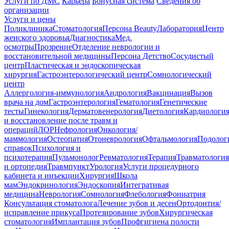
Услуги по ДМС
Карьера
Бонусная система
Сведения об
организации
Услуги и цены
Поликлиника
Стоматология
Персона Beauty
Лаборатория
Центр
женского здоровья
Диагностика
Мед.
осмотры
Прозрение
Отделение неврологии и
восстановительной медицины
Персона Детство
Сосудистый
центр
Пластическая и эндоскопическая
хирургия
Гастроэнтерологический центр
Сомнологический
центр
Аллергология-иммунология
Андрология
Вакцинация
Вызов
врача на дом
Гастроэнтерология
Гематология
Генетические
тесты
Гинекология
Дерматовенерология
Диетология
Кардиологи
и восстановление после травм и
операций
ЛОР
Нефрология
Онкология/
маммология
Остеопатия
Отоневрология
Офтальмология
Подолог
справок
Психология и
психотерапия
Пульмонолог
Ревматология
Терапия
Травматология
и ортопедия
Травмпункт
Урология
Услуги процедурного
кабинета и инъекции
Хирургия
Школа
мам
Эндокринология
Эндоскопия
Интегративая
медицина
Неврология
Сомнология
Флебология
Фониатрия
Консультация стоматолога
Лечение зубов и десен
Ортодонтия/
исправление прикуса
Протезирование зубов
Хирургическая
стоматология
Имплантация зубов
Профгигиена полости