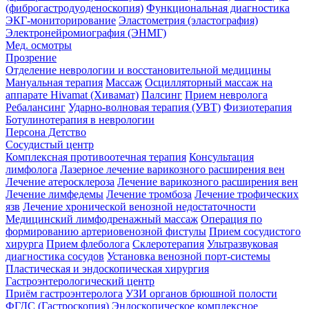
(фиброгастродуоденоскопия)
Функциональная диагностика
ЭКГ-мониторирование
Эластометрия (эластография)
Электронейромиография (ЭНМГ)
Мед. осмотры
Прозрение
Отделение неврологии и восстановительной медицины
Мануальная терапия
Массаж
Осцилляторный массаж на
аппарате Hivamat (Хивамат)
Палсинг
Прием невролога
Ребалансинг
Ударно-волновая терапия (УВТ)
Физиотерапия
Ботулинотерапия в неврологии
Персона Детство
Сосудистый центр
Комплексная противоотечная терапия
Консультация
лимфолога
Лазерное лечение варикозного расширения вен
Лечение атеросклероза
Лечение варикозного расширения вен
Лечение лимфедемы
Лечение тромбоза
Лечение трофических
язв
Лечение хронической венозной недостаточности
Медицинский лимфодренажный массаж
Операция по
формированию артериовенозной фистулы
Прием сосудистого
хирурга
Прием флеболога
Склеротерапия
Ультразвуковая
диагностика сосудов
Установка венозной порт-системы
Пластическая и эндоскопическая хирургия
Гастроэнтерологический центр
Приём гастроэнтеролога
УЗИ органов брюшной полости
ФГДС (Гастроскопия)
Эндоскопическое комплексное