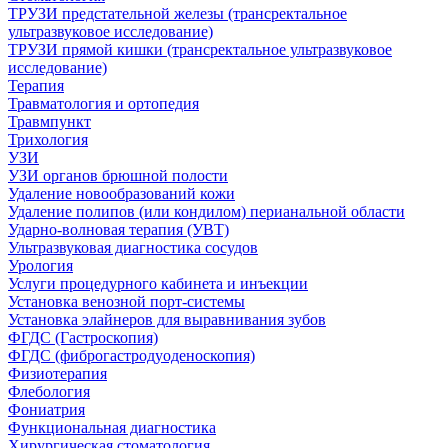
ТРУЗИ предстательной железы (трансректальное
ультразвуковое исследование)
ТРУЗИ прямой кишки (трансректальное ультразвуковое
исследование)
Терапия
Травматология и ортопедия
Травмпункт
Трихология
УЗИ
УЗИ органов брюшной полости
Удаление новообразований кожи
Удаление полипов (или кондилом) перианальной области
Ударно-волновая терапия (УВТ)
Ультразвуковая диагностика сосудов
Урология
Услуги процедурного кабинета и инъекции
Установка венозной порт-системы
Установка элайнеров для выравнивания зубов
ФГДС (Гастроскопия)
ФГДС (фиброгастродуоденоскопия)
Физиотерапия
Флебология
Фониатрия
Функциональная диагностика
Хирургическая стоматология