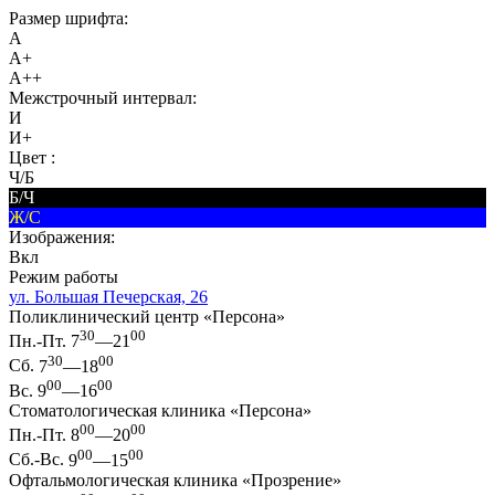
Размер шрифта:
A
A+
A++
Межстрочный интервал:
И
И+
Цвет :
Ч/Б
Б/Ч
Ж/С
Изображения:
Вкл
Режим работы
ул. Большая Печерская, 26
Поликлинический центр «Персона»
30
00
Пн.-Пт.
7
—21
30
00
Сб.
7
—18
00
00
Вс.
9
—16
Стоматологическая клиника «Персона»
00
00
Пн.-Пт.
8
—20
00
00
Сб.-Вс.
9
—15
Офтальмологическая клиника «Прозрение»