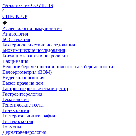
*Анализы на COVID-19
C
CHECK-UP
�
Аллергология-иммунология
Андрология
БОС-терапия
Бактериологические исследования
Биохимические исследования
Ботулинотерапия в неврологии
Вакцинация
Ведение беременности и подготовка к беременности
Велоэргометрия (ВЭМ)
Видеоколоноскопия
Вызов врача на дом
Гастроэнтерологический центр
Гастроэнтерология
Гематология
Генетические тесты
Гинекология
Гистеросальпингография
Гистероскопия
Гормоны
Дерматовенерология