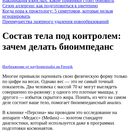
Вакцинация взрослых: какие прививки стоит обновить
Сезон аллергии: как подготовиться к цветению
Когда пора к проктологу: 5 симптомов, которые нельзя
игнорировать
Преимущества лазерного удаления новообразований
Состав тела под контролем:
зачем делать биоимпеданс
Изображение от wayhomestudio на Freepik
Многие привыкли оценивать свою физическую форму только
по цифре на весах. Однако вес — это не самый точный
показатель. Два человека с массой 70 кг могут выглядеть
совершенно по-разному: у одного это плотные мышцы, у
другого — избыток скрытого жира. Понять, из чего на самом
деле состоит ваше тело, помогает биоимпедансный анализ.
В клинике «Персона» мы проводим это исследование на
аппарате «Медасс» (Medass) — золотом стандарте
диагностики, который используется даже в программах
подготовки космонавтов.