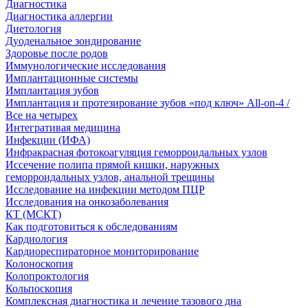
Диагностика
Диагностика аллергии
Диетология
Дуоденальное зондирование
Здоровье после родов
Иммунологические исследования
Имплантационные системы
Имплантация зубов
Имплантация и протезирование зубов «под ключ» All-on-4 /
Все на четырех
Интегративая медицина
Инфекции (ИФА)
Инфракрасная фотокоагуляция геморроидальных узлов
Иссечение полипа прямой кишки, наружных
геморроидальных узлов, анальной трещины
Исследование на инфекции методом ПЦР
Исследования на онкозаболевания
КТ (МСКТ)
Как подготовиться к обследованиям
Кардиология
Кардиореспираторное мониторирование
Колоноскопия
Колопроктология
Кольпоскопия
Комплексная диагностика и лечение тазового дна