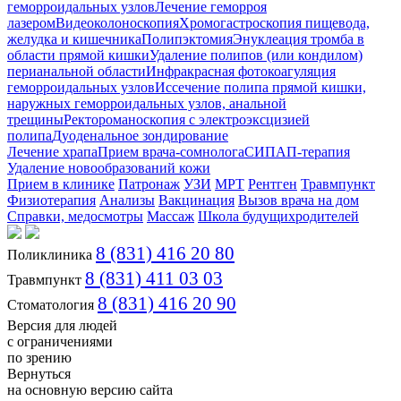
геморроидальных узлов
Лечение геморроя
лазером
Видеоколоноскопия
Хромогастроскопия пищевода,
желудка и кишечника
Полипэктомия
Энуклеация тромба в
области прямой кишки
Удаление полипов (или кондилом)
перианальной области
Инфракрасная фотокоагуляция
геморроидальных узлов
Иссечение полипа прямой кишки,
наружных геморроидальных узлов, анальной
трещины
Ректороманоскопия с электроэксцизией
полипа
Дуоденальное зондирование
Лечение храпа
Прием врача-сомнолога
СИПАП-терапия
Удаление новообразований кожи
Прием в клинике
Патронаж
УЗИ
МРТ
Рентген
Травмпункт
Физиотерапия
Анализы
Вакцинация
Вызов врача на дом
Справки, медосмотры
Массаж
Школа будущихродителей
8 (831) 416 20 80
Поликлиника
8 (831) 411 03 03
Травмпункт
8 (831) 416 20 90
Стоматология
Версия для людей
с ограничениями
по зрению
Вернуться
на основную версию сайта