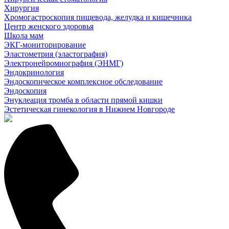
Хирургия
Хромогастроскопия пищевода, желудка и кишечника
Центр женского здоровья
Школа мам
ЭКГ-мониторирование
Эластометрия (эластография)
Электронейромиография (ЭНМГ)
Эндокринология
Эндоскопическое комплексное обследование
Эндоскопия
Энуклеация тромба в области прямой кишки
Эстетическая гинекология в Нижнем Новгороде