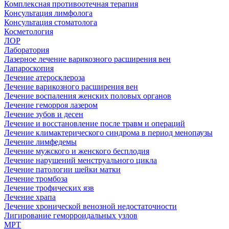
Комплексная противоотечная терапия
Консультация лимфолога
Консультация стоматолога
Косметология
ЛОР
Лаборатория
Лазерное лечение варикозного расширения вен
Лапароскопия
Лечение атеросклероза
Лечение варикозного расширения вен
Лечение воспаления женских половых органов
Лечение геморроя лазером
Лечение зубов и десен
Лечение и восстановление после травм и операций
Лечение климактерического синдрома в период менопаузы
Лечение лимфедемы
Лечение мужского и женского бесплодия
Лечение нарушений менструального цикла
Лечение патологии шейки матки
Лечение тромбоза
Лечение трофических язв
Лечение храпа
Лечение хронической венозной недостаточности
Лигирование геморроидальных узлов
МРТ