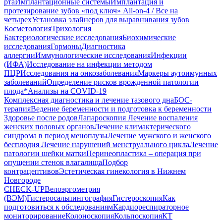
рта
Имплантационные системы
Имплантация и
протезирование зубов «под ключ» All-on-4 / Все на
четырех
Установка элайнеров для выравнивания зубов
Косметология
Трихология
Бактериологические исследования
Биохимические
исследования
Гормоны
Диагностика
аллергии
Иммунологические исследования
Инфекции
(ИФА)
Исследование на инфекции методом
ПЦР
Исследования на онкозаболевания
Маркеры аутоимунных
заболеваний
Определение рисков врожденной патологии
плода
*Анализы на COVID-19
Комплексная диагностика и лечение тазового дна
БОС-
терапия
Ведение беременности и подготовка к беременности
Здоровье после родов
Лапароскопия
Лечение воспаления
женских половых органов
Лечение климактерического
синдрома в период менопаузы
Лечение мужского и женского
бесплодия
Лечение нарушений менструального цикла
Лечение
патологии шейки матки
Перинеопластика – операция при
опущении стенок влагалища
Подбор
контрацептивов
Эстетическая гинекология в Нижнем
Новгороде
CHECK-UP
Велоэргометрия
(ВЭМ)
Гистеросальпингография
Гистероскопия
Как
подготовиться к обследованиям
Кардиореспираторное
мониторирование
Колоноскопия
Кольпоскопия
КТ