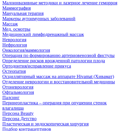
Малоинвазивные методики и лазерное лечение геморроя
Маммография
Мануальная терапия
Маркеры аутоимунных заболеваний
Массаж
Мед. осмотры
Медицинский лимфодренажный массаж
Неврология
Нефрология
Онкология/маммология
Операция по формированию артериовенозной фистулы
Определение рисков врожденной патологии плода
Ортодонтия/исправление прикуса
Остеопатия
Осцилляторный массаж на аппарате Hivamat (Хивамат)
Отделение неврологии и восстановительной медицины
Отоневрология
Офтальмология
Палсинг
Перинеопластика – операция при опущении стенок
влагалища
Персона Beauty
Персона Детство
Пластическая и эндоскопическая хирургия
Подбор контрацептивов