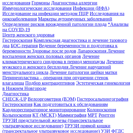
исследования
Гормоны
Диагностика аллергии
Иммунологические исследования
Инфекции (ИФА)
Исследование на инфекции методом ПЦР
Исследования на
онкозаболевания
Маркеры аутоимунных заболеваний
Определение рисков врожденной патологии плода
*Анализы
на COVID-19
Центр женского здоровья
Гистероскопия
Комплексная диагностика и лечение тазового
дна
БОС-терапия
Ведение беременности и подготовка к
беременности
Здоровье после родов
Лапароскопия
Лечение
воспаления женских половых органов
Лечение
климактерического синдрома в период менопаузы
Лечение
мужского и женского бесплодия
Лечение нарушений
менструального цикла
Лечение патологии шейки матки
Перинеопластика – операция при опущении стенок
влагалища
Подбор контрацептивов
Эстетическая гинекология
в Нижнем Новгороде
Диагностика
CHECK-UP
Велоэргометрия (ВЭМ)
Гистеросальпингография
Гистероскопия
Как подготовиться к обследованиям
Кардиореспираторное мониторирование
Колоноскопия
Кольпоскопия
КТ (МСКТ)
Маммография
МРТ
Рентген
ТРУЗИ предстательной железы (трансректальное
ультразвуковое исследование)
ТРУЗИ прямой кишки
(трансректальное ультразвуковое исследование)
УЗИ
ФГДС