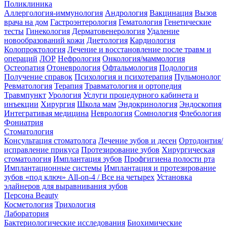
Поликлиника
Аллергология-иммунология
Андрология
Вакцинация
Вызов
врача на дом
Гастроэнтерология
Гематология
Генетические
тесты
Гинекология
Дерматовенерология
Удаление
новообразований кожи
Диетология
Кардиология
Колопроктология
Лечение и восстановление после травм и
операций
ЛОР
Нефрология
Онкология/маммология
Остеопатия
Отоневрология
Офтальмология
Подология
Получение справок
Психология и психотерапия
Пульмонолог
Ревматология
Терапия
Травматология и ортопедия
Травмпункт
Урология
Услуги процедурного кабинета и
инъекции
Хирургия
Школа мам
Эндокринология
Эндоскопия
Интегративая медицина
Неврология
Сомнология
Флебология
Фониатрия
Стоматология
Консультация стоматолога
Лечение зубов и десен
Ортодонтия/
исправление прикуса
Протезирование зубов
Хирургическая
стоматология
Имплантация зубов
Профгигиена полости рта
Имплантационные системы
Имплантация и протезирование
зубов «под ключ» All-on-4 / Все на четырех
Установка
элайнеров для выравнивания зубов
Персона Beauty
Косметология
Трихология
Лаборатория
Бактериологические исследования
Биохимические