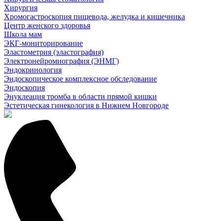
Хирургия
Хромогастроскопия пищевода, желудка и кишечника
Центр женского здоровья
Школа мам
ЭКГ-мониторирование
Эластометрия (эластография)
Электронейромиография (ЭНМГ)
Эндокринология
Эндоскопическое комплексное обследование
Эндоскопия
Энуклеация тромба в области прямой кишки
Эстетическая гинекология в Нижнем Новгороде