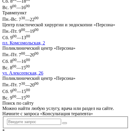
Сб.
8
—18
00
00
Вс.
9
—16
Травмпункт
30
00
Пн.-Вс.
7
—22
Центр пластической хирургии и эндоскопии «Персона»
00
00
Пн.-Пт.
9
—19
00
00
Сб.
9
—13
пл. Комсомольская, 2
Поликлинический центр «Персона»
00
00
Пн.-Пт.
7
—20
00
00
Сб.
8
—16
00
00
Вс.
8
—15
ул. Алексеевская, 26
Поликлинический центр «Персона»
30
00
Пн.-Пт.
7
—20
00
00
Сб.
9
—15
00
00
Вс.
9
—15
Поиск по сайту
Можно найти любую услугу, врача или раздел на сайте.
Начните с запроса «
Консультация терапевта
»
*