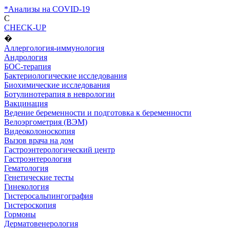
*Анализы на COVID-19
C
CHECK-UP
�
Аллергология-иммунология
Андрология
БОС-терапия
Бактериологические исследования
Биохимические исследования
Ботулинотерапия в неврологии
Вакцинация
Ведение беременности и подготовка к беременности
Велоэргометрия (ВЭМ)
Видеоколоноскопия
Вызов врача на дом
Гастроэнтерологический центр
Гастроэнтерология
Гематология
Генетические тесты
Гинекология
Гистеросальпингография
Гистероскопия
Гормоны
Дерматовенерология