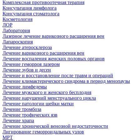
Комплексная противоотечная терапия
Консультация лимфолога
Консультация стоматолога
Косметология
ЛОР
Лаборатория
Лазерное лечение варикозного расширения вен
Лапароскопия
Лечение атеросклероза
Лечение варикозного расширения вен
Лечение воспаления женских половых органов
Лечение геморроя лазером
Лечение зубов и десен
Лечение и восстановление после травм и операций
Лечение климактерического синдрома в период менопаузы
Лечение лимфедемы
Лечение мужского и женского бесплодия
Лечение нарушений менструального цикла
Лечение патологии шейки матки
Лечение тромбоза
Лечение трофических язв
Лечение храпа
Лечение хронической венозной недостаточности
Лигирование геморроидальных узлов
МРТ