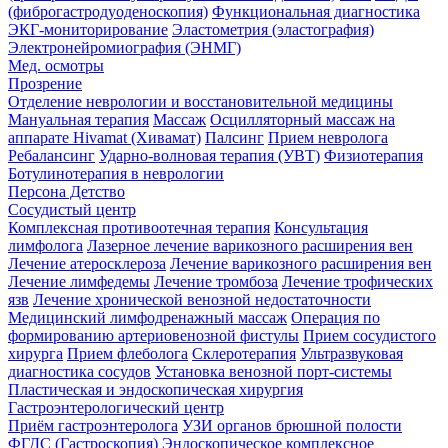
(фиброгастродуоденоскопия)
Функциональная диагностика
ЭКГ-мониторирование
Эластометрия (эластография)
Электронейромиография (ЭНМГ)
Мед. осмотры
Прозрение
Отделение неврологии и восстановительной медицины
Мануальная терапия
Массаж
Осцилляторный массаж на
аппарате Hivamat (Хивамат)
Палсинг
Прием невролога
Ребалансинг
Ударно-волновая терапия (УВТ)
Физиотерапия
Ботулинотерапия в неврологии
Персона Детство
Сосудистый центр
Комплексная противоотечная терапия
Консультация
лимфолога
Лазерное лечение варикозного расширения вен
Лечение атеросклероза
Лечение варикозного расширения вен
Лечение лимфедемы
Лечение тромбоза
Лечение трофических
язв
Лечение хронической венозной недостаточности
Медицинский лимфодренажный массаж
Операция по
формированию артериовенозной фистулы
Прием сосудистого
хирурга
Прием флеболога
Склеротерапия
Ультразвуковая
диагностика сосудов
Установка венозной порт-системы
Пластическая и эндоскопическая хирургия
Гастроэнтерологический центр
Приём гастроэнтеролога
УЗИ органов брюшной полости
ФГДС (Гастроскопия)
Эндоскопическое комплексное