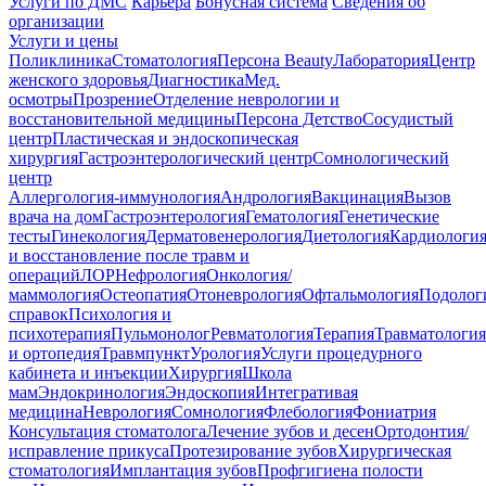
Услуги по ДМС
Карьера
Бонусная система
Сведения об
организации
Услуги и цены
Поликлиника
Стоматология
Персона Beauty
Лаборатория
Центр
женского здоровья
Диагностика
Мед.
осмотры
Прозрение
Отделение неврологии и
восстановительной медицины
Персона Детство
Сосудистый
центр
Пластическая и эндоскопическая
хирургия
Гастроэнтерологический центр
Сомнологический
центр
Аллергология-иммунология
Андрология
Вакцинация
Вызов
врача на дом
Гастроэнтерология
Гематология
Генетические
тесты
Гинекология
Дерматовенерология
Диетология
Кардиологи
и восстановление после травм и
операций
ЛОР
Нефрология
Онкология/
маммология
Остеопатия
Отоневрология
Офтальмология
Подолог
справок
Психология и
психотерапия
Пульмонолог
Ревматология
Терапия
Травматология
и ортопедия
Травмпункт
Урология
Услуги процедурного
кабинета и инъекции
Хирургия
Школа
мам
Эндокринология
Эндоскопия
Интегративая
медицина
Неврология
Сомнология
Флебология
Фониатрия
Консультация стоматолога
Лечение зубов и десен
Ортодонтия/
исправление прикуса
Протезирование зубов
Хирургическая
стоматология
Имплантация зубов
Профгигиена полости