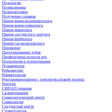
Подология
Поликлиника
Полипэктомия
Получение справок
Прием врача-колопроктолога
Прием врача-сомнолога
Прием невролога
Прием сосудистого хирурга
Прием флеболога
Приём гастроэнтеролога
Прозрение
Протезирование зубов
Профгигиена полости рта
Психология и психотерапия
Пульмонолог
Ребалансинг
Ревматология
Ректороманоскопия с электроэксцизией полипа
Рентген
СИПАП-терапия
Склеротерапия
Сомнологический центр
Сомнология
Сосудистый центр
Стоматология