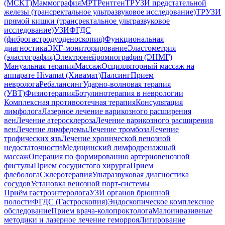
(МСКТ)
Маммография
МРТ
Рентген
ТРУЗИ предстательной
железы (трансректальное ультразвуковое исследование)
ТРУЗИ
прямой кишки (трансректальное ультразвуковое
исследование)
УЗИ
ФГДС
(фиброгастродуоденоскопия)
Функциональная
диагностика
ЭКГ-мониторирование
Эластометрия
(эластография)
Электронейромиография (ЭНМГ)
Мануальная терапия
Массаж
Осцилляторный массаж на
аппарате Hivamat (Хивамат)
Палсинг
Прием
невролога
Ребалансинг
Ударно-волновая терапия
(УВТ)
Физиотерапия
Ботулинотерапия в неврологии
Комплексная противоотечная терапия
Консультация
лимфолога
Лазерное лечение варикозного расширения
вен
Лечение атеросклероза
Лечение варикозного расширения
вен
Лечение лимфедемы
Лечение тромбоза
Лечение
трофических язв
Лечение хронической венозной
недостаточности
Медицинский лимфодренажный
массаж
Операция по формированию артериовенозной
фистулы
Прием сосудистого хирурга
Прием
флеболога
Склеротерапия
Ультразвуковая диагностика
сосудов
Установка венозной порт-системы
Приём гастроэнтеролога
УЗИ органов брюшной
полости
ФГДС (Гастроскопия)
Эндоскопическое комплексное
обследование
Прием врача-колопроктолога
Малоинвазивные
методики и лазерное лечение геморроя
Лигирование