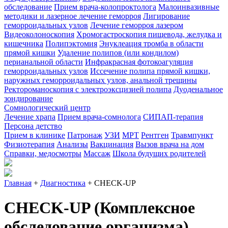
обследование
Прием врача-колопроктолога
Малоинвазивные
методики и лазерное лечение геморроя
Лигирование
геморроидальных узлов
Лечение геморроя лазером
Видеоколоноскопия
Хромогастроскопия пищевода, желудка и
кишечника
Полипэктомия
Энуклеация тромба в области
прямой кишки
Удаление полипов (или кондилом)
перианальной области
Инфракрасная фотокоагуляция
геморроидальных узлов
Иссечение полипа прямой кишки,
наружных геморроидальных узлов, анальной трещины
Ректороманоскопия с электроэксцизией полипа
Дуоденальное
зондирование
Сомнологический центр
Лечение храпа
Прием врача-сомнолога
СИПАП-терапия
Персона детство
Прием в клинике
Патронаж
УЗИ
МРТ
Рентген
Травмпункт
Физиотерапия
Анализы
Вакцинация
Вызов врача на дом
Справки, медосмотры
Массаж
Школа будущих родителей
Главная
+
Диагностика
+
CHECK-UP
CHECK-UP (Комплексное
обследование организма)