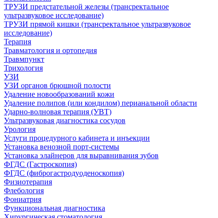
ТРУЗИ предстательной железы (трансректальное
ультразвуковое исследование)
ТРУЗИ прямой кишки (трансректальное ультразвуковое
исследование)
Терапия
Травматология и ортопедия
Травмпункт
Трихология
УЗИ
УЗИ органов брюшной полости
Удаление новообразований кожи
Удаление полипов (или кондилом) перианальной области
Ударно-волновая терапия (УВТ)
Ультразвуковая диагностика сосудов
Урология
Услуги процедурного кабинета и инъекции
Установка венозной порт-системы
Установка элайнеров для выравнивания зубов
ФГДС (Гастроскопия)
ФГДС (фиброгастродуоденоскопия)
Физиотерапия
Флебология
Фониатрия
Функциональная диагностика
Хирургическая стоматология