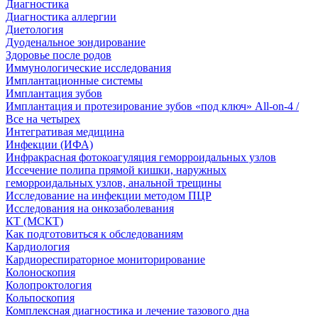
Диагностика
Диагностика аллергии
Диетология
Дуоденальное зондирование
Здоровье после родов
Иммунологические исследования
Имплантационные системы
Имплантация зубов
Имплантация и протезирование зубов «под ключ» All-on-4 /
Все на четырех
Интегративая медицина
Инфекции (ИФА)
Инфракрасная фотокоагуляция геморроидальных узлов
Иссечение полипа прямой кишки, наружных
геморроидальных узлов, анальной трещины
Исследование на инфекции методом ПЦР
Исследования на онкозаболевания
КТ (МСКТ)
Как подготовиться к обследованиям
Кардиология
Кардиореспираторное мониторирование
Колоноскопия
Колопроктология
Кольпоскопия
Комплексная диагностика и лечение тазового дна