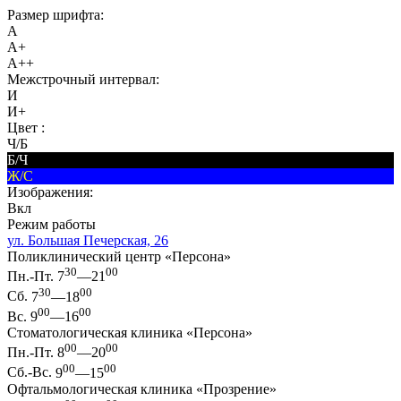
Размер шрифта:
A
A+
A++
Межстрочный интервал:
И
И+
Цвет :
Ч/Б
Б/Ч
Ж/С
Изображения:
Вкл
Режим работы
ул. Большая Печерская, 26
Поликлинический центр «Персона»
30
00
Пн.-Пт.
7
—21
30
00
Сб.
7
—18
00
00
Вс.
9
—16
Стоматологическая клиника «Персона»
00
00
Пн.-Пт.
8
—20
00
00
Сб.-Вс.
9
—15
Офтальмологическая клиника «Прозрение»