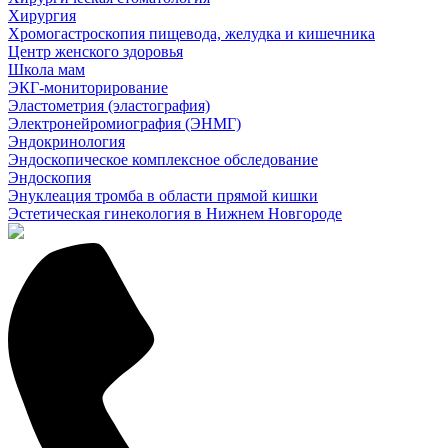
Хирургия
Хромогастроскопия пищевода, желудка и кишечника
Центр женского здоровья
Школа мам
ЭКГ-мониторирование
Эластометрия (эластография)
Электронейромиография (ЭНМГ)
Эндокринология
Эндоскопическое комплексное обследование
Эндоскопия
Энуклеация тромба в области прямой кишки
Эстетическая гинекология в Нижнем Новгороде