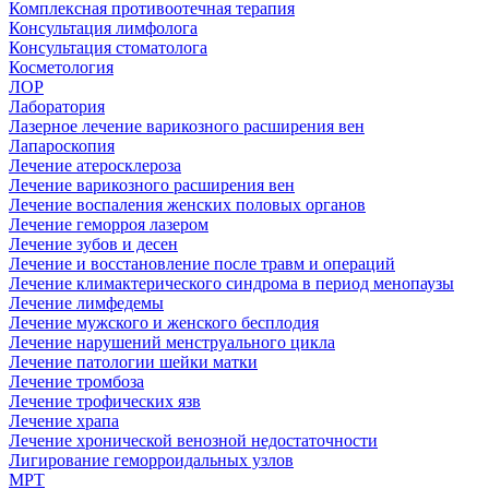
Комплексная противоотечная терапия
Консультация лимфолога
Консультация стоматолога
Косметология
ЛОР
Лаборатория
Лазерное лечение варикозного расширения вен
Лапароскопия
Лечение атеросклероза
Лечение варикозного расширения вен
Лечение воспаления женских половых органов
Лечение геморроя лазером
Лечение зубов и десен
Лечение и восстановление после травм и операций
Лечение климактерического синдрома в период менопаузы
Лечение лимфедемы
Лечение мужского и женского бесплодия
Лечение нарушений менструального цикла
Лечение патологии шейки матки
Лечение тромбоза
Лечение трофических язв
Лечение храпа
Лечение хронической венозной недостаточности
Лигирование геморроидальных узлов
МРТ