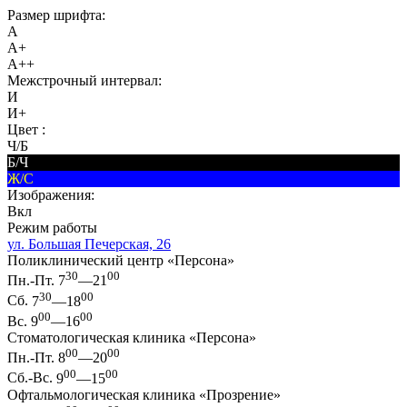
Размер шрифта:
A
A+
A++
Межстрочный интервал:
И
И+
Цвет :
Ч/Б
Б/Ч
Ж/С
Изображения:
Вкл
Режим работы
ул. Большая Печерская, 26
Поликлинический центр «Персона»
30
00
Пн.-Пт.
7
—21
30
00
Сб.
7
—18
00
00
Вс.
9
—16
Стоматологическая клиника «Персона»
00
00
Пн.-Пт.
8
—20
00
00
Сб.-Вс.
9
—15
Офтальмологическая клиника «Прозрение»