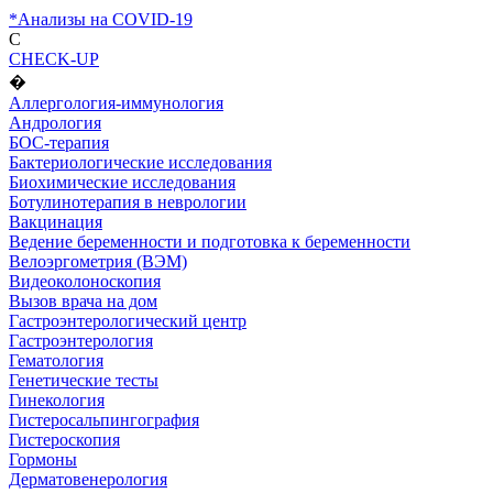
*Анализы на COVID-19
C
CHECK-UP
�
Аллергология-иммунология
Андрология
БОС-терапия
Бактериологические исследования
Биохимические исследования
Ботулинотерапия в неврологии
Вакцинация
Ведение беременности и подготовка к беременности
Велоэргометрия (ВЭМ)
Видеоколоноскопия
Вызов врача на дом
Гастроэнтерологический центр
Гастроэнтерология
Гематология
Генетические тесты
Гинекология
Гистеросальпингография
Гистероскопия
Гормоны
Дерматовенерология