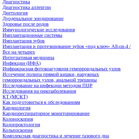
Диагностика
Диагностика аллергии
Диетология
Дуоденальное зондирование
Здоровье после родов
Иммунологические исследования
Имплантационные системы
Имплантация зубов
Имплантация и протезирование зубов «под ключ» All-on-4 /
Все на четырех
Интегративая медицина
Инфекции (ИФА)
Инфракрасная фотокоагуляция геморроидальных узлов
Иссечение полипа прямой кишки, наружных
геморроидальных узлов, анальной трещины
Исследование на инфекции методом ПЦР
Исследования на онкозаболевания
КТ (МСКТ)
Как подготовиться к обследованиям
Кардиология
Кардиореспираторное мониторирование
Колоноскопия
Колопроктология
Кольпоскопия
Комплексная диагностика и лечение тазового дна