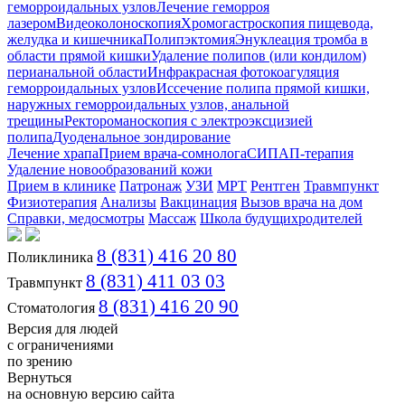
геморроидальных узлов
Лечение геморроя
лазером
Видеоколоноскопия
Хромогастроскопия пищевода,
желудка и кишечника
Полипэктомия
Энуклеация тромба в
области прямой кишки
Удаление полипов (или кондилом)
перианальной области
Инфракрасная фотокоагуляция
геморроидальных узлов
Иссечение полипа прямой кишки,
наружных геморроидальных узлов, анальной
трещины
Ректороманоскопия с электроэксцизией
полипа
Дуоденальное зондирование
Лечение храпа
Прием врача-сомнолога
СИПАП-терапия
Удаление новообразований кожи
Прием в клинике
Патронаж
УЗИ
МРТ
Рентген
Травмпункт
Физиотерапия
Анализы
Вакцинация
Вызов врача на дом
Справки, медосмотры
Массаж
Школа будущихродителей
8 (831) 416 20 80
Поликлиника
8 (831) 411 03 03
Травмпункт
8 (831) 416 20 90
Стоматология
Версия для людей
с ограничениями
по зрению
Вернуться
на основную версию сайта