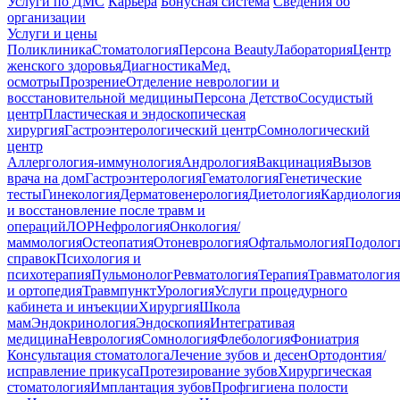
Услуги по ДМС
Карьера
Бонусная система
Сведения об
организации
Услуги и цены
Поликлиника
Стоматология
Персона Beauty
Лаборатория
Центр
женского здоровья
Диагностика
Мед.
осмотры
Прозрение
Отделение неврологии и
восстановительной медицины
Персона Детство
Сосудистый
центр
Пластическая и эндоскопическая
хирургия
Гастроэнтерологический центр
Сомнологический
центр
Аллергология-иммунология
Андрология
Вакцинация
Вызов
врача на дом
Гастроэнтерология
Гематология
Генетические
тесты
Гинекология
Дерматовенерология
Диетология
Кардиологи
и восстановление после травм и
операций
ЛОР
Нефрология
Онкология/
маммология
Остеопатия
Отоневрология
Офтальмология
Подолог
справок
Психология и
психотерапия
Пульмонолог
Ревматология
Терапия
Травматология
и ортопедия
Травмпункт
Урология
Услуги процедурного
кабинета и инъекции
Хирургия
Школа
мам
Эндокринология
Эндоскопия
Интегративая
медицина
Неврология
Сомнология
Флебология
Фониатрия
Консультация стоматолога
Лечение зубов и десен
Ортодонтия/
исправление прикуса
Протезирование зубов
Хирургическая
стоматология
Имплантация зубов
Профгигиена полости