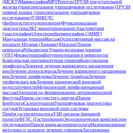
(МСКТ)
Маммография
МРТ
Рентген
ТРУЗИ предстательной
железы (трансректальное ультразвуковое исследование)
ТРУЗИ
прямой кишки (трансректальное ультразвуковое
исследование)
УЗИ
ФГДС
(фиброгастродуоденоскопия)
Функциональная
диагностика
ЭКГ-мониторирование
Эластометрия
(эластография)
Электронейромиография (ЭНМГ)
Мануальная терапия
Массаж
Осцилляторный массаж на
аппарате Hivamat (Хивамат)
Палсинг
Прием
невролога
Ребалансинг
Ударно-волновая терапия
(УВТ)
Физиотерапия
Ботулинотерапия в неврологии
Комплексная противоотечная терапия
Консультация
лимфолога
Лазерное лечение варикозного расширения
вен
Лечение атеросклероза
Лечение варикозного расширения
вен
Лечение лимфедемы
Лечение тромбоза
Лечение
трофических язв
Лечение хронической венозной
недостаточности
Медицинский лимфодренажный
массаж
Операция по формированию артериовенозной
фистулы
Прием сосудистого хирурга
Прием
флеболога
Склеротерапия
Ультразвуковая диагностика
сосудов
Установка венозной порт-системы
Приём гастроэнтеролога
УЗИ органов брюшной
полости
ФГДС (Гастроскопия)
Эндоскопическое комплексное
обследование
Прием врача-колопроктолога
Малоинвазивные
методики и лазерное лечение геморроя
Лигирование