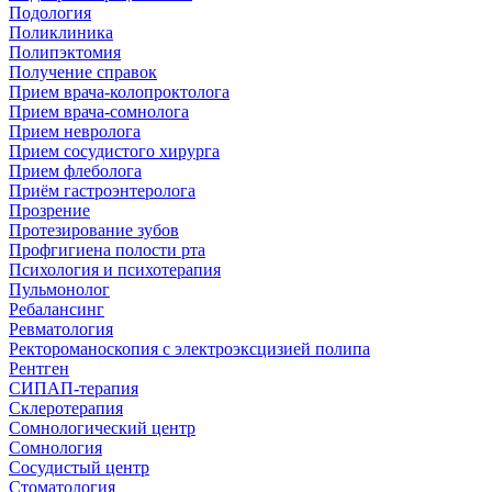
Подология
Поликлиника
Полипэктомия
Получение справок
Прием врача-колопроктолога
Прием врача-сомнолога
Прием невролога
Прием сосудистого хирурга
Прием флеболога
Приём гастроэнтеролога
Прозрение
Протезирование зубов
Профгигиена полости рта
Психология и психотерапия
Пульмонолог
Ребалансинг
Ревматология
Ректороманоскопия с электроэксцизией полипа
Рентген
СИПАП-терапия
Склеротерапия
Сомнологический центр
Сомнология
Сосудистый центр
Стоматология