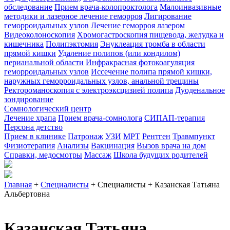
обследование
Прием врача-колопроктолога
Малоинвазивные
методики и лазерное лечение геморроя
Лигирование
геморроидальных узлов
Лечение геморроя лазером
Видеоколоноскопия
Хромогастроскопия пищевода, желудка и
кишечника
Полипэктомия
Энуклеация тромба в области
прямой кишки
Удаление полипов (или кондилом)
перианальной области
Инфракрасная фотокоагуляция
геморроидальных узлов
Иссечение полипа прямой кишки,
наружных геморроидальных узлов, анальной трещины
Ректороманоскопия с электроэксцизией полипа
Дуоденальное
зондирование
Сомнологический центр
Лечение храпа
Прием врача-сомнолога
СИПАП-терапия
Персона детство
Прием в клинике
Патронаж
УЗИ
МРТ
Рентген
Травмпункт
Физиотерапия
Анализы
Вакцинация
Вызов врача на дом
Справки, медосмотры
Массаж
Школа будущих родителей
Главная
+
Специалисты
+
Специалисты
+
Казанская Татьяна
Альбертовна
Казанская Татьяна