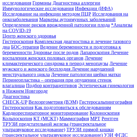
исследования
Гормоны
Диагностика аллергии
Иммунологические исследования
Инфекции (ИФА)
Исследование на инфекции методом ПЦР
Исследования на
онкозаболевания
Маркеры аутоимунных заболеваний
Определение рисков врожденной патологии плода
*Анализы
на COVID-19
Центр женского здоровья
Гистероскопия
Комплексная диагностика и лечение тазового
дна
БОС-терапия
Ведение беременности и подготовка к
беременности
Здоровье после родов
Лапароскопия
Лечение
воспаления женских половых органов
Лечение
климактерического синдрома в период менопаузы
Лечение
мужского и женского бесплодия
Лечение нарушений
менструального цикла
Лечение патологии шейки матки
Перинеопластика – операция при опущении стенок
влагалища
Подбор контрацептивов
Эстетическая гинекология
в Нижнем Новгороде
Диагностика
CHECK-UP
Велоэргометрия (ВЭМ)
Гистеросальпингография
Гистероскопия
Как подготовиться к обследованиям
Кардиореспираторное мониторирование
Колоноскопия
Кольпоскопия
КТ (МСКТ)
Маммография
МРТ
Рентген
ТРУЗИ предстательной железы (трансректальное
ультразвуковое исследование)
ТРУЗИ прямой кишки
(трансректальное ультразвуковое исследование)
УЗИ
ФГДС