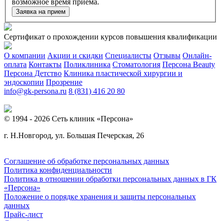
возможное время приема.
Заявка на прием
Сертификат о прохождении курсов повышения квалификации
О компании
Акции и скидки
Специалисты
Отзывы
Онлайн-
оплата
Контакты
Поликлиника
Стоматология
Персона Beauty
Персона Детство
Клиника пластической хирургии и
эндоскопии
Прозрение
info@gk-persona.ru
8 (831) 416 20 80
© 1994 - 2026 Сеть клиник «Персона»
г. Н.Новгород, ул. Большая Печерская, 26
Соглашение об обработке персональных данных
Политика конфиденциальности
Политика в отношении обработки персональных данных в ГК
«Персона»
Положение о порядке хранения и защиты персональных
данных
Прайс-лист