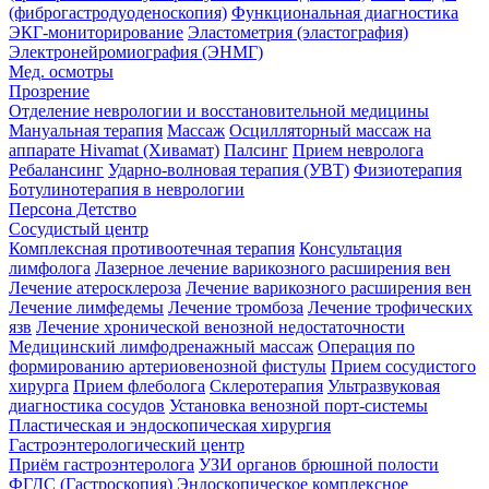
(фиброгастродуоденоскопия)
Функциональная диагностика
ЭКГ-мониторирование
Эластометрия (эластография)
Электронейромиография (ЭНМГ)
Мед. осмотры
Прозрение
Отделение неврологии и восстановительной медицины
Мануальная терапия
Массаж
Осцилляторный массаж на
аппарате Hivamat (Хивамат)
Палсинг
Прием невролога
Ребалансинг
Ударно-волновая терапия (УВТ)
Физиотерапия
Ботулинотерапия в неврологии
Персона Детство
Сосудистый центр
Комплексная противоотечная терапия
Консультация
лимфолога
Лазерное лечение варикозного расширения вен
Лечение атеросклероза
Лечение варикозного расширения вен
Лечение лимфедемы
Лечение тромбоза
Лечение трофических
язв
Лечение хронической венозной недостаточности
Медицинский лимфодренажный массаж
Операция по
формированию артериовенозной фистулы
Прием сосудистого
хирурга
Прием флеболога
Склеротерапия
Ультразвуковая
диагностика сосудов
Установка венозной порт-системы
Пластическая и эндоскопическая хирургия
Гастроэнтерологический центр
Приём гастроэнтеролога
УЗИ органов брюшной полости
ФГДС (Гастроскопия)
Эндоскопическое комплексное