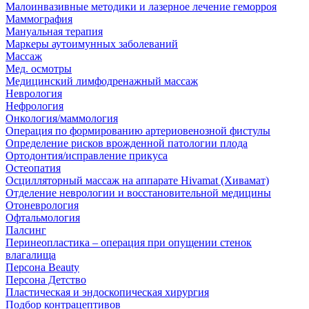
Малоинвазивные методики и лазерное лечение геморроя
Маммография
Мануальная терапия
Маркеры аутоимунных заболеваний
Массаж
Мед. осмотры
Медицинский лимфодренажный массаж
Неврология
Нефрология
Онкология/маммология
Операция по формированию артериовенозной фистулы
Определение рисков врожденной патологии плода
Ортодонтия/исправление прикуса
Остеопатия
Осцилляторный массаж на аппарате Hivamat (Хивамат)
Отделение неврологии и восстановительной медицины
Отоневрология
Офтальмология
Палсинг
Перинеопластика – операция при опущении стенок
влагалища
Персона Beauty
Персона Детство
Пластическая и эндоскопическая хирургия
Подбор контрацептивов