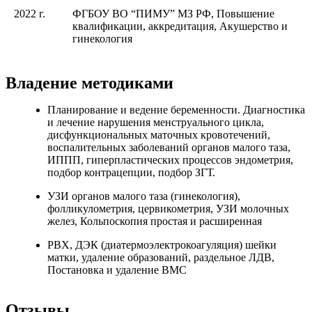
2022 г.
ФГБОУ ВО “ПИМУ” МЗ РФ, Повышение
квалификации, аккредитация, Акушерство и
гинекология
Владение методиками
Планирование и ведение беременности. Диагностика
и лечение нарушения менструального цикла,
дисфункциональных маточных кровотечений,
воспалительных заболеваний органов малого таза,
ИППП, гиперпластических процессов эндометрия,
подбор контрацепции, подбор ЗГТ.
УЗИ органов малого таза (гинекология),
фолликулометрия, цервикометрия, УЗИ молочных
желез, Кольпоскопия простая и расширенная
РВХ, ДЭК (диатермоэлектрокоагуляция) шейки
матки, удаление образований, раздельное ЛДВ,
Постановка и удаление ВМС
Отзывы