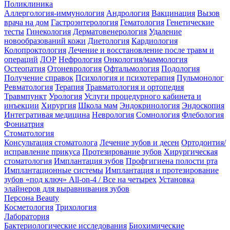
Поликлиника
Аллергология-иммунология
Андрология
Вакцинация
Вызов
врача на дом
Гастроэнтерология
Гематология
Генетические
тесты
Гинекология
Дерматовенерология
Удаление
новообразований кожи
Диетология
Кардиология
Колопроктология
Лечение и восстановление после травм и
операций
ЛОР
Нефрология
Онкология/маммология
Остеопатия
Отоневрология
Офтальмология
Подология
Получение справок
Психология и психотерапия
Пульмонолог
Ревматология
Терапия
Травматология и ортопедия
Травмпункт
Урология
Услуги процедурного кабинета и
инъекции
Хирургия
Школа мам
Эндокринология
Эндоскопия
Интегративая медицина
Неврология
Сомнология
Флебология
Фониатрия
Стоматология
Консультация стоматолога
Лечение зубов и десен
Ортодонтия/
исправление прикуса
Протезирование зубов
Хирургическая
стоматология
Имплантация зубов
Профгигиена полости рта
Имплантационные системы
Имплантация и протезирование
зубов «под ключ» All-on-4 / Все на четырех
Установка
элайнеров для выравнивания зубов
Персона Beauty
Косметология
Трихология
Лаборатория
Бактериологические исследования
Биохимические