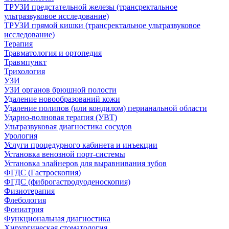
ТРУЗИ предстательной железы (трансректальное
ультразвуковое исследование)
ТРУЗИ прямой кишки (трансректальное ультразвуковое
исследование)
Терапия
Травматология и ортопедия
Травмпункт
Трихология
УЗИ
УЗИ органов брюшной полости
Удаление новообразований кожи
Удаление полипов (или кондилом) перианальной области
Ударно-волновая терапия (УВТ)
Ультразвуковая диагностика сосудов
Урология
Услуги процедурного кабинета и инъекции
Установка венозной порт-системы
Установка элайнеров для выравнивания зубов
ФГДС (Гастроскопия)
ФГДС (фиброгастродуоденоскопия)
Физиотерапия
Флебология
Фониатрия
Функциональная диагностика
Хирургическая стоматология