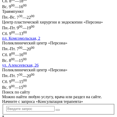
Сб.
8
—18
00
00
Вс.
9
—16
Травмпункт
30
00
Пн.-Вс.
7
—22
Центр пластической хирургии и эндоскопии «Персона»
00
00
Пн.-Пт.
9
—19
00
00
Сб.
9
—13
пл. Комсомольская, 2
Поликлинический центр «Персона»
00
00
Пн.-Пт.
7
—20
00
00
Сб.
8
—16
00
00
Вс.
8
—15
ул. Алексеевская, 26
Поликлинический центр «Персона»
30
00
Пн.-Пт.
7
—20
00
00
Сб.
9
—15
00
00
Вс.
9
—15
Поиск по сайту
Можно найти любую услугу, врача или раздел на сайте.
Начните с запроса «
Консультация терапевта
»
*