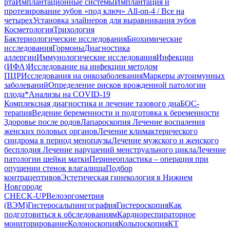
рта
Имплантационные системы
Имплантация и
протезирование зубов «под ключ» All-on-4 / Все на
четырех
Установка элайнеров для выравнивания зубов
Косметология
Трихология
Бактериологические исследования
Биохимические
исследования
Гормоны
Диагностика
аллергии
Иммунологические исследования
Инфекции
(ИФА)
Исследование на инфекции методом
ПЦР
Исследования на онкозаболевания
Маркеры аутоимунных
заболеваний
Определение рисков врожденной патологии
плода
*Анализы на COVID-19
Комплексная диагностика и лечение тазового дна
БОС-
терапия
Ведение беременности и подготовка к беременности
Здоровье после родов
Лапароскопия
Лечение воспаления
женских половых органов
Лечение климактерического
синдрома в период менопаузы
Лечение мужского и женского
бесплодия
Лечение нарушений менструального цикла
Лечение
патологии шейки матки
Перинеопластика – операция при
опущении стенок влагалища
Подбор
контрацептивов
Эстетическая гинекология в Нижнем
Новгороде
CHECK-UP
Велоэргометрия
(ВЭМ)
Гистеросальпингография
Гистероскопия
Как
подготовиться к обследованиям
Кардиореспираторное
мониторирование
Колоноскопия
Кольпоскопия
КТ