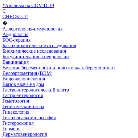
*Анализы на COVID-19
C
CHECK-UP
�
Аллергология-иммунология
Андрология
БОС-терапия
Бактериологические исследования
Биохимические исследования
Ботулинотерапия в неврологии
Вакцинация
Ведение беременности и подготовка к беременности
Велоэргометрия (ВЭМ)
Видеоколоноскопия
Вызов врача на дом
Гастроэнтерологический центр
Гастроэнтерология
Гематология
Генетические тесты
Гинекология
Гистеросальпингография
Гистероскопия
Гормоны
Дерматовенерология