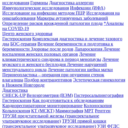
исследования
Гормоны
Диагностика аллергии
Иммунологические исследования
Инфекции (ИФА)
Исследование на инфекции методом ПЦР
Исследования на
онкозаболевания
Маркеры аутоимунных заболеваний
Определение рисков врожденной патологии плода
*Анализы
на COVID-19
Центр женского здоровья
Гистероскопия
Комплексная диагностика и лечение тазового
дна
БОС-терапия
Ведение беременности и подготовка к
беременности
Здоровье после родов
Лапароскопия
Лечение
воспаления женских половых органов
Лечение
климактерического синдрома в период менопаузы
Лечение
мужского и женского бесплодия
Лечение нарушений
менструального цикла
Лечение патологии шейки матки
Перинеопластика – операция при опущении стенок
влагалища
Подбор контрацептивов
Эстетическая гинекология
в Нижнем Новгороде
Диагностика
CHECK-UP
Велоэргометрия (ВЭМ)
Гистеросальпингография
Гистероскопия
Как подготовиться к обследованиям
Кардиореспираторное мониторирование
Колоноскопия
Кольпоскопия
КТ (МСКТ)
Маммография
МРТ
Рентген
ТРУЗИ предстательной железы (трансректальное
ультразвуковое исследование)
ТРУЗИ прямой кишки
(трансректальное ультразвуковое исследование)
УЗИ
ФГДС