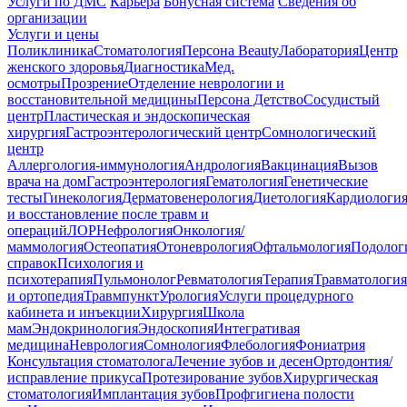
Услуги по ДМС
Карьера
Бонусная система
Сведения об
организации
Услуги и цены
Поликлиника
Стоматология
Персона Beauty
Лаборатория
Центр
женского здоровья
Диагностика
Мед.
осмотры
Прозрение
Отделение неврологии и
восстановительной медицины
Персона Детство
Сосудистый
центр
Пластическая и эндоскопическая
хирургия
Гастроэнтерологический центр
Сомнологический
центр
Аллергология-иммунология
Андрология
Вакцинация
Вызов
врача на дом
Гастроэнтерология
Гематология
Генетические
тесты
Гинекология
Дерматовенерология
Диетология
Кардиологи
и восстановление после травм и
операций
ЛОР
Нефрология
Онкология/
маммология
Остеопатия
Отоневрология
Офтальмология
Подолог
справок
Психология и
психотерапия
Пульмонолог
Ревматология
Терапия
Травматология
и ортопедия
Травмпункт
Урология
Услуги процедурного
кабинета и инъекции
Хирургия
Школа
мам
Эндокринология
Эндоскопия
Интегративая
медицина
Неврология
Сомнология
Флебология
Фониатрия
Консультация стоматолога
Лечение зубов и десен
Ортодонтия/
исправление прикуса
Протезирование зубов
Хирургическая
стоматология
Имплантация зубов
Профгигиена полости