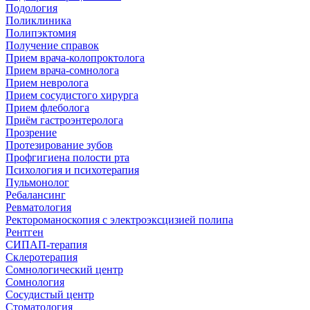
Подология
Поликлиника
Полипэктомия
Получение справок
Прием врача-колопроктолога
Прием врача-сомнолога
Прием невролога
Прием сосудистого хирурга
Прием флеболога
Приём гастроэнтеролога
Прозрение
Протезирование зубов
Профгигиена полости рта
Психология и психотерапия
Пульмонолог
Ребалансинг
Ревматология
Ректороманоскопия с электроэксцизией полипа
Рентген
СИПАП-терапия
Склеротерапия
Сомнологический центр
Сомнология
Сосудистый центр
Стоматология