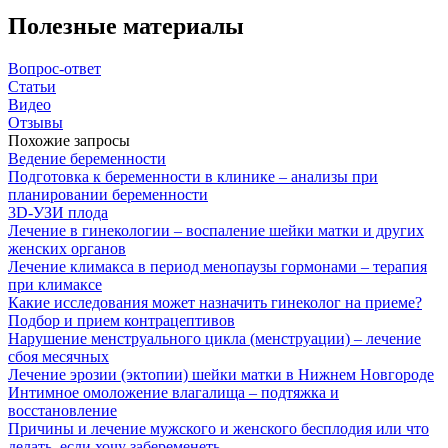
Полезные материалы
Вопрос-ответ
Статьи
Видео
Отзывы
Похожие запросы
Ведение беременности
Подготовка к беременности в клинике – анализы при
планировании беременности
3D-УЗИ плода
Лечение в гинекологии – воспаление шейки матки и других
женских органов
Лечение климакса в период менопаузы гормонами – терапия
при климаксе
Какие исследования может назначить гинеколог на приеме?
Подбор и прием контрацептивов
Нарушение менструального цикла (менструации) – лечение
сбоя месячных
Лечение эрозии (эктопии) шейки матки в Нижнем Новгороде
Интимное омоложение влагалища – подтяжка и
восстановление
Причины и лечение мужского и женского бесплодия или что
делать, если хочу забеременеть