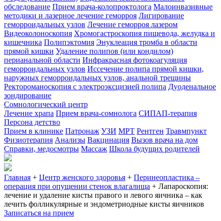
обследование
Прием врача-колопроктолога
Малоинвазивные
методики и лазерное лечение геморроя
Лигирование
геморроидальных узлов
Лечение геморроя лазером
Видеоколоноскопия
Хромогастроскопия пищевода, желудка и
кишечника
Полипэктомия
Энуклеация тромба в области
прямой кишки
Удаление полипов (или кондилом)
перианальной области
Инфракрасная фотокоагуляция
геморроидальных узлов
Иссечение полипа прямой кишки,
наружных геморроидальных узлов, анальной трещины
Ректороманоскопия с электроэксцизией полипа
Дуоденальное
зондирование
Сомнологический центр
Лечение храпа
Прием врача-сомнолога
СИПАП-терапия
Персона детство
Прием в клинике
Патронаж
УЗИ
МРТ
Рентген
Травмпункт
Физиотерапия
Анализы
Вакцинация
Вызов врача на дом
Справки, медосмотры
Массаж
Школа будущих родителей
Главная
+
Центр женского здоровья
+
Перинеопластика –
операция при опущении стенок влагалища
+
Лапароскопия:
лечение и удаление кисты правого и левого яичника – как
лечить фолликулярные и эндометриодные кисты яичников
Записаться на прием