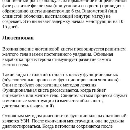
собственный рост фолликула. Заторможенное в определенной
фазе развитие фолликула (при условии его роста) приводит к
образованию кисты диаметром до 6 см. Эндометрий (вид
слизистой оболочки, выстилающей изнутри матку) не
созревает. Это вызывает задержку начала менструаций на 10-
15 дней.
Лютеиновая
Возникновение лютеиновой кисты провоцируется развитием
желтого тела взамен постепенного увядания. Обильная
выработка прогестерона стимулирует развитие самого
желтого тела.
Такие виды патологий относят к классу функциональных
(обусловленные процессом функционирования яичников).
Они не требуют оперативных методов лечения.
Функциональная киста рассасывается, когда гибнет
яйцеклетка или желтое тело. Свидетельством процесса служат
измененные менструации (изменяется обильность,
длительность выделений).
Основным методом диагностики функциональных патологий
является УЗИ. После окончания менструации, она не должна
диагностироваться. Когда патология сохраняется после