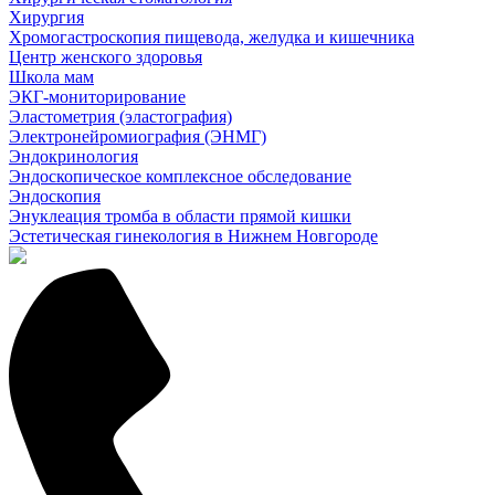
Хирургия
Хромогастроскопия пищевода, желудка и кишечника
Центр женского здоровья
Школа мам
ЭКГ-мониторирование
Эластометрия (эластография)
Электронейромиография (ЭНМГ)
Эндокринология
Эндоскопическое комплексное обследование
Эндоскопия
Энуклеация тромба в области прямой кишки
Эстетическая гинекология в Нижнем Новгороде