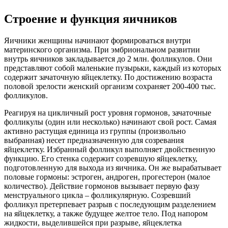
Строение и функция яичников
Яичники женщины начинают формироваться внутри
материнского организма. При эмбриональном развитии
внутрь яичников закладывается до 2 млн. фолликулов. Они
представляют собой маленькие пузырьки, каждый из которых
содержит зачаточную яйцеклетку. По достижению возраста
половой зрелости женский организм сохраняет 200-400 тыс.
фолликулов.
Реагируя на цикличный рост уровня гормонов, зачаточные
фолликулы (один или несколько) начинают свой рост. Самая
активно растущая единица из группы (произвольно
выбранная) несет предназначенную для созревания
яйцеклетку. Избранный фолликул выполняет двойственную
функцию. Его стенка содержит созревшую яйцеклетку,
подготовленную для выхода из яичника. Он же вырабатывает
половые гормоны: эстроген, андроген, прогестерон (малое
количество). Действие гормонов вызывает первую фазу
менструального цикла – фолликулярную. Созревший
фолликул претерпевает разрыв с последующим разделением
на яйцеклетку, а также будущее желтое тело. Под напором
жидкости, выделившейся при разрыве, яйцеклетка