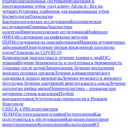
рта
Имплантационные системы
Имплантация и
протезирование зубов «под ключ» All-on-4 / Все на
четырех
Установка элайнеров для выравнивания зубов
Косметология
Трихология
Бактериологические исследования
Биохимические
исследования
Гормоны
Диагностика
аллергии
Иммунологические исследования
Инфекции
(ИФА)
Исследование на инфекции методом
ПЦР
Исследования на онкозаболевания
Маркеры аутоимунных
заболеваний
Определение рисков врожденной патологии
плода
*Анализы на COVID-19
Комплексная диагностика и лечение тазового дна
БОС-
терапия
Ведение беременности и подготовка к беременности
Здоровье после родов
Лапароскопия
Лечение воспаления
женских половых органов
Лечение климактерического
синдрома в период менопаузы
Лечение мужского и женского
бесплодия
Лечение нарушений менструального цикла
Лечение
патологии шейки матки
Перинеопластика – операция при
опущении стенок влагалища
Подбор
контрацептивов
Эстетическая гинекология в Нижнем
Новгороде
CHECK-UP
Велоэргометрия
(ВЭМ)
Гистеросальпингография
Гистероскопия
Как
подготовиться к обследованиям
Кардиореспираторное
мониторирование
Колоноскопия
Кольпоскопия
КТ