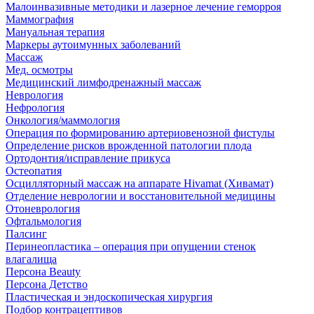
Малоинвазивные методики и лазерное лечение геморроя
Маммография
Мануальная терапия
Маркеры аутоимунных заболеваний
Массаж
Мед. осмотры
Медицинский лимфодренажный массаж
Неврология
Нефрология
Онкология/маммология
Операция по формированию артериовенозной фистулы
Определение рисков врожденной патологии плода
Ортодонтия/исправление прикуса
Остеопатия
Осцилляторный массаж на аппарате Hivamat (Хивамат)
Отделение неврологии и восстановительной медицины
Отоневрология
Офтальмология
Палсинг
Перинеопластика – операция при опущении стенок
влагалища
Персона Beauty
Персона Детство
Пластическая и эндоскопическая хирургия
Подбор контрацептивов