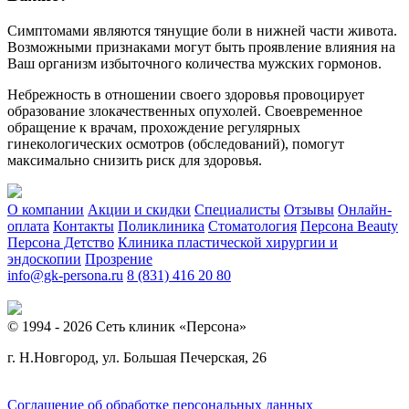
Симптомами являются тянущие боли в нижней части живота.
Возможными признаками могут быть проявление влияния на
Ваш организм избыточного количества мужских гормонов.
Небрежность в отношении своего здоровья провоцирует
образование злокачественных опухолей. Своевременное
обращение к врачам, прохождение регулярных
гинекологических осмотров (обследований), помогут
максимально снизить риск для здоровья.
О компании
Акции и скидки
Специалисты
Отзывы
Онлайн-
оплата
Контакты
Поликлиника
Стоматология
Персона Beauty
Персона Детство
Клиника пластической хирургии и
эндоскопии
Прозрение
info@gk-persona.ru
8 (831) 416 20 80
© 1994 - 2026 Сеть клиник «Персона»
г. Н.Новгород, ул. Большая Печерская, 26
Соглашение об обработке персональных данных