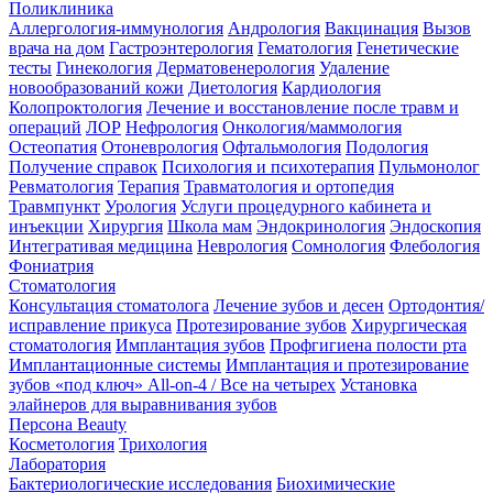
Поликлиника
Аллергология-иммунология
Андрология
Вакцинация
Вызов
врача на дом
Гастроэнтерология
Гематология
Генетические
тесты
Гинекология
Дерматовенерология
Удаление
новообразований кожи
Диетология
Кардиология
Колопроктология
Лечение и восстановление после травм и
операций
ЛОР
Нефрология
Онкология/маммология
Остеопатия
Отоневрология
Офтальмология
Подология
Получение справок
Психология и психотерапия
Пульмонолог
Ревматология
Терапия
Травматология и ортопедия
Травмпункт
Урология
Услуги процедурного кабинета и
инъекции
Хирургия
Школа мам
Эндокринология
Эндоскопия
Интегративая медицина
Неврология
Сомнология
Флебология
Фониатрия
Стоматология
Консультация стоматолога
Лечение зубов и десен
Ортодонтия/
исправление прикуса
Протезирование зубов
Хирургическая
стоматология
Имплантация зубов
Профгигиена полости рта
Имплантационные системы
Имплантация и протезирование
зубов «под ключ» All-on-4 / Все на четырех
Установка
элайнеров для выравнивания зубов
Персона Beauty
Косметология
Трихология
Лаборатория
Бактериологические исследования
Биохимические