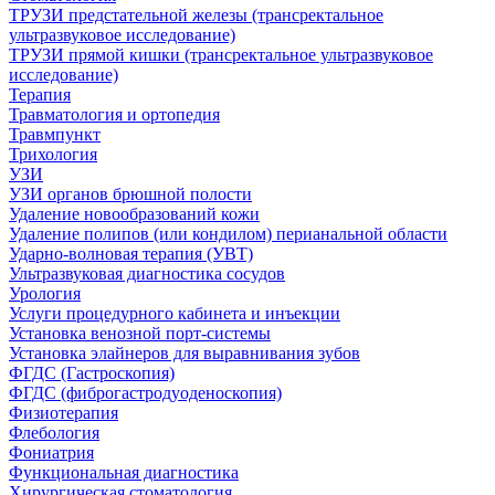
ТРУЗИ предстательной железы (трансректальное
ультразвуковое исследование)
ТРУЗИ прямой кишки (трансректальное ультразвуковое
исследование)
Терапия
Травматология и ортопедия
Травмпункт
Трихология
УЗИ
УЗИ органов брюшной полости
Удаление новообразований кожи
Удаление полипов (или кондилом) перианальной области
Ударно-волновая терапия (УВТ)
Ультразвуковая диагностика сосудов
Урология
Услуги процедурного кабинета и инъекции
Установка венозной порт-системы
Установка элайнеров для выравнивания зубов
ФГДС (Гастроскопия)
ФГДС (фиброгастродуоденоскопия)
Физиотерапия
Флебология
Фониатрия
Функциональная диагностика
Хирургическая стоматология