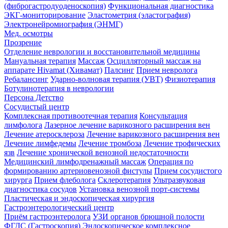
(фиброгастродуоденоскопия)
Функциональная диагностика
ЭКГ-мониторирование
Эластометрия (эластография)
Электронейромиография (ЭНМГ)
Мед. осмотры
Прозрение
Отделение неврологии и восстановительной медицины
Мануальная терапия
Массаж
Осцилляторный массаж на
аппарате Hivamat (Хивамат)
Палсинг
Прием невролога
Ребалансинг
Ударно-волновая терапия (УВТ)
Физиотерапия
Ботулинотерапия в неврологии
Персона Детство
Сосудистый центр
Комплексная противоотечная терапия
Консультация
лимфолога
Лазерное лечение варикозного расширения вен
Лечение атеросклероза
Лечение варикозного расширения вен
Лечение лимфедемы
Лечение тромбоза
Лечение трофических
язв
Лечение хронической венозной недостаточности
Медицинский лимфодренажный массаж
Операция по
формированию артериовенозной фистулы
Прием сосудистого
хирурга
Прием флеболога
Склеротерапия
Ультразвуковая
диагностика сосудов
Установка венозной порт-системы
Пластическая и эндоскопическая хирургия
Гастроэнтерологический центр
Приём гастроэнтеролога
УЗИ органов брюшной полости
ФГДС (Гастроскопия)
Эндоскопическое комплексное