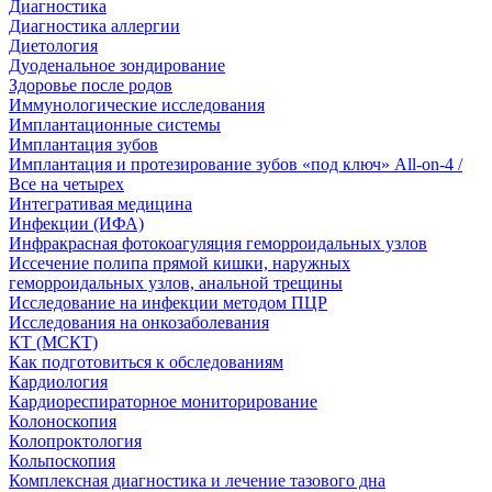
Диагностика
Диагностика аллергии
Диетология
Дуоденальное зондирование
Здоровье после родов
Иммунологические исследования
Имплантационные системы
Имплантация зубов
Имплантация и протезирование зубов «под ключ» All-on-4 /
Все на четырех
Интегративая медицина
Инфекции (ИФА)
Инфракрасная фотокоагуляция геморроидальных узлов
Иссечение полипа прямой кишки, наружных
геморроидальных узлов, анальной трещины
Исследование на инфекции методом ПЦР
Исследования на онкозаболевания
КТ (МСКТ)
Как подготовиться к обследованиям
Кардиология
Кардиореспираторное мониторирование
Колоноскопия
Колопроктология
Кольпоскопия
Комплексная диагностика и лечение тазового дна