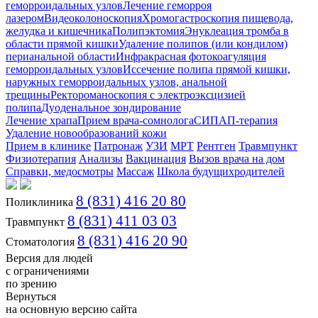
геморроидальных узлов
Лечение геморроя
лазером
Видеоколоноскопия
Хромогастроскопия пищевода,
желудка и кишечника
Полипэктомия
Энуклеация тромба в
области прямой кишки
Удаление полипов (или кондилом)
перианальной области
Инфракрасная фотокоагуляция
геморроидальных узлов
Иссечение полипа прямой кишки,
наружных геморроидальных узлов, анальной
трещины
Ректороманоскопия с электроэксцизией
полипа
Дуоденальное зондирование
Лечение храпа
Прием врача-сомнолога
СИПАП-терапия
Удаление новообразований кожи
Прием в клинике
Патронаж
УЗИ
МРТ
Рентген
Травмпункт
Физиотерапия
Анализы
Вакцинация
Вызов врача на дом
Справки, медосмотры
Массаж
Школа будущихродителей
8 (831) 416 20 80
Поликлиника
8 (831) 411 03 03
Травмпункт
8 (831) 416 20 90
Стоматология
Версия для людей
с ограничениями
по зрению
Вернуться
на основную версию сайта