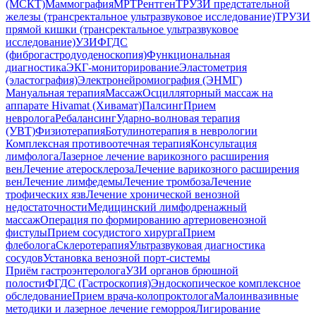
(МСКТ)
Маммография
МРТ
Рентген
ТРУЗИ предстательной
железы (трансректальное ультразвуковое исследование)
ТРУЗИ
прямой кишки (трансректальное ультразвуковое
исследование)
УЗИ
ФГДС
(фиброгастродуоденоскопия)
Функциональная
диагностика
ЭКГ-мониторирование
Эластометрия
(эластография)
Электронейромиография (ЭНМГ)
Мануальная терапия
Массаж
Осцилляторный массаж на
аппарате Hivamat (Хивамат)
Палсинг
Прием
невролога
Ребалансинг
Ударно-волновая терапия
(УВТ)
Физиотерапия
Ботулинотерапия в неврологии
Комплексная противоотечная терапия
Консультация
лимфолога
Лазерное лечение варикозного расширения
вен
Лечение атеросклероза
Лечение варикозного расширения
вен
Лечение лимфедемы
Лечение тромбоза
Лечение
трофических язв
Лечение хронической венозной
недостаточности
Медицинский лимфодренажный
массаж
Операция по формированию артериовенозной
фистулы
Прием сосудистого хирурга
Прием
флеболога
Склеротерапия
Ультразвуковая диагностика
сосудов
Установка венозной порт-системы
Приём гастроэнтеролога
УЗИ органов брюшной
полости
ФГДС (Гастроскопия)
Эндоскопическое комплексное
обследование
Прием врача-колопроктолога
Малоинвазивные
методики и лазерное лечение геморроя
Лигирование