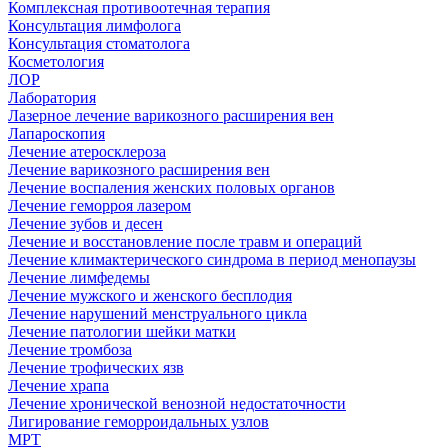
Комплексная противоотечная терапия
Консультация лимфолога
Консультация стоматолога
Косметология
ЛОР
Лаборатория
Лазерное лечение варикозного расширения вен
Лапароскопия
Лечение атеросклероза
Лечение варикозного расширения вен
Лечение воспаления женских половых органов
Лечение геморроя лазером
Лечение зубов и десен
Лечение и восстановление после травм и операций
Лечение климактерического синдрома в период менопаузы
Лечение лимфедемы
Лечение мужского и женского бесплодия
Лечение нарушений менструального цикла
Лечение патологии шейки матки
Лечение тромбоза
Лечение трофических язв
Лечение храпа
Лечение хронической венозной недостаточности
Лигирование геморроидальных узлов
МРТ