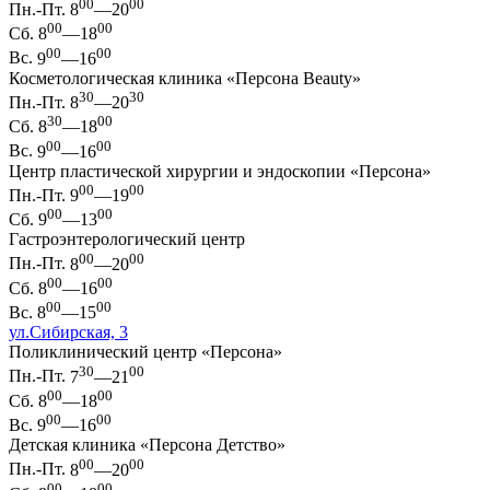
00
00
Пн.-Пт.
8
—20
00
00
Сб.
8
—18
00
00
Вс.
9
—16
Косметологическая клиника «Персона Beauty»
30
30
Пн.-Пт.
8
—20
30
00
Сб.
8
—18
00
00
Вс.
9
—16
Центр пластической хирургии и эндоскопии «Персона»
00
00
Пн.-Пт.
9
—19
00
00
Сб.
9
—13
Гастроэнтерологический центр
00
00
Пн.-Пт.
8
—20
00
00
Сб.
8
—16
00
00
Вс.
8
—15
ул.Сибирская, 3
Поликлинический центр «Персона»
30
00
Пн.-Пт.
7
—21
00
00
Сб.
8
—18
00
00
Вс.
9
—16
Детская клиника «Персона Детство»
00
00
Пн.-Пт.
8
—20
00
00