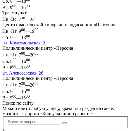
Сб.
8
—18
00
00
Вс.
9
—16
Травмпункт
30
00
Пн.-Вс.
7
—22
Центр пластической хирургии и эндоскопии «Персона»
00
00
Пн.-Пт.
9
—19
00
00
Сб.
9
—13
пл. Комсомольская, 2
Поликлинический центр «Персона»
00
00
Пн.-Пт.
7
—20
00
00
Сб.
8
—16
00
00
Вс.
8
—15
ул. Алексеевская, 26
Поликлинический центр «Персона»
30
00
Пн.-Пт.
7
—20
00
00
Сб.
9
—15
00
00
Вс.
9
—15
Поиск по сайту
Можно найти любую услугу, врача или раздел на сайте.
Начните с запроса «
Консультация терапевта
»
*