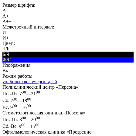
Размер шрифта:
A
A+
A++
Межстрочный интервал:
И
И+
Цвет :
Ч/Б
Б/Ч
Ж/С
Изображения:
Вкл
Режим работы
ул. Большая Печерская, 26
Поликлинический центр «Персона»
30
00
Пн.-Пт.
7
—21
30
00
Сб.
7
—18
00
00
Вс.
9
—16
Стоматологическая клиника «Персона»
00
00
Пн.-Пт.
8
—20
00
00
Сб.-Вс.
9
—15
Офтальмологическая клиника «Прозрение»