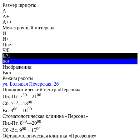
Размер шрифта:
A
A+
A++
Межстрочный интервал:
И
И+
Цвет :
Ч/Б
Б/Ч
Ж/С
Изображения:
Вкл
Режим работы
ул. Большая Печерская, 26
Поликлинический центр «Персона»
30
00
Пн.-Пт.
7
—21
30
00
Сб.
7
—18
00
00
Вс.
9
—16
Стоматологическая клиника «Персона»
00
00
Пн.-Пт.
8
—20
00
00
Сб.-Вс.
9
—15
Офтальмологическая клиника «Прозрение»