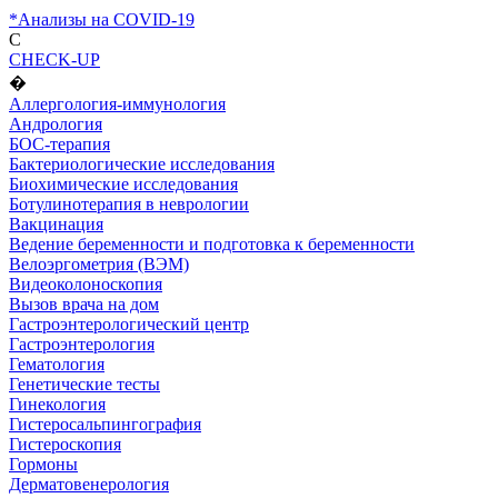
*Анализы на COVID-19
C
CHECK-UP
�
Аллергология-иммунология
Андрология
БОС-терапия
Бактериологические исследования
Биохимические исследования
Ботулинотерапия в неврологии
Вакцинация
Ведение беременности и подготовка к беременности
Велоэргометрия (ВЭМ)
Видеоколоноскопия
Вызов врача на дом
Гастроэнтерологический центр
Гастроэнтерология
Гематология
Генетические тесты
Гинекология
Гистеросальпингография
Гистероскопия
Гормоны
Дерматовенерология