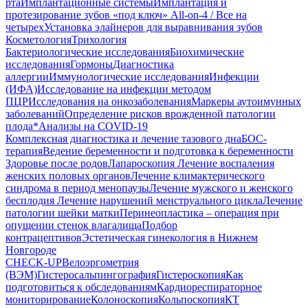
рта
Имплантационные системы
Имплантация и
протезирование зубов «под ключ» All-on-4 / Все на
четырех
Установка элайнеров для выравнивания зубов
Косметология
Трихология
Бактериологические исследования
Биохимические
исследования
Гормоны
Диагностика
аллергии
Иммунологические исследования
Инфекции
(ИФА)
Исследование на инфекции методом
ПЦР
Исследования на онкозаболевания
Маркеры аутоимунных
заболеваний
Определение рисков врожденной патологии
плода
*Анализы на COVID-19
Комплексная диагностика и лечение тазового дна
БОС-
терапия
Ведение беременности и подготовка к беременности
Здоровье после родов
Лапароскопия
Лечение воспаления
женских половых органов
Лечение климактерического
синдрома в период менопаузы
Лечение мужского и женского
бесплодия
Лечение нарушений менструального цикла
Лечение
патологии шейки матки
Перинеопластика – операция при
опущении стенок влагалища
Подбор
контрацептивов
Эстетическая гинекология в Нижнем
Новгороде
CHECK-UP
Велоэргометрия
(ВЭМ)
Гистеросальпингография
Гистероскопия
Как
подготовиться к обследованиям
Кардиореспираторное
мониторирование
Колоноскопия
Кольпоскопия
КТ