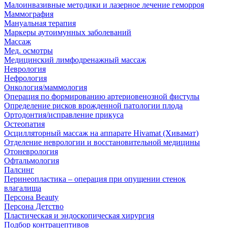
Малоинвазивные методики и лазерное лечение геморроя
Маммография
Мануальная терапия
Маркеры аутоимунных заболеваний
Массаж
Мед. осмотры
Медицинский лимфодренажный массаж
Неврология
Нефрология
Онкология/маммология
Операция по формированию артериовенозной фистулы
Определение рисков врожденной патологии плода
Ортодонтия/исправление прикуса
Остеопатия
Осцилляторный массаж на аппарате Hivamat (Хивамат)
Отделение неврологии и восстановительной медицины
Отоневрология
Офтальмология
Палсинг
Перинеопластика – операция при опущении стенок
влагалища
Персона Beauty
Персона Детство
Пластическая и эндоскопическая хирургия
Подбор контрацептивов