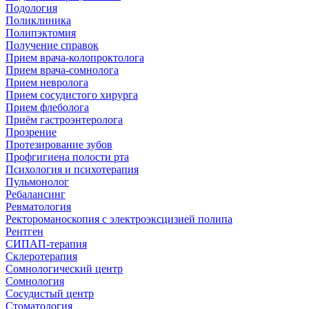
Подология
Поликлиника
Полипэктомия
Получение справок
Прием врача-колопроктолога
Прием врача-сомнолога
Прием невролога
Прием сосудистого хирурга
Прием флеболога
Приём гастроэнтеролога
Прозрение
Протезирование зубов
Профгигиена полости рта
Психология и психотерапия
Пульмонолог
Ребалансинг
Ревматология
Ректороманоскопия с электроэксцизией полипа
Рентген
СИПАП-терапия
Склеротерапия
Сомнологический центр
Сомнология
Сосудистый центр
Стоматология