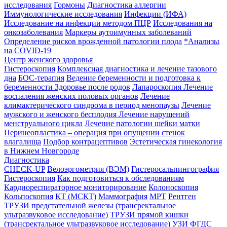
исследования
Гормоны
Диагностика аллергии
Иммунологические исследования
Инфекции (ИФА)
Исследование на инфекции методом ПЦР
Исследования на
онкозаболевания
Маркеры аутоимунных заболеваний
Определение рисков врожденной патологии плода
*Анализы
на COVID-19
Центр женского здоровья
Гистероскопия
Комплексная диагностика и лечение тазового
дна
БОС-терапия
Ведение беременности и подготовка к
беременности
Здоровье после родов
Лапароскопия
Лечение
воспаления женских половых органов
Лечение
климактерического синдрома в период менопаузы
Лечение
мужского и женского бесплодия
Лечение нарушений
менструального цикла
Лечение патологии шейки матки
Перинеопластика – операция при опущении стенок
влагалища
Подбор контрацептивов
Эстетическая гинекология
в Нижнем Новгороде
Диагностика
CHECK-UP
Велоэргометрия (ВЭМ)
Гистеросальпингография
Гистероскопия
Как подготовиться к обследованиям
Кардиореспираторное мониторирование
Колоноскопия
Кольпоскопия
КТ (МСКТ)
Маммография
МРТ
Рентген
ТРУЗИ предстательной железы (трансректальное
ультразвуковое исследование)
ТРУЗИ прямой кишки
(трансректальное ультразвуковое исследование)
УЗИ
ФГДС