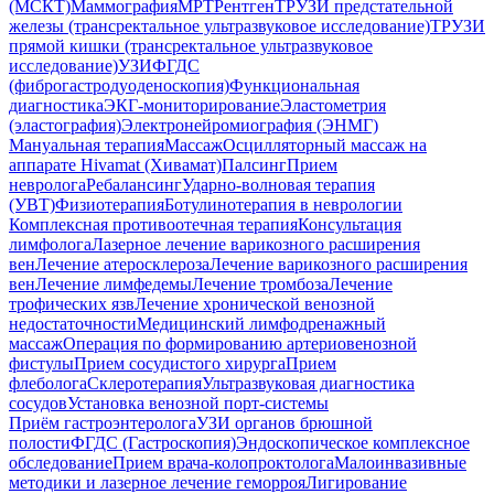
(МСКТ)
Маммография
МРТ
Рентген
ТРУЗИ предстательной
железы (трансректальное ультразвуковое исследование)
ТРУЗИ
прямой кишки (трансректальное ультразвуковое
исследование)
УЗИ
ФГДС
(фиброгастродуоденоскопия)
Функциональная
диагностика
ЭКГ-мониторирование
Эластометрия
(эластография)
Электронейромиография (ЭНМГ)
Мануальная терапия
Массаж
Осцилляторный массаж на
аппарате Hivamat (Хивамат)
Палсинг
Прием
невролога
Ребалансинг
Ударно-волновая терапия
(УВТ)
Физиотерапия
Ботулинотерапия в неврологии
Комплексная противоотечная терапия
Консультация
лимфолога
Лазерное лечение варикозного расширения
вен
Лечение атеросклероза
Лечение варикозного расширения
вен
Лечение лимфедемы
Лечение тромбоза
Лечение
трофических язв
Лечение хронической венозной
недостаточности
Медицинский лимфодренажный
массаж
Операция по формированию артериовенозной
фистулы
Прием сосудистого хирурга
Прием
флеболога
Склеротерапия
Ультразвуковая диагностика
сосудов
Установка венозной порт-системы
Приём гастроэнтеролога
УЗИ органов брюшной
полости
ФГДС (Гастроскопия)
Эндоскопическое комплексное
обследование
Прием врача-колопроктолога
Малоинвазивные
методики и лазерное лечение геморроя
Лигирование