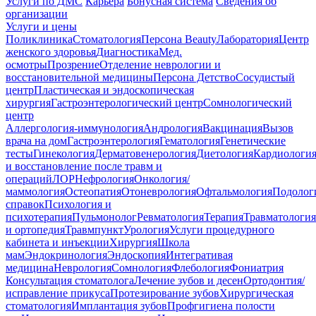
Услуги по ДМС
Карьера
Бонусная система
Сведения об
организации
Услуги и цены
Поликлиника
Стоматология
Персона Beauty
Лаборатория
Центр
женского здоровья
Диагностика
Мед.
осмотры
Прозрение
Отделение неврологии и
восстановительной медицины
Персона Детство
Сосудистый
центр
Пластическая и эндоскопическая
хирургия
Гастроэнтерологический центр
Сомнологический
центр
Аллергология-иммунология
Андрология
Вакцинация
Вызов
врача на дом
Гастроэнтерология
Гематология
Генетические
тесты
Гинекология
Дерматовенерология
Диетология
Кардиологи
и восстановление после травм и
операций
ЛОР
Нефрология
Онкология/
маммология
Остеопатия
Отоневрология
Офтальмология
Подолог
справок
Психология и
психотерапия
Пульмонолог
Ревматология
Терапия
Травматология
и ортопедия
Травмпункт
Урология
Услуги процедурного
кабинета и инъекции
Хирургия
Школа
мам
Эндокринология
Эндоскопия
Интегративая
медицина
Неврология
Сомнология
Флебология
Фониатрия
Консультация стоматолога
Лечение зубов и десен
Ортодонтия/
исправление прикуса
Протезирование зубов
Хирургическая
стоматология
Имплантация зубов
Профгигиена полости