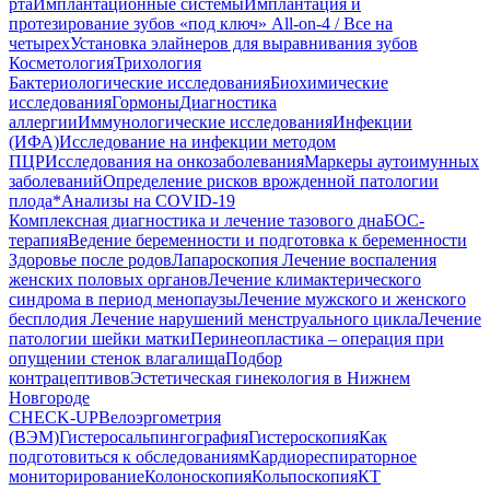
рта
Имплантационные системы
Имплантация и
протезирование зубов «под ключ» All-on-4 / Все на
четырех
Установка элайнеров для выравнивания зубов
Косметология
Трихология
Бактериологические исследования
Биохимические
исследования
Гормоны
Диагностика
аллергии
Иммунологические исследования
Инфекции
(ИФА)
Исследование на инфекции методом
ПЦР
Исследования на онкозаболевания
Маркеры аутоимунных
заболеваний
Определение рисков врожденной патологии
плода
*Анализы на COVID-19
Комплексная диагностика и лечение тазового дна
БОС-
терапия
Ведение беременности и подготовка к беременности
Здоровье после родов
Лапароскопия
Лечение воспаления
женских половых органов
Лечение климактерического
синдрома в период менопаузы
Лечение мужского и женского
бесплодия
Лечение нарушений менструального цикла
Лечение
патологии шейки матки
Перинеопластика – операция при
опущении стенок влагалища
Подбор
контрацептивов
Эстетическая гинекология в Нижнем
Новгороде
CHECK-UP
Велоэргометрия
(ВЭМ)
Гистеросальпингография
Гистероскопия
Как
подготовиться к обследованиям
Кардиореспираторное
мониторирование
Колоноскопия
Кольпоскопия
КТ