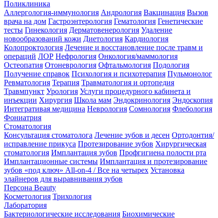
Поликлиника
Аллергология-иммунология
Андрология
Вакцинация
Вызов
врача на дом
Гастроэнтерология
Гематология
Генетические
тесты
Гинекология
Дерматовенерология
Удаление
новообразований кожи
Диетология
Кардиология
Колопроктология
Лечение и восстановление после травм и
операций
ЛОР
Нефрология
Онкология/маммология
Остеопатия
Отоневрология
Офтальмология
Подология
Получение справок
Психология и психотерапия
Пульмонолог
Ревматология
Терапия
Травматология и ортопедия
Травмпункт
Урология
Услуги процедурного кабинета и
инъекции
Хирургия
Школа мам
Эндокринология
Эндоскопия
Интегративая медицина
Неврология
Сомнология
Флебология
Фониатрия
Стоматология
Консультация стоматолога
Лечение зубов и десен
Ортодонтия/
исправление прикуса
Протезирование зубов
Хирургическая
стоматология
Имплантация зубов
Профгигиена полости рта
Имплантационные системы
Имплантация и протезирование
зубов «под ключ» All-on-4 / Все на четырех
Установка
элайнеров для выравнивания зубов
Персона Beauty
Косметология
Трихология
Лаборатория
Бактериологические исследования
Биохимические