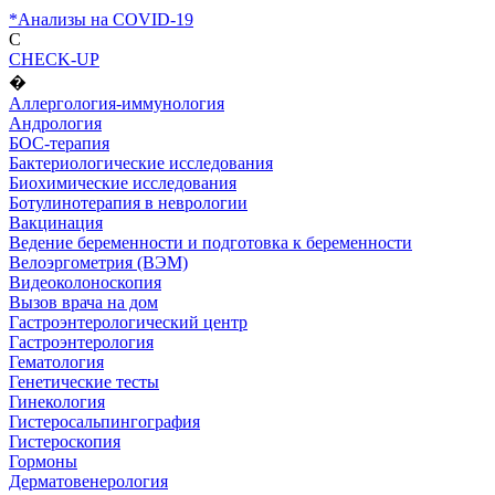
*Анализы на COVID-19
C
CHECK-UP
�
Аллергология-иммунология
Андрология
БОС-терапия
Бактериологические исследования
Биохимические исследования
Ботулинотерапия в неврологии
Вакцинация
Ведение беременности и подготовка к беременности
Велоэргометрия (ВЭМ)
Видеоколоноскопия
Вызов врача на дом
Гастроэнтерологический центр
Гастроэнтерология
Гематология
Генетические тесты
Гинекология
Гистеросальпингография
Гистероскопия
Гормоны
Дерматовенерология