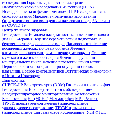
исследования
Гормоны
Диагностика аллергии
Иммунологические исследования
Инфекции (ИФА)
Исследование на инфекции методом ПЦР
Исследования на
онкозаболевания
Маркеры аутоимунных заболеваний
Определение рисков врожденной патологии плода
*Анализы
на COVID-19
Центр женского здоровья
Гистероскопия
Комплексная диагностика и лечение тазового
дна
БОС-терапия
Ведение беременности и подготовка к
беременности
Здоровье после родов
Лапароскопия
Лечение
воспаления женских половых органов
Лечение
климактерического синдрома в период менопаузы
Лечение
мужского и женского бесплодия
Лечение нарушений
менструального цикла
Лечение патологии шейки матки
Перинеопластика – операция при опущении стенок
влагалища
Подбор контрацептивов
Эстетическая гинекология
в Нижнем Новгороде
Диагностика
CHECK-UP
Велоэргометрия (ВЭМ)
Гистеросальпингография
Гистероскопия
Как подготовиться к обследованиям
Кардиореспираторное мониторирование
Колоноскопия
Кольпоскопия
КТ (МСКТ)
Маммография
МРТ
Рентген
ТРУЗИ предстательной железы (трансректальное
ультразвуковое исследование)
ТРУЗИ прямой кишки
(трансректальное ультразвуковое исследование)
УЗИ
ФГДС