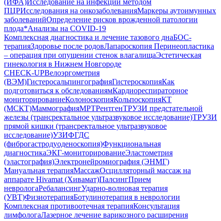
(ИФА)
Исследование на инфекции методом
ПЦР
Исследования на онкозаболевания
Маркеры аутоимунных
заболеваний
Определение рисков врожденной патологии
плода
*Анализы на COVID-19
Комплексная диагностика и лечение тазового дна
БОС-
терапия
Здоровье после родов
Лапароскопия
Перинеопластика
– операция при опущении стенок влагалища
Эстетическая
гинекология в Нижнем Новгороде
CHECK-UP
Велоэргометрия
(ВЭМ)
Гистеросальпингография
Гистероскопия
Как
подготовиться к обследованиям
Кардиореспираторное
мониторирование
Колоноскопия
Кольпоскопия
КТ
(МСКТ)
Маммография
МРТ
Рентген
ТРУЗИ предстательной
железы (трансректальное ультразвуковое исследование)
ТРУЗИ
прямой кишки (трансректальное ультразвуковое
исследование)
УЗИ
ФГДС
(фиброгастродуоденоскопия)
Функциональная
диагностика
ЭКГ-мониторирование
Эластометрия
(эластография)
Электронейромиография (ЭНМГ)
Мануальная терапия
Массаж
Осцилляторный массаж на
аппарате Hivamat (Хивамат)
Палсинг
Прием
невролога
Ребалансинг
Ударно-волновая терапия
(УВТ)
Физиотерапия
Ботулинотерапия в неврологии
Комплексная противоотечная терапия
Консультация
лимфолога
Лазерное лечение варикозного расширения