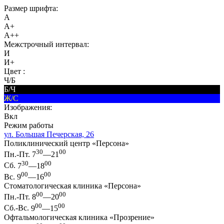
Размер шрифта:
A
A+
A++
Межстрочный интервал:
И
И+
Цвет :
Ч/Б
Б/Ч
Ж/С
Изображения:
Вкл
Режим работы
ул. Большая Печерская, 26
Поликлинический центр «Персона»
30
00
Пн.-Пт.
7
—21
30
00
Сб.
7
—18
00
00
Вс.
9
—16
Стоматологическая клиника «Персона»
00
00
Пн.-Пт.
8
—20
00
00
Сб.-Вс.
9
—15
Офтальмологическая клиника «Прозрение»