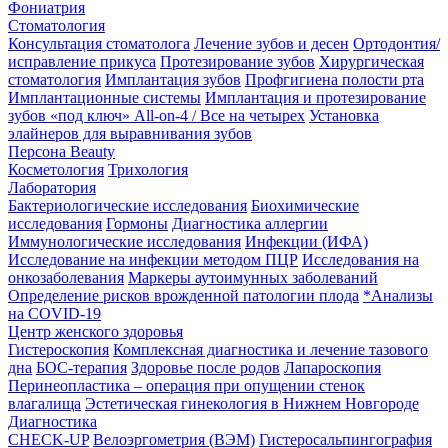
Фониатрия
Стоматология
Консультация стоматолога
Лечение зубов и десен
Ортодонтия/
исправление прикуса
Протезирование зубов
Хирургическая
стоматология
Имплантация зубов
Профгигиена полости рта
Имплантационные системы
Имплантация и протезирование
зубов «под ключ» All-on-4 / Все на четырех
Установка
элайнеров для выравнивания зубов
Персона Beauty
Косметология
Трихология
Лаборатория
Бактериологические исследования
Биохимические
исследования
Гормоны
Диагностика аллергии
Иммунологические исследования
Инфекции (ИФА)
Исследование на инфекции методом ПЦР
Исследования на
онкозаболевания
Маркеры аутоимунных заболеваний
Определение рисков врожденной патологии плода
*Анализы
на COVID-19
Центр женского здоровья
Гистероскопия
Комплексная диагностика и лечение тазового
дна
БОС-терапия
Здоровье после родов
Лапароскопия
Перинеопластика – операция при опущении стенок
влагалища
Эстетическая гинекология в Нижнем Новгороде
Диагностика
CHECK-UP
Велоэргометрия (ВЭМ)
Гистеросальпингография