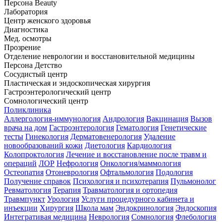
Персона Beauty
Лаборатория
Центр женского здоровья
Диагностика
Мед. осмотры
Прозрение
Отделение неврологии и восстановительной медицины
Персона Детство
Сосудистый центр
Пластическая и эндоскопическая хирургия
Гастроэнтерологический центр
Сомнологический центр
Поликлиника
Аллергология-иммунология
Андрология
Вакцинация
Вызов
врача на дом
Гастроэнтерология
Гематология
Генетические
тесты
Гинекология
Дерматовенерология
Удаление
новообразований кожи
Диетология
Кардиология
Колопроктология
Лечение и восстановление после травм и
операций
ЛОР
Нефрология
Онкология/маммология
Остеопатия
Отоневрология
Офтальмология
Подология
Получение справок
Психология и психотерапия
Пульмонолог
Ревматология
Терапия
Травматология и ортопедия
Травмпункт
Урология
Услуги процедурного кабинета и
инъекции
Хирургия
Школа мам
Эндокринология
Эндоскопия
Интегративая медицина
Неврология
Сомнология
Флебология