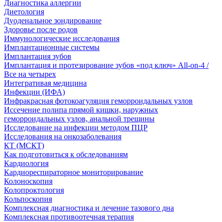
Диагностика аллергии
Диетология
Дуоденальное зондирование
Здоровье после родов
Иммунологические исследования
Имплантационные системы
Имплантация зубов
Имплантация и протезирование зубов «под ключ» All-on-4 /
Все на четырех
Интегративая медицина
Инфекции (ИФА)
Инфракрасная фотокоагуляция геморроидальных узлов
Иссечение полипа прямой кишки, наружных
геморроидальных узлов, анальной трещины
Исследование на инфекции методом ПЦР
Исследования на онкозаболевания
КТ (МСКТ)
Как подготовиться к обследованиям
Кардиология
Кардиореспираторное мониторирование
Колоноскопия
Колопроктология
Кольпоскопия
Комплексная диагностика и лечение тазового дна
Комплексная противоотечная терапия