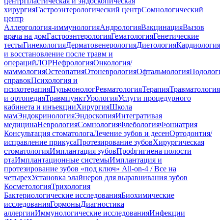
центр
Пластическая и эндоскопическая
хирургия
Гастроэнтерологический центр
Сомнологический
центр
Аллергология-иммунология
Андрология
Вакцинация
Вызов
врача на дом
Гастроэнтерология
Гематология
Генетические
тесты
Гинекология
Дерматовенерология
Диетология
Кардиологи
и восстановление после травм и
операций
ЛОР
Нефрология
Онкология/
маммология
Остеопатия
Отоневрология
Офтальмология
Подолог
справок
Психология и
психотерапия
Пульмонолог
Ревматология
Терапия
Травматология
и ортопедия
Травмпункт
Урология
Услуги процедурного
кабинета и инъекции
Хирургия
Школа
мам
Эндокринология
Эндоскопия
Интегративая
медицина
Неврология
Сомнология
Флебология
Фониатрия
Консультация стоматолога
Лечение зубов и десен
Ортодонтия/
исправление прикуса
Протезирование зубов
Хирургическая
стоматология
Имплантация зубов
Профгигиена полости
рта
Имплантационные системы
Имплантация и
протезирование зубов «под ключ» All-on-4 / Все на
четырех
Установка элайнеров для выравнивания зубов
Косметология
Трихология
Бактериологические исследования
Биохимические
исследования
Гормоны
Диагностика
аллергии
Иммунологические исследования
Инфекции