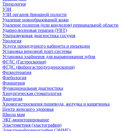
Трихология
УЗИ
УЗИ органов брюшной полости
Удаление новообразований кожи
Удаление полипов (или кондилом) перианальной области
Ударно-волновая терапия (УВТ)
Ультразвуковая диагностика сосудов
Урология
Услуги процедурного кабинета и инъекции
Установка венозной порт-системы
Установка элайнеров для выравнивания зубов
ФГДС (Гастроскопия)
ФГДС (фиброгастродуоденоскопия)
Физиотерапия
Флебология
Фониатрия
Функциональная диагностика
Хирургическая стоматология
Хирургия
Хромогастроскопия пищевода, желудка и кишечника
Центр женского здоровья
Школа мам
ЭКГ-мониторирование
Эластометрия (эластография)
Электронейромиография (ЭНМГ)