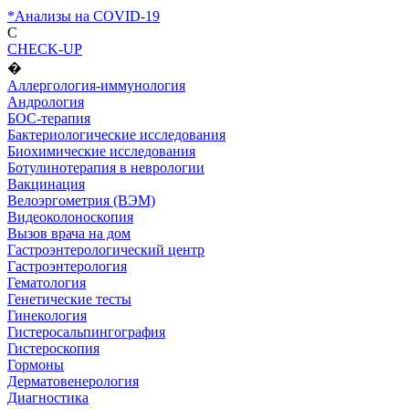
*Анализы на COVID-19
C
CHECK-UP
�
Аллергология-иммунология
Андрология
БОС-терапия
Бактериологические исследования
Биохимические исследования
Ботулинотерапия в неврологии
Вакцинация
Велоэргометрия (ВЭМ)
Видеоколоноскопия
Вызов врача на дом
Гастроэнтерологический центр
Гастроэнтерология
Гематология
Генетические тесты
Гинекология
Гистеросальпингография
Гистероскопия
Гормоны
Дерматовенерология
Диагностика