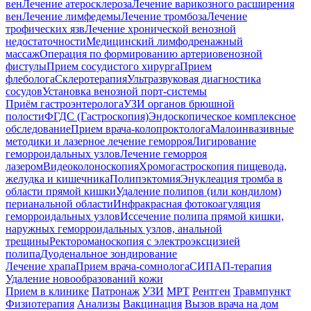
вен
Лечение атеросклероза
Лечение варикозного расширения
вен
Лечение лимфедемы
Лечение тромбоза
Лечение
трофических язв
Лечение хронической венозной
недостаточности
Медицинский лимфодренажный
массаж
Операция по формированию артериовенозной
фистулы
Прием сосудистого хирурга
Прием
флеболога
Склеротерапия
Ультразвуковая диагностика
сосудов
Установка венозной порт-системы
Приём гастроэнтеролога
УЗИ органов брюшной
полости
ФГДС (Гастроскопия)
Эндоскопическое комплексное
обследование
Прием врача-колопроктолога
Малоинвазивные
методики и лазерное лечение геморроя
Лигирование
геморроидальных узлов
Лечение геморроя
лазером
Видеоколоноскопия
Хромогастроскопия пищевода,
желудка и кишечника
Полипэктомия
Энуклеация тромба в
области прямой кишки
Удаление полипов (или кондилом)
перианальной области
Инфракрасная фотокоагуляция
геморроидальных узлов
Иссечение полипа прямой кишки,
наружных геморроидальных узлов, анальной
трещины
Ректороманоскопия с электроэксцизией
полипа
Дуоденальное зондирование
Лечение храпа
Прием врача-сомнолога
СИПАП-терапия
Удаление новообразований кожи
Прием в клинике
Патронаж
УЗИ
МРТ
Рентген
Травмпункт
Физиотерапия
Анализы
Вакцинация
Вызов врача на дом