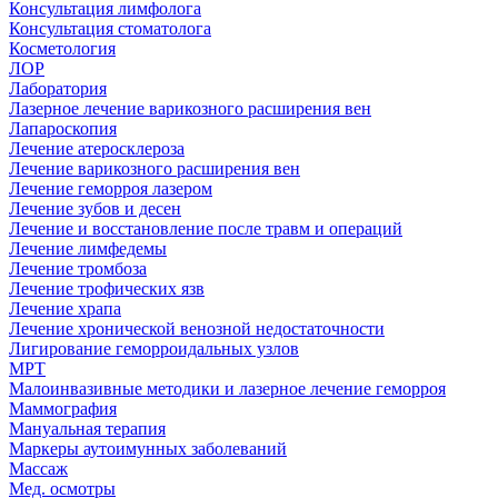
Консультация лимфолога
Консультация стоматолога
Косметология
ЛОР
Лаборатория
Лазерное лечение варикозного расширения вен
Лапароскопия
Лечение атеросклероза
Лечение варикозного расширения вен
Лечение геморроя лазером
Лечение зубов и десен
Лечение и восстановление после травм и операций
Лечение лимфедемы
Лечение тромбоза
Лечение трофических язв
Лечение храпа
Лечение хронической венозной недостаточности
Лигирование геморроидальных узлов
МРТ
Малоинвазивные методики и лазерное лечение геморроя
Маммография
Мануальная терапия
Маркеры аутоимунных заболеваний
Массаж
Мед. осмотры