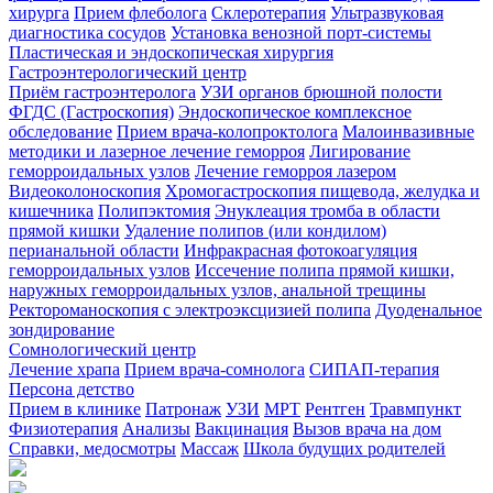
хирурга
Прием флеболога
Склеротерапия
Ультразвуковая
диагностика сосудов
Установка венозной порт-системы
Пластическая и эндоскопическая хирургия
Гастроэнтерологический центр
Приём гастроэнтеролога
УЗИ органов брюшной полости
ФГДС (Гастроскопия)
Эндоскопическое комплексное
обследование
Прием врача-колопроктолога
Малоинвазивные
методики и лазерное лечение геморроя
Лигирование
геморроидальных узлов
Лечение геморроя лазером
Видеоколоноскопия
Хромогастроскопия пищевода, желудка и
кишечника
Полипэктомия
Энуклеация тромба в области
прямой кишки
Удаление полипов (или кондилом)
перианальной области
Инфракрасная фотокоагуляция
геморроидальных узлов
Иссечение полипа прямой кишки,
наружных геморроидальных узлов, анальной трещины
Ректороманоскопия с электроэксцизией полипа
Дуоденальное
зондирование
Сомнологический центр
Лечение храпа
Прием врача-сомнолога
СИПАП-терапия
Персона детство
Прием в клинике
Патронаж
УЗИ
МРТ
Рентген
Травмпункт
Физиотерапия
Анализы
Вакцинация
Вызов врача на дом
Справки, медосмотры
Массаж
Школа будущих родителей