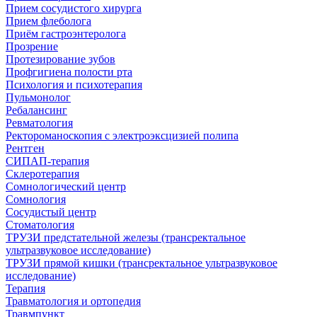
Прием сосудистого хирурга
Прием флеболога
Приём гастроэнтеролога
Прозрение
Протезирование зубов
Профгигиена полости рта
Психология и психотерапия
Пульмонолог
Ребалансинг
Ревматология
Ректороманоскопия с электроэксцизией полипа
Рентген
СИПАП-терапия
Склеротерапия
Сомнологический центр
Сомнология
Сосудистый центр
Стоматология
ТРУЗИ предстательной железы (трансректальное
ультразвуковое исследование)
ТРУЗИ прямой кишки (трансректальное ультразвуковое
исследование)
Терапия
Травматология и ортопедия
Травмпункт