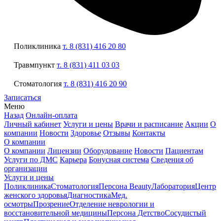
Поликлиника
т. 8 (831) 416 20 80
Травмпункт
т. 8 (831) 411 03 03
Стоматология
т. 8 (831) 416 20 90
Записаться
Меню
Назад
Онлайн-оплата
Личный кабинет
Услуги и цены
Врачи и расписание
Акции
О
компании
Новости
Здоровье
Отзывы
Контакты
О компании
О компании
Лицензии
Оборудование
Новости
Пациентам
Услуги по ДМС
Карьера
Бонусная система
Сведения об
организации
Услуги и цены
Поликлиника
Стоматология
Персона Beauty
Лаборатория
Центр
женского здоровья
Диагностика
Мед.
осмотры
Прозрение
Отделение неврологии и
восстановительной медицины
Персона Детство
Сосудистый