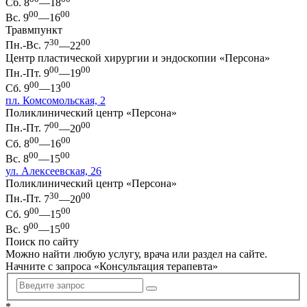
Сб.
8
—18
00
00
Вс.
9
—16
Травмпункт
30
00
Пн.-Вс.
7
—22
Центр пластической хирургии и эндоскопии «Персона»
00
00
Пн.-Пт.
9
—19
00
00
Сб.
9
—13
пл. Комсомольская, 2
Поликлинический центр «Персона»
00
00
Пн.-Пт.
7
—20
00
00
Сб.
8
—16
00
00
Вс.
8
—15
ул. Алексеевская, 26
Поликлинический центр «Персона»
30
00
Пн.-Пт.
7
—20
00
00
Сб.
9
—15
00
00
Вс.
9
—15
Поиск по сайту
Можно найти любую услугу, врача или раздел на сайте.
Начните с запроса «
Консультация терапевта
»
*