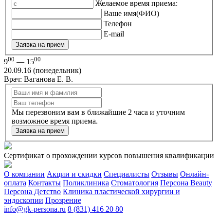
Желаемое время приема:
Ваше имя(ФИО)
Телефон
E-mail
Заявка на прием
00
00
9
— 15
20.09.16 (понедельник)
Врач: Ваганова Е. В.
Мы перезвоним вам в ближайшие 2 часа и уточним
возможное время приема.
Заявка на прием
Сертификат о прохождении курсов повышения квалификации
О компании
Акции и скидки
Специалисты
Отзывы
Онлайн-
оплата
Контакты
Поликлиника
Стоматология
Персона Beauty
Персона Детство
Клиника пластической хирургии и
эндоскопии
Прозрение
info@gk-persona.ru
8 (831) 416 20 80