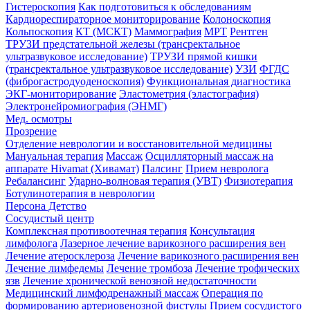
Гистероскопия
Как подготовиться к обследованиям
Кардиореспираторное мониторирование
Колоноскопия
Кольпоскопия
КТ (МСКТ)
Маммография
МРТ
Рентген
ТРУЗИ предстательной железы (трансректальное
ультразвуковое исследование)
ТРУЗИ прямой кишки
(трансректальное ультразвуковое исследование)
УЗИ
ФГДС
(фиброгастродуоденоскопия)
Функциональная диагностика
ЭКГ-мониторирование
Эластометрия (эластография)
Электронейромиография (ЭНМГ)
Мед. осмотры
Прозрение
Отделение неврологии и восстановительной медицины
Мануальная терапия
Массаж
Осцилляторный массаж на
аппарате Hivamat (Хивамат)
Палсинг
Прием невролога
Ребалансинг
Ударно-волновая терапия (УВТ)
Физиотерапия
Ботулинотерапия в неврологии
Персона Детство
Сосудистый центр
Комплексная противоотечная терапия
Консультация
лимфолога
Лазерное лечение варикозного расширения вен
Лечение атеросклероза
Лечение варикозного расширения вен
Лечение лимфедемы
Лечение тромбоза
Лечение трофических
язв
Лечение хронической венозной недостаточности
Медицинский лимфодренажный массаж
Операция по
формированию артериовенозной фистулы
Прием сосудистого