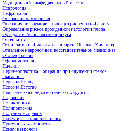
Медицинский лимфодренажный массаж
Неврология
Нефрология
Онкология/маммология
Операция по формированию артериовенозной фистулы
Определение рисков врожденной патологии плода
Ортодонтия/исправление прикуса
Остеопатия
Осцилляторный массаж на аппарате Hivamat (Хивамат)
Отделение неврологии и восстановительной медицины
Отоневрология
Офтальмология
Палсинг
Перинеопластика – операция при опущении стенок
влагалища
Персона Beauty
Персона Детство
Пластическая и эндоскопическая хирургия
Подология
Поликлиника
Полипэктомия
Получение справок
Прием врача-колопроктолога
Прием врача-сомнолога
Прием невролога