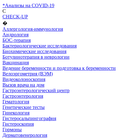
*Анализы на COVID-19
C
CHECK-UP
�
Аллергология-иммунология
Андрология
БОС-терапия
Бактериологические исследования
Биохимические исследования
Ботулинотерапия в неврологии
Вакцинация
Ведение беременности и подготовка к беременности
Велоэргометрия (ВЭМ)
Видеоколоноскопия
Вызов врача на дом
Гастроэнтерологический центр
Гастроэнтерология
Гематология
Генетические тесты
Гинекология
Гистеросальпингография
Гистероскопия
Гормоны
Дерматовенерология