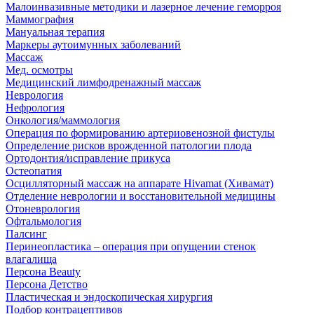
Малоинвазивные методики и лазерное лечение геморроя
Маммография
Мануальная терапия
Маркеры аутоимунных заболеваний
Массаж
Мед. осмотры
Медицинский лимфодренажный массаж
Неврология
Нефрология
Онкология/маммология
Операция по формированию артериовенозной фистулы
Определение рисков врожденной патологии плода
Ортодонтия/исправление прикуса
Остеопатия
Осцилляторный массаж на аппарате Hivamat (Хивамат)
Отделение неврологии и восстановительной медицины
Отоневрология
Офтальмология
Палсинг
Перинеопластика – операция при опущении стенок
влагалища
Персона Beauty
Персона Детство
Пластическая и эндоскопическая хирургия
Подбор контрацептивов