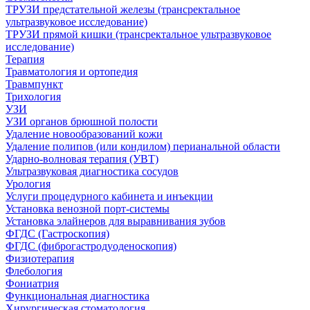
ТРУЗИ предстательной железы (трансректальное
ультразвуковое исследование)
ТРУЗИ прямой кишки (трансректальное ультразвуковое
исследование)
Терапия
Травматология и ортопедия
Травмпункт
Трихология
УЗИ
УЗИ органов брюшной полости
Удаление новообразований кожи
Удаление полипов (или кондилом) перианальной области
Ударно-волновая терапия (УВТ)
Ультразвуковая диагностика сосудов
Урология
Услуги процедурного кабинета и инъекции
Установка венозной порт-системы
Установка элайнеров для выравнивания зубов
ФГДС (Гастроскопия)
ФГДС (фиброгастродуоденоскопия)
Физиотерапия
Флебология
Фониатрия
Функциональная диагностика
Хирургическая стоматология