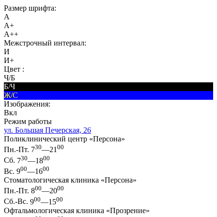
Размер шрифта:
A
A+
A++
Межстрочный интервал:
И
И+
Цвет :
Ч/Б
Б/Ч
Ж/С
Изображения:
Вкл
Режим работы
ул. Большая Печерская, 26
Поликлинический центр «Персона»
30
00
Пн.-Пт.
7
—21
30
00
Сб.
7
—18
00
00
Вс.
9
—16
Стоматологическая клиника «Персона»
00
00
Пн.-Пт.
8
—20
00
00
Сб.-Вс.
9
—15
Офтальмологическая клиника «Прозрение»