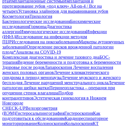
рта
Имплантационные системы
Имплантация и
протезирование зубов «под ключ» All-on-4 / Все на
четырех
Установка элайнеров для выравнивания зубов
Косметология
Трихология
Бактериологические исследования
Биохимические
исследования
Гормоны
Диагностика
аллергии
Иммунологические исследования
Инфекции
(ИФА)
Исследование на инфекции методом
ПЦР
Исследования на онкозаболевания
Маркеры аутоимунных
заболеваний
Определение рисков врожденной патологии
плода
*Анализы на COVID-19
Комплексная диагностика и лечение тазового дна
БОС-
терапия
Ведение беременности и подготовка к беременности
Здоровье после родов
Лапароскопия
Лечение воспаления
женских половых органов
Лечение климактерического
синдрома в период менопаузы
Лечение мужского и женского
бесплодия
Лечение нарушений менструального цикла
Лечение
патологии шейки матки
Перинеопластика – операция при
опущении стенок влагалища
Подбор
контрацептивов
Эстетическая гинекология в Нижнем
Новгороде
CHECK-UP
Велоэргометрия
(ВЭМ)
Гистеросальпингография
Гистероскопия
Как
подготовиться к обследованиям
Кардиореспираторное
мониторирование
Колоноскопия
Кольпоскопия
КТ