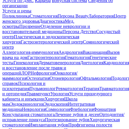
Услуги по ДМС
Карьера
Бонусная система
Сведения об
организации
Услуги и цены
Поликлиника
Стоматология
Персона Beauty
Лаборатория
Центр
женского здоровья
Диагностика
Мед.
осмотры
Прозрение
Отделение неврологии и
восстановительной медицины
Персона Детство
Сосудистый
центр
Пластическая и эндоскопическая
хирургия
Гастроэнтерологический центр
Сомнологический
центр
Аллергология-иммунология
Андрология
Вакцинация
Вызов
врача на дом
Гастроэнтерология
Гематология
Генетические
тесты
Гинекология
Дерматовенерология
Диетология
Кардиологи
и восстановление после травм и
операций
ЛОР
Нефрология
Онкология/
маммология
Остеопатия
Отоневрология
Офтальмология
Подолог
справок
Психология и
психотерапия
Пульмонолог
Ревматология
Терапия
Травматология
и ортопедия
Травмпункт
Урология
Услуги процедурного
кабинета и инъекции
Хирургия
Школа
мам
Эндокринология
Эндоскопия
Интегративая
медицина
Неврология
Сомнология
Флебология
Фониатрия
Консультация стоматолога
Лечение зубов и десен
Ортодонтия/
исправление прикуса
Протезирование зубов
Хирургическая
стоматология
Имплантация зубов
Профгигиена полости