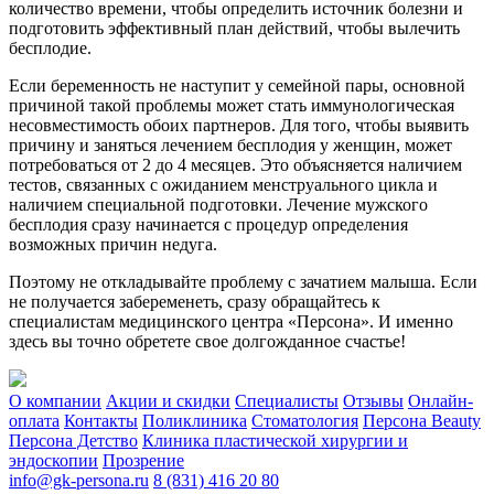
количество времени, чтобы определить источник болезни и
подготовить эффективный план действий, чтобы вылечить
бесплодие.
Если беременность не наступит у семейной пары, основной
причиной такой проблемы может стать иммунологическая
несовместимость обоих партнеров. Для того, чтобы выявить
причину и заняться лечением бесплодия у женщин, может
потребоваться от 2 до 4 месяцев. Это объясняется наличием
тестов, связанных с ожиданием менструального цикла и
наличием специальной подготовки. Лечение мужского
бесплодия сразу начинается с процедур определения
возможных причин недуга.
Поэтому не откладывайте проблему с зачатием малыша. Если
не получается забеременеть, сразу обращайтесь к
специалистам медицинского центра «Персона». И именно
здесь вы точно обретете свое долгожданное счастье!
О компании
Акции и скидки
Специалисты
Отзывы
Онлайн-
оплата
Контакты
Поликлиника
Стоматология
Персона Beauty
Персона Детство
Клиника пластической хирургии и
эндоскопии
Прозрение
info@gk-persona.ru
8 (831) 416 20 80