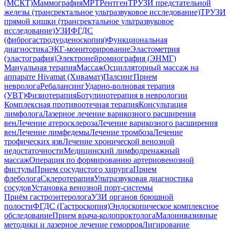
(МСКТ)
Маммография
МРТ
Рентген
ТРУЗИ предстательной
железы (трансректальное ультразвуковое исследование)
ТРУЗИ
прямой кишки (трансректальное ультразвуковое
исследование)
УЗИ
ФГДС
(фиброгастродуоденоскопия)
Функциональная
диагностика
ЭКГ-мониторирование
Эластометрия
(эластография)
Электронейромиография (ЭНМГ)
Мануальная терапия
Массаж
Осцилляторный массаж на
аппарате Hivamat (Хивамат)
Палсинг
Прием
невролога
Ребалансинг
Ударно-волновая терапия
(УВТ)
Физиотерапия
Ботулинотерапия в неврологии
Комплексная противоотечная терапия
Консультация
лимфолога
Лазерное лечение варикозного расширения
вен
Лечение атеросклероза
Лечение варикозного расширения
вен
Лечение лимфедемы
Лечение тромбоза
Лечение
трофических язв
Лечение хронической венозной
недостаточности
Медицинский лимфодренажный
массаж
Операция по формированию артериовенозной
фистулы
Прием сосудистого хирурга
Прием
флеболога
Склеротерапия
Ультразвуковая диагностика
сосудов
Установка венозной порт-системы
Приём гастроэнтеролога
УЗИ органов брюшной
полости
ФГДС (Гастроскопия)
Эндоскопическое комплексное
обследование
Прием врача-колопроктолога
Малоинвазивные
методики и лазерное лечение геморроя
Лигирование