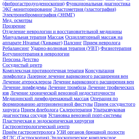
(фиброгастродуоденоскопия)
Функциональная диагностика
ЭКГ-мониторирование
Эластометрия (эластография)
Электронейромиография (ЭНМГ)
Мед. осмотры
Прозрение
Отделение неврологии и восстановительной медицины
Мануальная терапия
Массаж
Осцилляторный массаж на
аппарате Hivamat (Хивамат)
Палсинг
Прием невролога
Ребалансинг
Ударно-волновая терапия (УВТ)
Физиотерапия
Ботулинотерапия в неврологии
Персона Детство
Сосудистый центр
Комплексная противоотечная терапия
Консультация
лимфолога
Лазерное лечение варикозного расширения вен
Лечение атеросклероза
Лечение варикозного расширения вен
Лечение лимфедемы
Лечение тромбоза
Лечение трофических
язв
Лечение хронической венозной недостаточности
Медицинский лимфодренажный массаж
Операция по
формированию артериовенозной фистулы
Прием сосудистого
хирурга
Прием флеболога
Склеротерапия
Ультразвуковая
диагностика сосудов
Установка венозной порт-системы
Пластическая и эндоскопическая хирургия
Гастроэнтерологический центр
Приём гастроэнтеролога
УЗИ органов брюшной полости
ФГДС (Гастроскопия)
Эндоскопическое комплексное