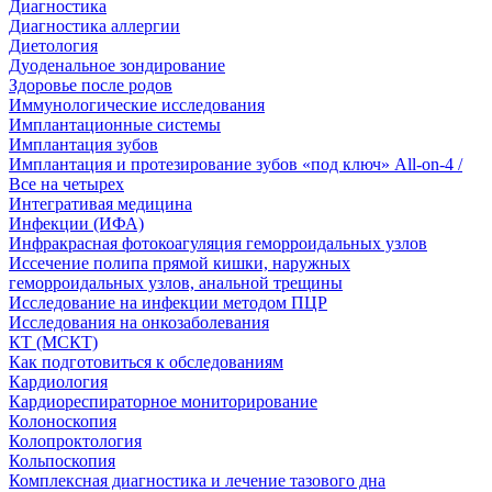
Диагностика
Диагностика аллергии
Диетология
Дуоденальное зондирование
Здоровье после родов
Иммунологические исследования
Имплантационные системы
Имплантация зубов
Имплантация и протезирование зубов «под ключ» All-on-4 /
Все на четырех
Интегративая медицина
Инфекции (ИФА)
Инфракрасная фотокоагуляция геморроидальных узлов
Иссечение полипа прямой кишки, наружных
геморроидальных узлов, анальной трещины
Исследование на инфекции методом ПЦР
Исследования на онкозаболевания
КТ (МСКТ)
Как подготовиться к обследованиям
Кардиология
Кардиореспираторное мониторирование
Колоноскопия
Колопроктология
Кольпоскопия
Комплексная диагностика и лечение тазового дна