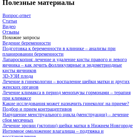
Полезные материалы
Вопрос-ответ
Статьи
Видео
Отзывы
Похожие запросы
Ведение беременности
Подготовка к беременности в клинике – анализы при
планировании беременности
Лапароскопия: лечение и удаление кисты правого и левого
яичника – как лечить фолликулярные и эндометриодные
кисты яичников
3D-УЗИ плода
Лечение в гинекологии – воспаление шейки матки и других
женских органов
Лечение климакса в период менопаузы гормонами – терапия
при климаксе
Какие исследования может назначить гинеколог на приеме?
Подбор и прием контрацептивов
Нарушение менструального цикла (менструации) – лечение
сбоя месячных
Лечение эрозии (эктопии) шейки матки в Нижнем Новгороде
Интимное омоложение влагалища – подтяжка и
восстановление