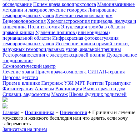
обследование
Прием врача-колопроктолога
Малоинвазивные
методики и лазерное лечение геморроя
Лигирование
геморроидальных узлов
Лечение геморроя лазером
Видеоколоноскопия
Хромогастроскопия пищевода, желудка и
кишечника
Полипэктомия
Энуклеация тромба в области
прямой кишки
Удаление полипов (или кондилом)
перианальной области
Инфракрасная фотокоагуляция
геморроидальных узлов
Иссечение полипа прямой кишки,
наружных геморроидальных узлов, анальной трещины
Ректороманоскопия с электроэксцизией полипа
Дуоденальное
зондирование
Сомнологический центр
Лечение храпа
Прием врача-сомнолога
СИПАП-терапия
Персона детство
Прием в клинике
Патронаж
УЗИ
МРТ
Рентген
Травмпункт
Физиотерапия
Анализы
Вакцинация
Вызов врача на дом
Справки, медосмотры
Массаж
Школа будущих родителей
Главная
+
Поликлиника
+
Гинекология
+
Причины и лечение
мужского и женского бесплодия или что делать, если хочу
забеременеть
Записаться на прием