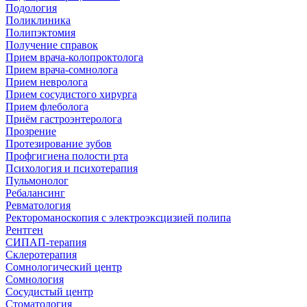
Подология
Поликлиника
Полипэктомия
Получение справок
Прием врача-колопроктолога
Прием врача-сомнолога
Прием невролога
Прием сосудистого хирурга
Прием флеболога
Приём гастроэнтеролога
Прозрение
Протезирование зубов
Профгигиена полости рта
Психология и психотерапия
Пульмонолог
Ребалансинг
Ревматология
Ректороманоскопия с электроэксцизией полипа
Рентген
СИПАП-терапия
Склеротерапия
Сомнологический центр
Сомнология
Сосудистый центр
Стоматология