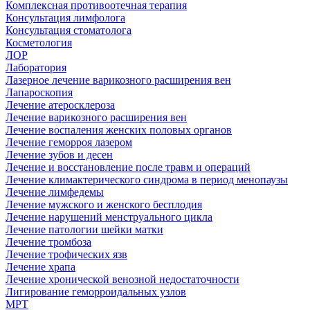
Комплексная противоотечная терапия
Консультация лимфолога
Консультация стоматолога
Косметология
ЛОР
Лаборатория
Лазерное лечение варикозного расширения вен
Лапароскопия
Лечение атеросклероза
Лечение варикозного расширения вен
Лечение воспаления женских половых органов
Лечение геморроя лазером
Лечение зубов и десен
Лечение и восстановление после травм и операций
Лечение климактерического синдрома в период менопаузы
Лечение лимфедемы
Лечение мужского и женского бесплодия
Лечение нарушений менструального цикла
Лечение патологии шейки матки
Лечение тромбоза
Лечение трофических язв
Лечение храпа
Лечение хронической венозной недостаточности
Лигирование геморроидальных узлов
МРТ