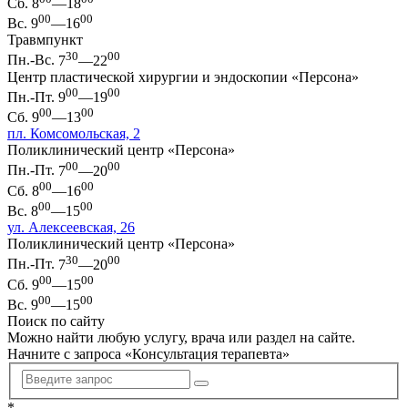
Сб.
8
—18
00
00
Вс.
9
—16
Травмпункт
30
00
Пн.-Вс.
7
—22
Центр пластической хирургии и эндоскопии «Персона»
00
00
Пн.-Пт.
9
—19
00
00
Сб.
9
—13
пл. Комсомольская, 2
Поликлинический центр «Персона»
00
00
Пн.-Пт.
7
—20
00
00
Сб.
8
—16
00
00
Вс.
8
—15
ул. Алексеевская, 26
Поликлинический центр «Персона»
30
00
Пн.-Пт.
7
—20
00
00
Сб.
9
—15
00
00
Вс.
9
—15
Поиск по сайту
Можно найти любую услугу, врача или раздел на сайте.
Начните с запроса «
Консультация терапевта
»
*