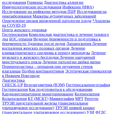
исследования
Гормоны
Диагностика аллергии
Иммунологические исследования
Инфекции (ИФА)
Исследование на инфекции методом ПЦР
Исследования на
онкозаболевания
Маркеры аутоимунных заболеваний
Определение рисков врожденной патологии плода
*Анализы
на COVID-19
Центр женского здоровья
Гистероскопия
Комплексная диагностика и лечение тазового
дна
БОС-терапия
Ведение беременности и подготовка к
беременности
Здоровье после родов
Лапароскопия
Лечение
воспаления женских половых органов
Лечение
климактерического синдрома в период менопаузы
Лечение
мужского и женского бесплодия
Лечение нарушений
менструального цикла
Лечение патологии шейки матки
Перинеопластика – операция при опущении стенок
влагалища
Подбор контрацептивов
Эстетическая гинекология
в Нижнем Новгороде
Диагностика
CHECK-UP
Велоэргометрия (ВЭМ)
Гистеросальпингография
Гистероскопия
Как подготовиться к обследованиям
Кардиореспираторное мониторирование
Колоноскопия
Кольпоскопия
КТ (МСКТ)
Маммография
МРТ
Рентген
ТРУЗИ предстательной железы (трансректальное
ультразвуковое исследование)
ТРУЗИ прямой кишки
(трансректальное ультразвуковое исследование)
УЗИ
ФГДС