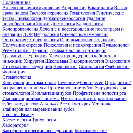
Поликлиника
Аллергология-иммунология
Андрология
Вакцинация
Вызов
врача на дом
Гастроэнтерология
Гематология
Генетические
тесты
Гинекология
Дерматовенерология
Удаление
новообразований кожи
Диетология
Кардиология
Колопроктология
Лечение и восстановление после травм и
операций
ЛОР
Нефрология
Онкология/маммология
Остеопатия
Отоневрология
Офтальмология
Подология
Получение справок
Психология и психотерапия
Пульмонолог
Ревматология
Терапия
Травматология и ортопедия
Травмпункт
Урология
Услуги процедурного кабинета и
инъекции
Хирургия
Школа мам
Эндокринология
Эндоскопия
Интегративая медицина
Неврология
Сомнология
Флебология
Фониатрия
Стоматология
Консультация стоматолога
Лечение зубов и десен
Ортодонтия/
исправление прикуса
Протезирование зубов
Хирургическая
стоматология
Имплантация зубов
Профгигиена полости рта
Имплантационные системы
Имплантация и протезирование
зубов «под ключ» All-on-4 / Все на четырех
Установка
элайнеров для выравнивания зубов
Персона Beauty
Косметология
Трихология
Лаборатория
Бактериологические исследования
Биохимические