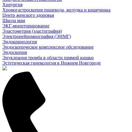
Хирургия
Хромогастроскопия пищевода, желудка и кишечника
Центр женского здоровья
Школа мам
ЭКГ-мониторирование
Эластометрия (эластография)
Электронейромиография (ЭНМГ)
Эндокринология
Эндоскопическое комплексное обследование
Эндоскопия
Энуклеация тромба в области прямой кишки
Эстетическая гинекология в Нижнем Новгороде