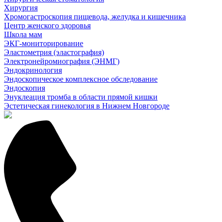
Хирургия
Хромогастроскопия пищевода, желудка и кишечника
Центр женского здоровья
Школа мам
ЭКГ-мониторирование
Эластометрия (эластография)
Электронейромиография (ЭНМГ)
Эндокринология
Эндоскопическое комплексное обследование
Эндоскопия
Энуклеация тромба в области прямой кишки
Эстетическая гинекология в Нижнем Новгороде