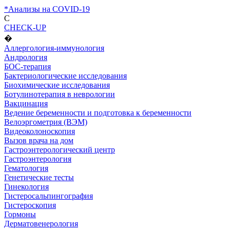
*Анализы на COVID-19
C
CHECK-UP
�
Аллергология-иммунология
Андрология
БОС-терапия
Бактериологические исследования
Биохимические исследования
Ботулинотерапия в неврологии
Вакцинация
Ведение беременности и подготовка к беременности
Велоэргометрия (ВЭМ)
Видеоколоноскопия
Вызов врача на дом
Гастроэнтерологический центр
Гастроэнтерология
Гематология
Генетические тесты
Гинекология
Гистеросальпингография
Гистероскопия
Гормоны
Дерматовенерология