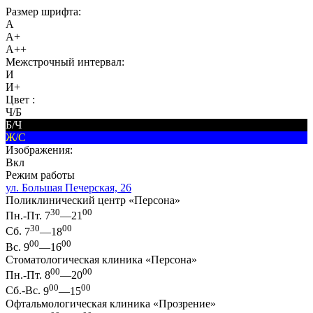
Размер шрифта:
A
A+
A++
Межстрочный интервал:
И
И+
Цвет :
Ч/Б
Б/Ч
Ж/С
Изображения:
Вкл
Режим работы
ул. Большая Печерская, 26
Поликлинический центр «Персона»
30
00
Пн.-Пт.
7
—21
30
00
Сб.
7
—18
00
00
Вс.
9
—16
Стоматологическая клиника «Персона»
00
00
Пн.-Пт.
8
—20
00
00
Сб.-Вс.
9
—15
Офтальмологическая клиника «Прозрение»