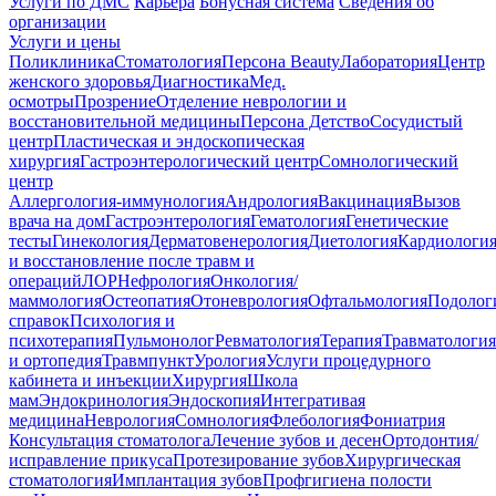
Услуги по ДМС
Карьера
Бонусная система
Сведения об
организации
Услуги и цены
Поликлиника
Стоматология
Персона Beauty
Лаборатория
Центр
женского здоровья
Диагностика
Мед.
осмотры
Прозрение
Отделение неврологии и
восстановительной медицины
Персона Детство
Сосудистый
центр
Пластическая и эндоскопическая
хирургия
Гастроэнтерологический центр
Сомнологический
центр
Аллергология-иммунология
Андрология
Вакцинация
Вызов
врача на дом
Гастроэнтерология
Гематология
Генетические
тесты
Гинекология
Дерматовенерология
Диетология
Кардиологи
и восстановление после травм и
операций
ЛОР
Нефрология
Онкология/
маммология
Остеопатия
Отоневрология
Офтальмология
Подолог
справок
Психология и
психотерапия
Пульмонолог
Ревматология
Терапия
Травматология
и ортопедия
Травмпункт
Урология
Услуги процедурного
кабинета и инъекции
Хирургия
Школа
мам
Эндокринология
Эндоскопия
Интегративая
медицина
Неврология
Сомнология
Флебология
Фониатрия
Консультация стоматолога
Лечение зубов и десен
Ортодонтия/
исправление прикуса
Протезирование зубов
Хирургическая
стоматология
Имплантация зубов
Профгигиена полости