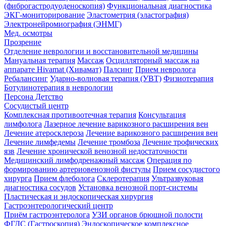
(фиброгастродуоденоскопия)
Функциональная диагностика
ЭКГ-мониторирование
Эластометрия (эластография)
Электронейромиография (ЭНМГ)
Мед. осмотры
Прозрение
Отделение неврологии и восстановительной медицины
Мануальная терапия
Массаж
Осцилляторный массаж на
аппарате Hivamat (Хивамат)
Палсинг
Прием невролога
Ребалансинг
Ударно-волновая терапия (УВТ)
Физиотерапия
Ботулинотерапия в неврологии
Персона Детство
Сосудистый центр
Комплексная противоотечная терапия
Консультация
лимфолога
Лазерное лечение варикозного расширения вен
Лечение атеросклероза
Лечение варикозного расширения вен
Лечение лимфедемы
Лечение тромбоза
Лечение трофических
язв
Лечение хронической венозной недостаточности
Медицинский лимфодренажный массаж
Операция по
формированию артериовенозной фистулы
Прием сосудистого
хирурга
Прием флеболога
Склеротерапия
Ультразвуковая
диагностика сосудов
Установка венозной порт-системы
Пластическая и эндоскопическая хирургия
Гастроэнтерологический центр
Приём гастроэнтеролога
УЗИ органов брюшной полости
ФГДС (Гастроскопия)
Эндоскопическое комплексное