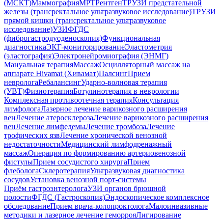
(МСКТ)
Маммография
МРТ
Рентген
ТРУЗИ предстательной
железы (трансректальное ультразвуковое исследование)
ТРУЗИ
прямой кишки (трансректальное ультразвуковое
исследование)
УЗИ
ФГДС
(фиброгастродуоденоскопия)
Функциональная
диагностика
ЭКГ-мониторирование
Эластометрия
(эластография)
Электронейромиография (ЭНМГ)
Мануальная терапия
Массаж
Осцилляторный массаж на
аппарате Hivamat (Хивамат)
Палсинг
Прием
невролога
Ребалансинг
Ударно-волновая терапия
(УВТ)
Физиотерапия
Ботулинотерапия в неврологии
Комплексная противоотечная терапия
Консультация
лимфолога
Лазерное лечение варикозного расширения
вен
Лечение атеросклероза
Лечение варикозного расширения
вен
Лечение лимфедемы
Лечение тромбоза
Лечение
трофических язв
Лечение хронической венозной
недостаточности
Медицинский лимфодренажный
массаж
Операция по формированию артериовенозной
фистулы
Прием сосудистого хирурга
Прием
флеболога
Склеротерапия
Ультразвуковая диагностика
сосудов
Установка венозной порт-системы
Приём гастроэнтеролога
УЗИ органов брюшной
полости
ФГДС (Гастроскопия)
Эндоскопическое комплексное
обследование
Прием врача-колопроктолога
Малоинвазивные
методики и лазерное лечение геморроя
Лигирование