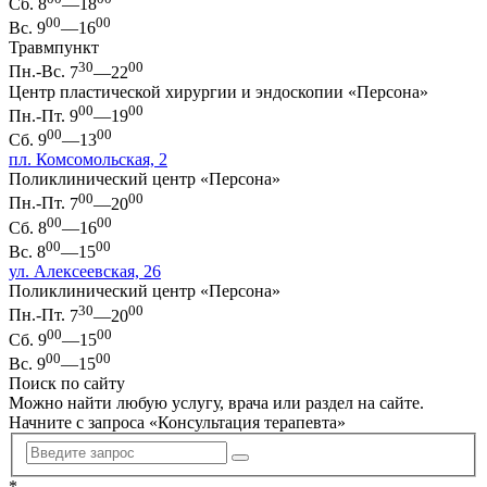
Сб.
8
—18
00
00
Вс.
9
—16
Травмпункт
30
00
Пн.-Вс.
7
—22
Центр пластической хирургии и эндоскопии «Персона»
00
00
Пн.-Пт.
9
—19
00
00
Сб.
9
—13
пл. Комсомольская, 2
Поликлинический центр «Персона»
00
00
Пн.-Пт.
7
—20
00
00
Сб.
8
—16
00
00
Вс.
8
—15
ул. Алексеевская, 26
Поликлинический центр «Персона»
30
00
Пн.-Пт.
7
—20
00
00
Сб.
9
—15
00
00
Вс.
9
—15
Поиск по сайту
Можно найти любую услугу, врача или раздел на сайте.
Начните с запроса «
Консультация терапевта
»
*