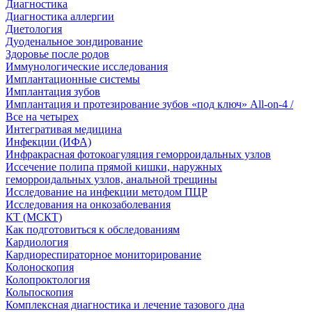
Диагностика
Диагностика аллергии
Диетология
Дуоденальное зондирование
Здоровье после родов
Иммунологические исследования
Имплантационные системы
Имплантация зубов
Имплантация и протезирование зубов «под ключ» All-on-4 /
Все на четырех
Интегративая медицина
Инфекции (ИФА)
Инфракрасная фотокоагуляция геморроидальных узлов
Иссечение полипа прямой кишки, наружных
геморроидальных узлов, анальной трещины
Исследование на инфекции методом ПЦР
Исследования на онкозаболевания
КТ (МСКТ)
Как подготовиться к обследованиям
Кардиология
Кардиореспираторное мониторирование
Колоноскопия
Колопроктология
Кольпоскопия
Комплексная диагностика и лечение тазового дна