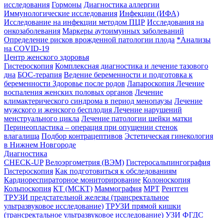
исследования
Гормоны
Диагностика аллергии
Иммунологические исследования
Инфекции (ИФА)
Исследование на инфекции методом ПЦР
Исследования на
онкозаболевания
Маркеры аутоимунных заболеваний
Определение рисков врожденной патологии плода
*Анализы
на COVID-19
Центр женского здоровья
Гистероскопия
Комплексная диагностика и лечение тазового
дна
БОС-терапия
Ведение беременности и подготовка к
беременности
Здоровье после родов
Лапароскопия
Лечение
воспаления женских половых органов
Лечение
климактерического синдрома в период менопаузы
Лечение
мужского и женского бесплодия
Лечение нарушений
менструального цикла
Лечение патологии шейки матки
Перинеопластика – операция при опущении стенок
влагалища
Подбор контрацептивов
Эстетическая гинекология
в Нижнем Новгороде
Диагностика
CHECK-UP
Велоэргометрия (ВЭМ)
Гистеросальпингография
Гистероскопия
Как подготовиться к обследованиям
Кардиореспираторное мониторирование
Колоноскопия
Кольпоскопия
КТ (МСКТ)
Маммография
МРТ
Рентген
ТРУЗИ предстательной железы (трансректальное
ультразвуковое исследование)
ТРУЗИ прямой кишки
(трансректальное ультразвуковое исследование)
УЗИ
ФГДС