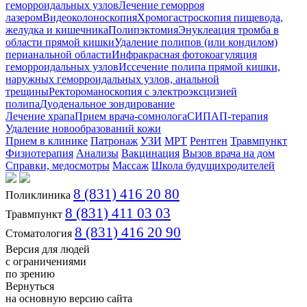
геморроидальных узлов
Лечение геморроя
лазером
Видеоколоноскопия
Хромогастроскопия пищевода,
желудка и кишечника
Полипэктомия
Энуклеация тромба в
области прямой кишки
Удаление полипов (или кондилом)
перианальной области
Инфракрасная фотокоагуляция
геморроидальных узлов
Иссечение полипа прямой кишки,
наружных геморроидальных узлов, анальной
трещины
Ректороманоскопия с электроэксцизией
полипа
Дуоденальное зондирование
Лечение храпа
Прием врача-сомнолога
СИПАП-терапия
Удаление новообразований кожи
Прием в клинике
Патронаж
УЗИ
МРТ
Рентген
Травмпункт
Физиотерапия
Анализы
Вакцинация
Вызов врача на дом
Справки, медосмотры
Массаж
Школа будущихродителей
8 (831) 416 20 80
Поликлиника
8 (831) 411 03 03
Травмпункт
8 (831) 416 20 90
Стоматология
Версия для людей
с ограничениями
по зрению
Вернуться
на основную версию сайта