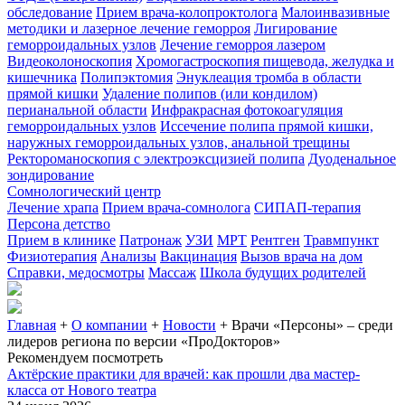
обследование
Прием врача-колопроктолога
Малоинвазивные
методики и лазерное лечение геморроя
Лигирование
геморроидальных узлов
Лечение геморроя лазером
Видеоколоноскопия
Хромогастроскопия пищевода, желудка и
кишечника
Полипэктомия
Энуклеация тромба в области
прямой кишки
Удаление полипов (или кондилом)
перианальной области
Инфракрасная фотокоагуляция
геморроидальных узлов
Иссечение полипа прямой кишки,
наружных геморроидальных узлов, анальной трещины
Ректороманоскопия с электроэксцизией полипа
Дуоденальное
зондирование
Сомнологический центр
Лечение храпа
Прием врача-сомнолога
СИПАП-терапия
Персона детство
Прием в клинике
Патронаж
УЗИ
МРТ
Рентген
Травмпункт
Физиотерапия
Анализы
Вакцинация
Вызов врача на дом
Справки, медосмотры
Массаж
Школа будущих родителей
Главная
+
О компании
+
Новости
+
Врачи «Персоны» – среди
лидеров региона по версии «ПроДокторов»
Рекомендуем посмотреть
Актёрские практики для врачей: как прошли два мастер-
класса от Нового театра