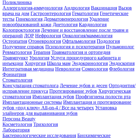
Поликлиника
Аллергология-иммунология
Андрология
Вакцинация
Вызов
врача на дом
Гастроэнтерология
Гематология
Генетические
тесты
Гинекология
Дерматовенерология
Удаление
новообразований кожи
Диетология
Кардиология
Колопроктология
Лечение и восстановление после травм и
операций
ЛОР
Нефрология
Онкология/маммология
Остеопатия
Отоневрология
Офтальмология
Подология
Получение справок
Психология и психотерапия
Пульмонолог
Ревматология
Терапия
Травматология и ортопедия
Травмпункт
Урология
Услуги процедурного кабинета и
инъекции
Хирургия
Школа мам
Эндокринология
Эндоскопия
Интегративая медицина
Неврология
Сомнология
Флебология
Фониатрия
Стоматология
Консультация стоматолога
Лечение зубов и десен
Ортодонтия/
исправление прикуса
Протезирование зубов
Хирургическая
стоматология
Имплантация зубов
Профгигиена полости рта
Имплантационные системы
Имплантация и протезирование
зубов «под ключ» All-on-4 / Все на четырех
Установка
элайнеров для выравнивания зубов
Персона Beauty
Косметология
Трихология
Лаборатория
Бактериологические исследования
Биохимические