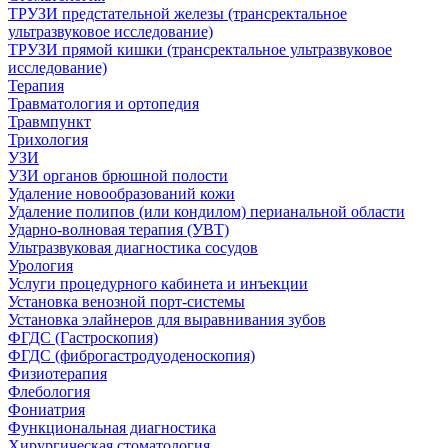
ТРУЗИ предстательной железы (трансректальное
ультразвуковое исследование)
ТРУЗИ прямой кишки (трансректальное ультразвуковое
исследование)
Терапия
Травматология и ортопедия
Травмпункт
Трихология
УЗИ
УЗИ органов брюшной полости
Удаление новообразований кожи
Удаление полипов (или кондилом) перианальной области
Ударно-волновая терапия (УВТ)
Ультразвуковая диагностика сосудов
Урология
Услуги процедурного кабинета и инъекции
Установка венозной порт-системы
Установка элайнеров для выравнивания зубов
ФГДС (Гастроскопия)
ФГДС (фиброгастродуоденоскопия)
Физиотерапия
Флебология
Фониатрия
Функциональная диагностика
Хирургическая стоматология