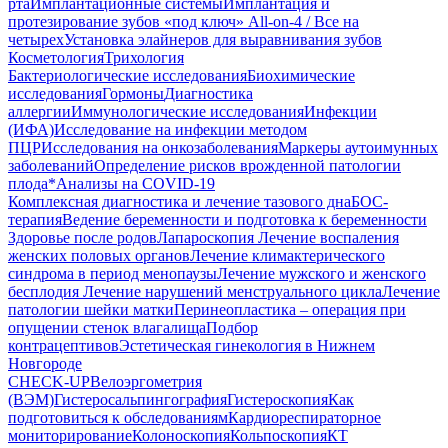
рта
Имплантационные системы
Имплантация и
протезирование зубов «под ключ» All-on-4 / Все на
четырех
Установка элайнеров для выравнивания зубов
Косметология
Трихология
Бактериологические исследования
Биохимические
исследования
Гормоны
Диагностика
аллергии
Иммунологические исследования
Инфекции
(ИФА)
Исследование на инфекции методом
ПЦР
Исследования на онкозаболевания
Маркеры аутоимунных
заболеваний
Определение рисков врожденной патологии
плода
*Анализы на COVID-19
Комплексная диагностика и лечение тазового дна
БОС-
терапия
Ведение беременности и подготовка к беременности
Здоровье после родов
Лапароскопия
Лечение воспаления
женских половых органов
Лечение климактерического
синдрома в период менопаузы
Лечение мужского и женского
бесплодия
Лечение нарушений менструального цикла
Лечение
патологии шейки матки
Перинеопластика – операция при
опущении стенок влагалища
Подбор
контрацептивов
Эстетическая гинекология в Нижнем
Новгороде
CHECK-UP
Велоэргометрия
(ВЭМ)
Гистеросальпингография
Гистероскопия
Как
подготовиться к обследованиям
Кардиореспираторное
мониторирование
Колоноскопия
Кольпоскопия
КТ