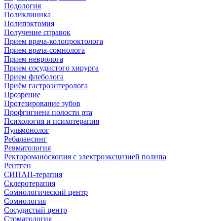
Подология
Поликлиника
Полипэктомия
Получение справок
Прием врача-колопроктолога
Прием врача-сомнолога
Прием невролога
Прием сосудистого хирурга
Прием флеболога
Приём гастроэнтеролога
Прозрение
Протезирование зубов
Профгигиена полости рта
Психология и психотерапия
Пульмонолог
Ребалансинг
Ревматология
Ректороманоскопия с электроэксцизией полипа
Рентген
СИПАП-терапия
Склеротерапия
Сомнологический центр
Сомнология
Сосудистый центр
Стоматология