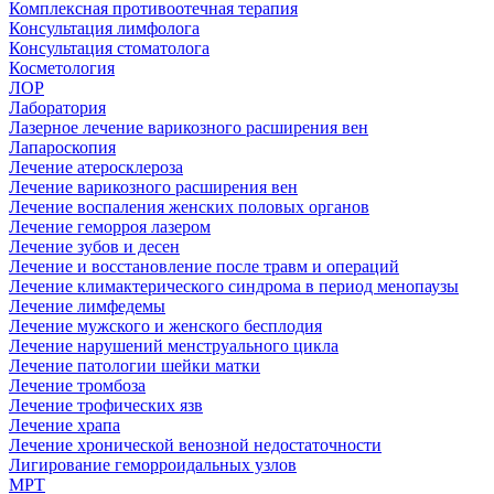
Комплексная противоотечная терапия
Консультация лимфолога
Консультация стоматолога
Косметология
ЛОР
Лаборатория
Лазерное лечение варикозного расширения вен
Лапароскопия
Лечение атеросклероза
Лечение варикозного расширения вен
Лечение воспаления женских половых органов
Лечение геморроя лазером
Лечение зубов и десен
Лечение и восстановление после травм и операций
Лечение климактерического синдрома в период менопаузы
Лечение лимфедемы
Лечение мужского и женского бесплодия
Лечение нарушений менструального цикла
Лечение патологии шейки матки
Лечение тромбоза
Лечение трофических язв
Лечение храпа
Лечение хронической венозной недостаточности
Лигирование геморроидальных узлов
МРТ