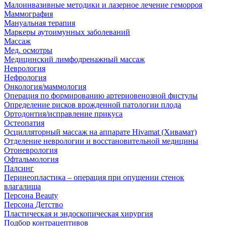
Малоинвазивные методики и лазерное лечение геморроя
Маммография
Мануальная терапия
Маркеры аутоимунных заболеваний
Массаж
Мед. осмотры
Медицинский лимфодренажный массаж
Неврология
Нефрология
Онкология/маммология
Операция по формированию артериовенозной фистулы
Определение рисков врожденной патологии плода
Ортодонтия/исправление прикуса
Остеопатия
Осцилляторный массаж на аппарате Hivamat (Хивамат)
Отделение неврологии и восстановительной медицины
Отоневрология
Офтальмология
Палсинг
Перинеопластика – операция при опущении стенок
влагалища
Персона Beauty
Персона Детство
Пластическая и эндоскопическая хирургия
Подбор контрацептивов