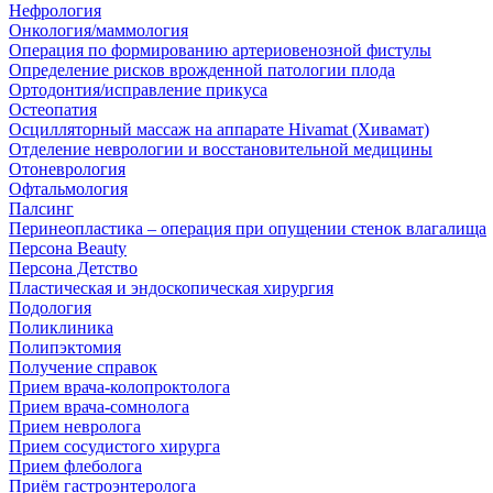
Нефрология
Онкология/маммология
Операция по формированию артериовенозной фистулы
Определение рисков врожденной патологии плода
Ортодонтия/исправление прикуса
Остеопатия
Осцилляторный массаж на аппарате Hivamat (Хивамат)
Отделение неврологии и восстановительной медицины
Отоневрология
Офтальмология
Палсинг
Перинеопластика – операция при опущении стенок влагалища
Персона Beauty
Персона Детство
Пластическая и эндоскопическая хирургия
Подология
Поликлиника
Полипэктомия
Получение справок
Прием врача-колопроктолога
Прием врача-сомнолога
Прием невролога
Прием сосудистого хирурга
Прием флеболога
Приём гастроэнтеролога