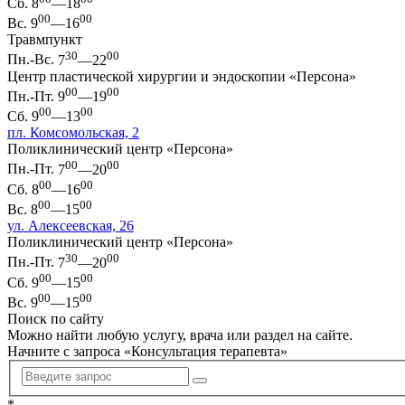
Сб.
8
—18
00
00
Вс.
9
—16
Травмпункт
30
00
Пн.-Вс.
7
—22
Центр пластической хирургии и эндоскопии «Персона»
00
00
Пн.-Пт.
9
—19
00
00
Сб.
9
—13
пл. Комсомольская, 2
Поликлинический центр «Персона»
00
00
Пн.-Пт.
7
—20
00
00
Сб.
8
—16
00
00
Вс.
8
—15
ул. Алексеевская, 26
Поликлинический центр «Персона»
30
00
Пн.-Пт.
7
—20
00
00
Сб.
9
—15
00
00
Вс.
9
—15
Поиск по сайту
Можно найти любую услугу, врача или раздел на сайте.
Начните с запроса «
Консультация терапевта
»
*