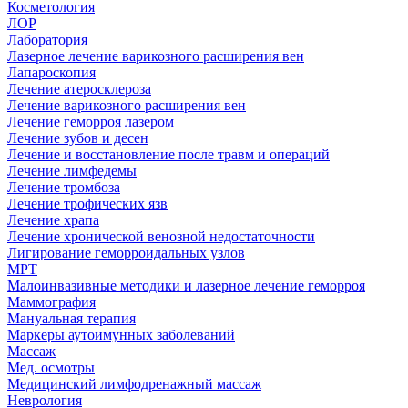
Косметология
ЛОР
Лаборатория
Лазерное лечение варикозного расширения вен
Лапароскопия
Лечение атеросклероза
Лечение варикозного расширения вен
Лечение геморроя лазером
Лечение зубов и десен
Лечение и восстановление после травм и операций
Лечение лимфедемы
Лечение тромбоза
Лечение трофических язв
Лечение храпа
Лечение хронической венозной недостаточности
Лигирование геморроидальных узлов
МРТ
Малоинвазивные методики и лазерное лечение геморроя
Маммография
Мануальная терапия
Маркеры аутоимунных заболеваний
Массаж
Мед. осмотры
Медицинский лимфодренажный массаж
Неврология