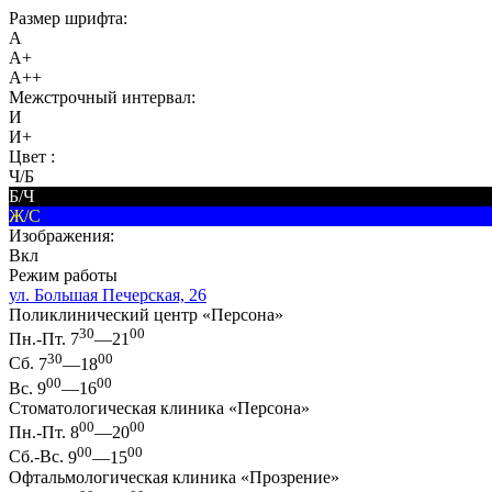
Размер шрифта:
A
A+
A++
Межстрочный интервал:
И
И+
Цвет :
Ч/Б
Б/Ч
Ж/С
Изображения:
Вкл
Режим работы
ул. Большая Печерская, 26
Поликлинический центр «Персона»
30
00
Пн.-Пт.
7
—21
30
00
Сб.
7
—18
00
00
Вс.
9
—16
Стоматологическая клиника «Персона»
00
00
Пн.-Пт.
8
—20
00
00
Сб.-Вс.
9
—15
Офтальмологическая клиника «Прозрение»