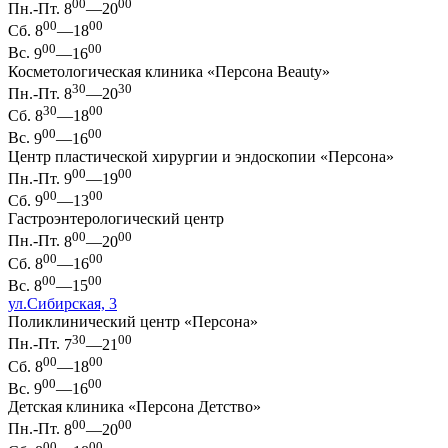
00
00
Пн.-Пт.
8
—20
00
00
Сб.
8
—18
00
00
Вс.
9
—16
Косметологическая клиника «Персона Beauty»
30
30
Пн.-Пт.
8
—20
30
00
Сб.
8
—18
00
00
Вс.
9
—16
Центр пластической хирургии и эндоскопии «Персона»
00
00
Пн.-Пт.
9
—19
00
00
Сб.
9
—13
Гастроэнтерологический центр
00
00
Пн.-Пт.
8
—20
00
00
Сб.
8
—16
00
00
Вс.
8
—15
ул.Сибирская, 3
Поликлинический центр «Персона»
30
00
Пн.-Пт.
7
—21
00
00
Сб.
8
—18
00
00
Вс.
9
—16
Детская клиника «Персона Детство»
00
00
Пн.-Пт.
8
—20
00
00