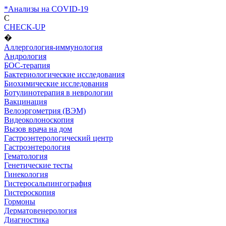
*Анализы на COVID-19
C
CHECK-UP
�
Аллергология-иммунология
Андрология
БОС-терапия
Бактериологические исследования
Биохимические исследования
Ботулинотерапия в неврологии
Вакцинация
Велоэргометрия (ВЭМ)
Видеоколоноскопия
Вызов врача на дом
Гастроэнтерологический центр
Гастроэнтерология
Гематология
Генетические тесты
Гинекология
Гистеросальпингография
Гистероскопия
Гормоны
Дерматовенерология
Диагностика