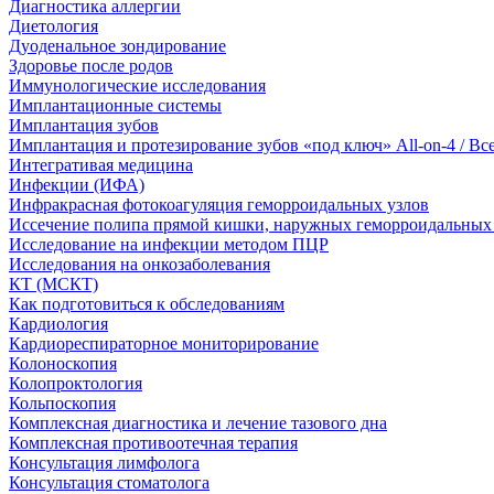
Диагностика аллергии
Диетология
Дуоденальное зондирование
Здоровье после родов
Иммунологические исследования
Имплантационные системы
Имплантация зубов
Имплантация и протезирование зубов «под ключ» All-on-4 / Вс
Интегративая медицина
Инфекции (ИФА)
Инфракрасная фотокоагуляция геморроидальных узлов
Иссечение полипа прямой кишки, наружных геморроидальных 
Исследование на инфекции методом ПЦР
Исследования на онкозаболевания
КТ (МСКТ)
Как подготовиться к обследованиям
Кардиология
Кардиореспираторное мониторирование
Колоноскопия
Колопроктология
Кольпоскопия
Комплексная диагностика и лечение тазового дна
Комплексная противоотечная терапия
Консультация лимфолога
Консультация стоматолога