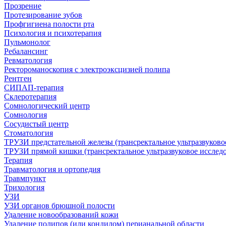
Прозрение
Протезирование зубов
Профгигиена полости рта
Психология и психотерапия
Пульмонолог
Ребалансинг
Ревматология
Ректороманоскопия с электроэксцизией полипа
Рентген
СИПАП-терапия
Склеротерапия
Сомнологический центр
Сомнология
Сосудистый центр
Стоматология
ТРУЗИ предстательной железы (трансректальное ультразвуково
ТРУЗИ прямой кишки (трансректальное ультразвуковое исслед
Терапия
Травматология и ортопедия
Травмпункт
Трихология
УЗИ
УЗИ органов брюшной полости
Удаление новообразований кожи
Удаление полипов (или кондилом) перианальной области