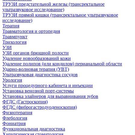
ТРУЗИ предстательной железы (трансректальное
ультразвуковое исследование)
ТРУЗИ прямой кишки (трансректальное ультразвуковое
исследование)
Терапия
Травматология и ортопедия
Травмпункт
Трихология
УЗИ
УЗИ органов брюшной полости
Удаление новообразований кожи
Удаление полипов (или кондилом) перианальной области
Ударно-волновая терапия (УВТ)
Ультразвуковая диагностика сосудов
Урология
Услуги процедурного кабинета и инъекции
Установка венозной порт-системы
Установка элайнеров для выравнивания зубов
ФГДС (Гастроскопия)
ФГДС (фиброгастродуоденоскопия)
Физиотерапия
Флебология
Фониатрия
Функциональная диагностика
Хирургическая стоматология