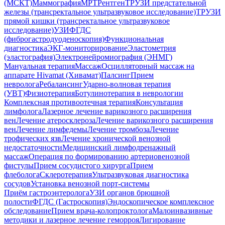
(МСКТ)
Маммография
МРТ
Рентген
ТРУЗИ предстательной
железы (трансректальное ультразвуковое исследование)
ТРУЗИ
прямой кишки (трансректальное ультразвуковое
исследование)
УЗИ
ФГДС
(фиброгастродуоденоскопия)
Функциональная
диагностика
ЭКГ-мониторирование
Эластометрия
(эластография)
Электронейромиография (ЭНМГ)
Мануальная терапия
Массаж
Осцилляторный массаж на
аппарате Hivamat (Хивамат)
Палсинг
Прием
невролога
Ребалансинг
Ударно-волновая терапия
(УВТ)
Физиотерапия
Ботулинотерапия в неврологии
Комплексная противоотечная терапия
Консультация
лимфолога
Лазерное лечение варикозного расширения
вен
Лечение атеросклероза
Лечение варикозного расширения
вен
Лечение лимфедемы
Лечение тромбоза
Лечение
трофических язв
Лечение хронической венозной
недостаточности
Медицинский лимфодренажный
массаж
Операция по формированию артериовенозной
фистулы
Прием сосудистого хирурга
Прием
флеболога
Склеротерапия
Ультразвуковая диагностика
сосудов
Установка венозной порт-системы
Приём гастроэнтеролога
УЗИ органов брюшной
полости
ФГДС (Гастроскопия)
Эндоскопическое комплексное
обследование
Прием врача-колопроктолога
Малоинвазивные
методики и лазерное лечение геморроя
Лигирование