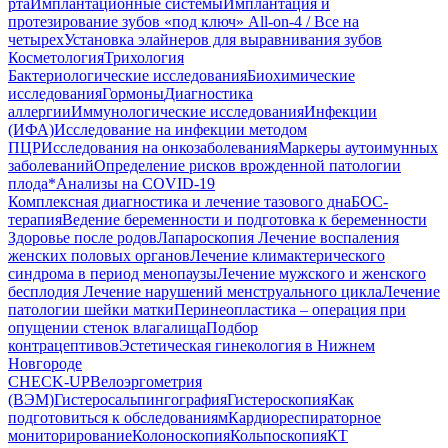
рта
Имплантационные системы
Имплантация и
протезирование зубов «под ключ» All-on-4 / Все на
четырех
Установка элайнеров для выравнивания зубов
Косметология
Трихология
Бактериологические исследования
Биохимические
исследования
Гормоны
Диагностика
аллергии
Иммунологические исследования
Инфекции
(ИФА)
Исследование на инфекции методом
ПЦР
Исследования на онкозаболевания
Маркеры аутоимунных
заболеваний
Определение рисков врожденной патологии
плода
*Анализы на COVID-19
Комплексная диагностика и лечение тазового дна
БОС-
терапия
Ведение беременности и подготовка к беременности
Здоровье после родов
Лапароскопия
Лечение воспаления
женских половых органов
Лечение климактерического
синдрома в период менопаузы
Лечение мужского и женского
бесплодия
Лечение нарушений менструального цикла
Лечение
патологии шейки матки
Перинеопластика – операция при
опущении стенок влагалища
Подбор
контрацептивов
Эстетическая гинекология в Нижнем
Новгороде
CHECK-UP
Велоэргометрия
(ВЭМ)
Гистеросальпингография
Гистероскопия
Как
подготовиться к обследованиям
Кардиореспираторное
мониторирование
Колоноскопия
Кольпоскопия
КТ