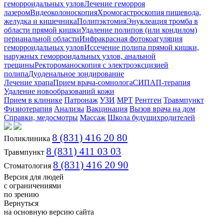
геморроидальных узлов
Лечение геморроя
лазером
Видеоколоноскопия
Хромогастроскопия пищевода,
желудка и кишечника
Полипэктомия
Энуклеация тромба в
области прямой кишки
Удаление полипов (или кондилом)
перианальной области
Инфракрасная фотокоагуляция
геморроидальных узлов
Иссечение полипа прямой кишки,
наружных геморроидальных узлов, анальной
трещины
Ректороманоскопия с электроэксцизией
полипа
Дуоденальное зондирование
Лечение храпа
Прием врача-сомнолога
СИПАП-терапия
Удаление новообразований кожи
Прием в клинике
Патронаж
УЗИ
МРТ
Рентген
Травмпункт
Физиотерапия
Анализы
Вакцинация
Вызов врача на дом
Справки, медосмотры
Массаж
Школа будущихродителей
8 (831) 416 20 80
Поликлиника
8 (831) 411 03 03
Травмпункт
8 (831) 416 20 90
Стоматология
Версия для людей
с ограничениями
по зрению
Вернуться
на основную версию сайта