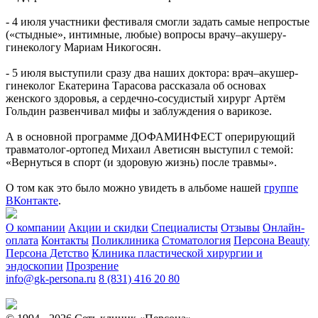
- 4 июля участники фестиваля смогли задать самые непростые
(«стыдные», интимные, любые) вопросы врачу–акушеру-
гинекологу Мариам Никогосян.
- 5 июля выступили сразу два наших доктора: врач–акушер-
гинеколог Екатерина Тарасова рассказала об основах
женского здоровья, а сердечно-сосудистый хирург Артём
Гольдин развенчивал мифы и заблуждения о варикозе.
А в основной программе ДОФАМИНФЕСТ оперирующий
травматолог-ортопед Михаил Аветисян выступил с темой:
«Вернуться в спорт (и здоровую жизнь) после травмы».
О том как это было можно увидеть в альбоме нашей
группе
ВКонтакте
.
О компании
Акции и скидки
Специалисты
Отзывы
Онлайн-
оплата
Контакты
Поликлиника
Стоматология
Персона Beauty
Персона Детство
Клиника пластической хирургии и
эндоскопии
Прозрение
info@gk-persona.ru
8 (831) 416 20 80