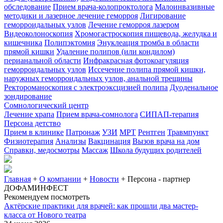
обследование
Прием врача-колопроктолога
Малоинвазивные
методики и лазерное лечение геморроя
Лигирование
геморроидальных узлов
Лечение геморроя лазером
Видеоколоноскопия
Хромогастроскопия пищевода, желудка и
кишечника
Полипэктомия
Энуклеация тромба в области
прямой кишки
Удаление полипов (или кондилом)
перианальной области
Инфракрасная фотокоагуляция
геморроидальных узлов
Иссечение полипа прямой кишки,
наружных геморроидальных узлов, анальной трещины
Ректороманоскопия с электроэксцизией полипа
Дуоденальное
зондирование
Сомнологический центр
Лечение храпа
Прием врача-сомнолога
СИПАП-терапия
Персона детство
Прием в клинике
Патронаж
УЗИ
МРТ
Рентген
Травмпункт
Физиотерапия
Анализы
Вакцинация
Вызов врача на дом
Справки, медосмотры
Массаж
Школа будущих родителей
Главная
+
О компании
+
Новости
+
Персона - партнер
ДОФАМИНФЕСТ
Рекомендуем посмотреть
Актёрские практики для врачей: как прошли два мастер-
класса от Нового театра