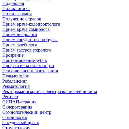
Подология
Поликлиника
Полипэктомия
Получение справок
Прием врача-колопроктолога
Прием врача-сомнолога
Прием невролога
Прием сосудистого хирурга
Прием флеболога
Приём гастроэнтеролога
Прозрение
Протезирование зубов
Профгигиена полости рта
Психология и психотерапия
Пульмонолог
Ребалансинг
Ревматология
Ректороманоскопия с электроэксцизией полипа
Рентген
СИПАП-терапия
Склеротерапия
Сомнологический центр
Сомнология
Сосудистый центр
Стоматология