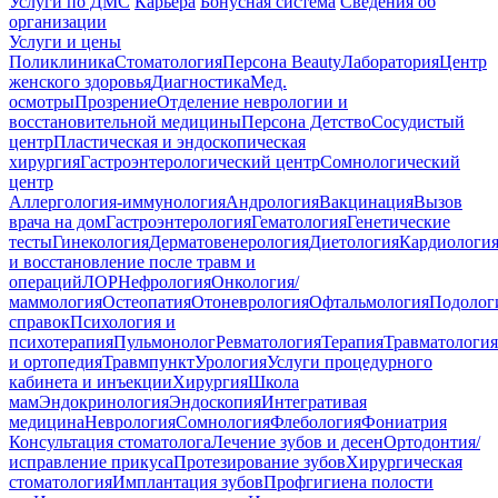
Услуги по ДМС
Карьера
Бонусная система
Сведения об
организации
Услуги и цены
Поликлиника
Стоматология
Персона Beauty
Лаборатория
Центр
женского здоровья
Диагностика
Мед.
осмотры
Прозрение
Отделение неврологии и
восстановительной медицины
Персона Детство
Сосудистый
центр
Пластическая и эндоскопическая
хирургия
Гастроэнтерологический центр
Сомнологический
центр
Аллергология-иммунология
Андрология
Вакцинация
Вызов
врача на дом
Гастроэнтерология
Гематология
Генетические
тесты
Гинекология
Дерматовенерология
Диетология
Кардиологи
и восстановление после травм и
операций
ЛОР
Нефрология
Онкология/
маммология
Остеопатия
Отоневрология
Офтальмология
Подолог
справок
Психология и
психотерапия
Пульмонолог
Ревматология
Терапия
Травматология
и ортопедия
Травмпункт
Урология
Услуги процедурного
кабинета и инъекции
Хирургия
Школа
мам
Эндокринология
Эндоскопия
Интегративая
медицина
Неврология
Сомнология
Флебология
Фониатрия
Консультация стоматолога
Лечение зубов и десен
Ортодонтия/
исправление прикуса
Протезирование зубов
Хирургическая
стоматология
Имплантация зубов
Профгигиена полости