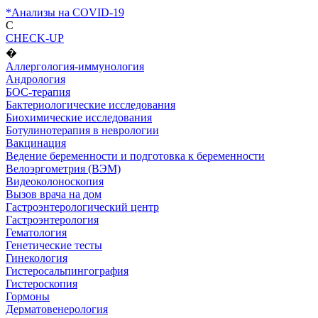
*Анализы на COVID-19
C
CHECK-UP
�
Аллергология-иммунология
Андрология
БОС-терапия
Бактериологические исследования
Биохимические исследования
Ботулинотерапия в неврологии
Вакцинация
Ведение беременности и подготовка к беременности
Велоэргометрия (ВЭМ)
Видеоколоноскопия
Вызов врача на дом
Гастроэнтерологический центр
Гастроэнтерология
Гематология
Генетические тесты
Гинекология
Гистеросальпингография
Гистероскопия
Гормоны
Дерматовенерология