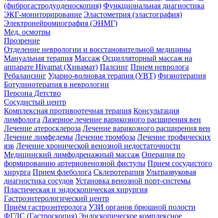
(фиброгастродуоденоскопия)
Функциональная диагностика
ЭКГ-мониторирование
Эластометрия (эластография)
Электронейромиография (ЭНМГ)
Мед. осмотры
Прозрение
Отделение неврологии и восстановительной медицины
Мануальная терапия
Массаж
Осцилляторный массаж на
аппарате Hivamat (Хивамат)
Палсинг
Прием невролога
Ребалансинг
Ударно-волновая терапия (УВТ)
Физиотерапия
Ботулинотерапия в неврологии
Персона Детство
Сосудистый центр
Комплексная противоотечная терапия
Консультация
лимфолога
Лазерное лечение варикозного расширения вен
Лечение атеросклероза
Лечение варикозного расширения вен
Лечение лимфедемы
Лечение тромбоза
Лечение трофических
язв
Лечение хронической венозной недостаточности
Медицинский лимфодренажный массаж
Операция по
формированию артериовенозной фистулы
Прием сосудистого
хирурга
Прием флеболога
Склеротерапия
Ультразвуковая
диагностика сосудов
Установка венозной порт-системы
Пластическая и эндоскопическая хирургия
Гастроэнтерологический центр
Приём гастроэнтеролога
УЗИ органов брюшной полости
ФГДС (Гастроскопия)
Эндоскопическое комплексное