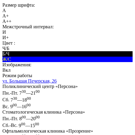
Размер шрифта:
A
A+
A++
Межстрочный интервал:
И
И+
Цвет :
Ч/Б
Б/Ч
Ж/С
Изображения:
Вкл
Режим работы
ул. Большая Печерская, 26
Поликлинический центр «Персона»
30
00
Пн.-Пт.
7
—21
30
00
Сб.
7
—18
00
00
Вс.
9
—16
Стоматологическая клиника «Персона»
00
00
Пн.-Пт.
8
—20
00
00
Сб.-Вс.
9
—15
Офтальмологическая клиника «Прозрение»