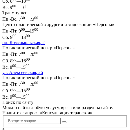
Сб.
8
—18
00
00
Вс.
9
—16
Травмпункт
30
00
Пн.-Вс.
7
—22
Центр пластической хирургии и эндоскопии «Персона»
00
00
Пн.-Пт.
9
—19
00
00
Сб.
9
—13
пл. Комсомольская, 2
Поликлинический центр «Персона»
00
00
Пн.-Пт.
7
—20
00
00
Сб.
8
—16
00
00
Вс.
8
—15
ул. Алексеевская, 26
Поликлинический центр «Персона»
30
00
Пн.-Пт.
7
—20
00
00
Сб.
9
—15
00
00
Вс.
9
—15
Поиск по сайту
Можно найти любую услугу, врача или раздел на сайте.
Начните с запроса «
Консультация терапевта
»
*