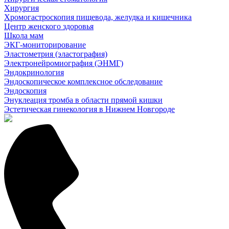
Хирургия
Хромогастроскопия пищевода, желудка и кишечника
Центр женского здоровья
Школа мам
ЭКГ-мониторирование
Эластометрия (эластография)
Электронейромиография (ЭНМГ)
Эндокринология
Эндоскопическое комплексное обследование
Эндоскопия
Энуклеация тромба в области прямой кишки
Эстетическая гинекология в Нижнем Новгороде