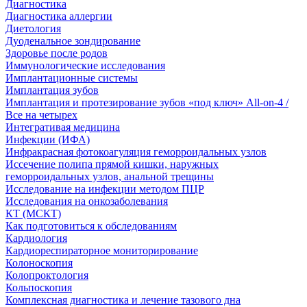
Диагностика
Диагностика аллергии
Диетология
Дуоденальное зондирование
Здоровье после родов
Иммунологические исследования
Имплантационные системы
Имплантация зубов
Имплантация и протезирование зубов «под ключ» All-on-4 /
Все на четырех
Интегративая медицина
Инфекции (ИФА)
Инфракрасная фотокоагуляция геморроидальных узлов
Иссечение полипа прямой кишки, наружных
геморроидальных узлов, анальной трещины
Исследование на инфекции методом ПЦР
Исследования на онкозаболевания
КТ (МСКТ)
Как подготовиться к обследованиям
Кардиология
Кардиореспираторное мониторирование
Колоноскопия
Колопроктология
Кольпоскопия
Комплексная диагностика и лечение тазового дна