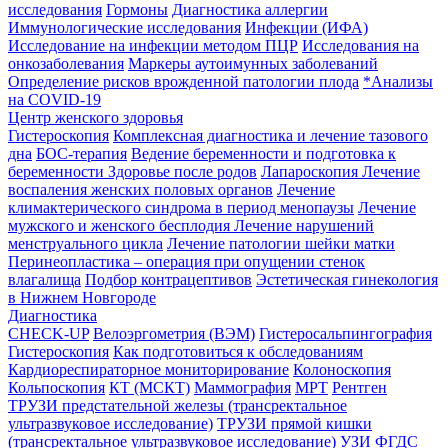
исследования
Гормоны
Диагностика аллергии
Иммунологические исследования
Инфекции (ИФА)
Исследование на инфекции методом ПЦР
Исследования на
онкозаболевания
Маркеры аутоимунных заболеваний
Определение рисков врожденной патологии плода
*Анализы
на COVID-19
Центр женского здоровья
Гистероскопия
Комплексная диагностика и лечение тазового
дна
БОС-терапия
Ведение беременности и подготовка к
беременности
Здоровье после родов
Лапароскопия
Лечение
воспаления женских половых органов
Лечение
климактерического синдрома в период менопаузы
Лечение
мужского и женского бесплодия
Лечение нарушений
менструального цикла
Лечение патологии шейки матки
Перинеопластика – операция при опущении стенок
влагалища
Подбор контрацептивов
Эстетическая гинекология
в Нижнем Новгороде
Диагностика
CHECK-UP
Велоэргометрия (ВЭМ)
Гистеросальпингография
Гистероскопия
Как подготовиться к обследованиям
Кардиореспираторное мониторирование
Колоноскопия
Кольпоскопия
КТ (МСКТ)
Маммография
МРТ
Рентген
ТРУЗИ предстательной железы (трансректальное
ультразвуковое исследование)
ТРУЗИ прямой кишки
(трансректальное ультразвуковое исследование)
УЗИ
ФГДС