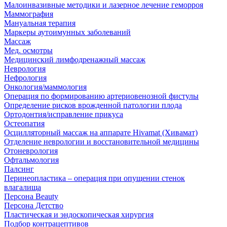
Малоинвазивные методики и лазерное лечение геморроя
Маммография
Мануальная терапия
Маркеры аутоимунных заболеваний
Массаж
Мед. осмотры
Медицинский лимфодренажный массаж
Неврология
Нефрология
Онкология/маммология
Операция по формированию артериовенозной фистулы
Определение рисков врожденной патологии плода
Ортодонтия/исправление прикуса
Остеопатия
Осцилляторный массаж на аппарате Hivamat (Хивамат)
Отделение неврологии и восстановительной медицины
Отоневрология
Офтальмология
Палсинг
Перинеопластика – операция при опущении стенок
влагалища
Персона Beauty
Персона Детство
Пластическая и эндоскопическая хирургия
Подбор контрацептивов