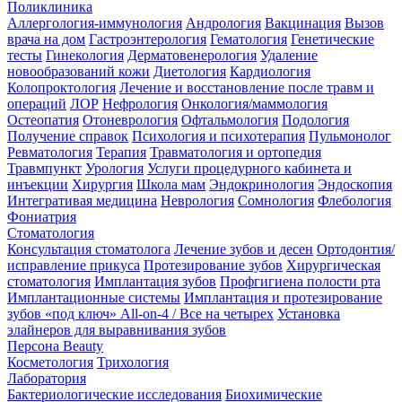
Поликлиника
Аллергология-иммунология
Андрология
Вакцинация
Вызов
врача на дом
Гастроэнтерология
Гематология
Генетические
тесты
Гинекология
Дерматовенерология
Удаление
новообразований кожи
Диетология
Кардиология
Колопроктология
Лечение и восстановление после травм и
операций
ЛОР
Нефрология
Онкология/маммология
Остеопатия
Отоневрология
Офтальмология
Подология
Получение справок
Психология и психотерапия
Пульмонолог
Ревматология
Терапия
Травматология и ортопедия
Травмпункт
Урология
Услуги процедурного кабинета и
инъекции
Хирургия
Школа мам
Эндокринология
Эндоскопия
Интегративая медицина
Неврология
Сомнология
Флебология
Фониатрия
Стоматология
Консультация стоматолога
Лечение зубов и десен
Ортодонтия/
исправление прикуса
Протезирование зубов
Хирургическая
стоматология
Имплантация зубов
Профгигиена полости рта
Имплантационные системы
Имплантация и протезирование
зубов «под ключ» All-on-4 / Все на четырех
Установка
элайнеров для выравнивания зубов
Персона Beauty
Косметология
Трихология
Лаборатория
Бактериологические исследования
Биохимические