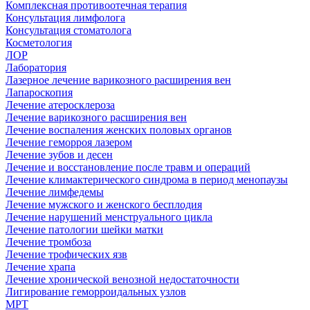
Комплексная противоотечная терапия
Консультация лимфолога
Консультация стоматолога
Косметология
ЛОР
Лаборатория
Лазерное лечение варикозного расширения вен
Лапароскопия
Лечение атеросклероза
Лечение варикозного расширения вен
Лечение воспаления женских половых органов
Лечение геморроя лазером
Лечение зубов и десен
Лечение и восстановление после травм и операций
Лечение климактерического синдрома в период менопаузы
Лечение лимфедемы
Лечение мужского и женского бесплодия
Лечение нарушений менструального цикла
Лечение патологии шейки матки
Лечение тромбоза
Лечение трофических язв
Лечение храпа
Лечение хронической венозной недостаточности
Лигирование геморроидальных узлов
МРТ