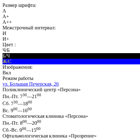
Размер шрифта:
A
A+
A++
Межстрочный интервал:
И
И+
Цвет :
Ч/Б
Б/Ч
Ж/С
Изображения:
Вкл
Режим работы
ул. Большая Печерская, 26
Поликлинический центр «Персона»
30
00
Пн.-Пт.
7
—21
30
00
Сб.
7
—18
00
00
Вс.
9
—16
Стоматологическая клиника «Персона»
00
00
Пн.-Пт.
8
—20
00
00
Сб.-Вс.
9
—15
Офтальмологическая клиника «Прозрение»