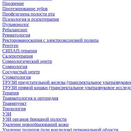
Прозрение
Протезирование зубов
Профгигиена полости рта
Психология и психотерапия
Пульмонолог
Ребалансинг
Ревматология
Ректороманоскопия с электроэксцизией полипа
Рентген
СИПАП-терапия
Склеротерапия
Сомнологический центр
Сомнология
Сосудистый центр
Стоматология
ТРУЗИ предстательной железы (трансректальное ультразвуково
ТРУЗИ прямой кишки (трансректальное ультразвуковое исслед
Терапия
Травматология и ортопедия
Травмпункт
Трихология
УЗИ
УЗИ органов брюшной полости
Удаление новообразований кожи
Удаление полипов (или кондилом) перианальной области