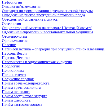
Нефрология
Онкология/маммология
Операция по формированию артериовенозной фистулы
Определение рисков врожденной патологии плода
Ортодонтия/исправление прикуса
Остеопатия
Осцилляторный массаж на аппарате Hivamat (Хивамат)
Отделение неврологии и восстановительной медицины
Отоневрология
Офтальмология
Палсинг
Перинеопластика – операция при опущении стенок влагалища
Персона Beauty
Персона Детство
Пластическая и эндоскопическая хирургия
Подология
Поликлиника
Полипэктомия
Получение справок
Прием врача-колопроктолога
Прием врача-сомнолога
Прием невролога
Прием сосудистого хирурга
Прием флеболога
Приём гастроэнтеролога