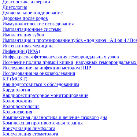
Диагностика аллергии
Диетология
Дуоденальное зондирование
Здоровье после родов
Иммунологические исследования
Имплантационные системы
Имплантация зубов
Имплантация и протезирование зубов «под ключ» All-on-4 / Вс
Интегративая медицина
Инфекции (ИФА)
Инфракрасная фотокоагуляция геморроидальных узлов
Иссечение полипа прямой кишки, наружных геморроидальных 
Исследование на инфекции методом ПЦР
Исследования на онкозаболевания
КТ (МСКТ)
Как подготовиться к обследованиям
Кардиология
Кардиореспираторное мониторирование
Колоноскопия
Колопроктология
Кольпоскопия
Комплексная диагностика и лечение тазового дна
Комплексная противоотечная терапия
Консультация лимфолога
Консультация стоматолога