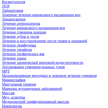
Косметология
ЛОР
Лаборатория
Лазерное лечение варикозного расширения вен
Лапароскопия
Лечение атеросклероза
Лечение варикозного расширения вен
Лечение геморроя лазером
Лечение зубов и десен
Лечение и восстановление после травм и операций
Лечение лимфедемы
Лечение тромбоза
Лечение трофических язв
Лечение храпа
Лечение хронической венозной недостаточности
Лигирование геморроидальных узлов
МРТ
Малоинвазивные методики и лазерное лечение геморроя
Маммография
Мануальная терапия
Маркеры аутоимунных заболеваний
Массаж
Мед. осмотры
Медицинский лимфодренажный массаж
Неврология