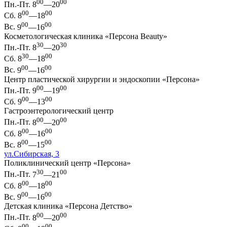
00
00
Пн.-Пт.
8
—20
00
00
Сб.
8
—18
00
00
Вс.
9
—16
Косметологическая клиника «Персона Beauty»
30
30
Пн.-Пт.
8
—20
30
00
Сб.
8
—18
00
00
Вс.
9
—16
Центр пластической хирургии и эндоскопии «Персона»
00
00
Пн.-Пт.
9
—19
00
00
Сб.
9
—13
Гастроэнтерологический центр
00
00
Пн.-Пт.
8
—20
00
00
Сб.
8
—16
00
00
Вс.
8
—15
ул.Сибирская, 3
Поликлинический центр «Персона»
30
00
Пн.-Пт.
7
—21
00
00
Сб.
8
—18
00
00
Вс.
9
—16
Детская клиника «Персона Детство»
00
00
Пн.-Пт.
8
—20
00
00