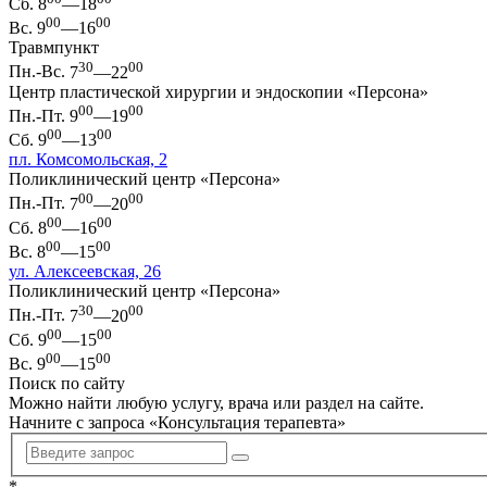
Сб.
8
—18
00
00
Вс.
9
—16
Травмпункт
30
00
Пн.-Вс.
7
—22
Центр пластической хирургии и эндоскопии «Персона»
00
00
Пн.-Пт.
9
—19
00
00
Сб.
9
—13
пл. Комсомольская, 2
Поликлинический центр «Персона»
00
00
Пн.-Пт.
7
—20
00
00
Сб.
8
—16
00
00
Вс.
8
—15
ул. Алексеевская, 26
Поликлинический центр «Персона»
30
00
Пн.-Пт.
7
—20
00
00
Сб.
9
—15
00
00
Вс.
9
—15
Поиск по сайту
Можно найти любую услугу, врача или раздел на сайте.
Начните с запроса «
Консультация терапевта
»
*