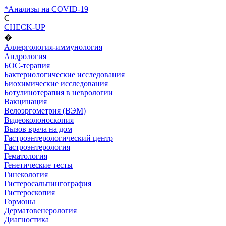
*Анализы на COVID-19
C
CHECK-UP
�
Аллергология-иммунология
Андрология
БОС-терапия
Бактериологические исследования
Биохимические исследования
Ботулинотерапия в неврологии
Вакцинация
Велоэргометрия (ВЭМ)
Видеоколоноскопия
Вызов врача на дом
Гастроэнтерологический центр
Гастроэнтерология
Гематология
Генетические тесты
Гинекология
Гистеросальпингография
Гистероскопия
Гормоны
Дерматовенерология
Диагностика