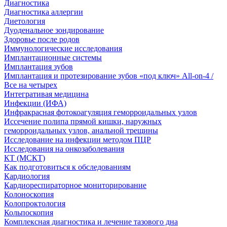
Диагностика
Диагностика аллергии
Диетология
Дуоденальное зондирование
Здоровье после родов
Иммунологические исследования
Имплантационные системы
Имплантация зубов
Имплантация и протезирование зубов «под ключ» All-on-4 /
Все на четырех
Интегративая медицина
Инфекции (ИФА)
Инфракрасная фотокоагуляция геморроидальных узлов
Иссечение полипа прямой кишки, наружных
геморроидальных узлов, анальной трещины
Исследование на инфекции методом ПЦР
Исследования на онкозаболевания
КТ (МСКТ)
Как подготовиться к обследованиям
Кардиология
Кардиореспираторное мониторирование
Колоноскопия
Колопроктология
Кольпоскопия
Комплексная диагностика и лечение тазового дна