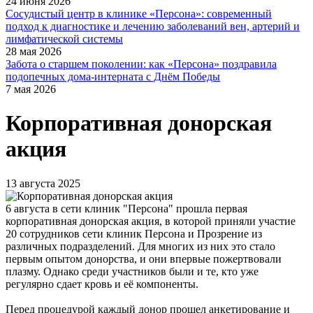
24 июня 2026
Сосудистый центр в клинике «Персона»: современный
подход к диагностике и лечению заболеваний вен, артерий и
лимфатической системы
28 мая 2026
Забота о старшем поколении: как «Персона» поздравила
подопечных дома-интерната с Днём Победы
7 мая 2026
Корпоративная донорская
акция
13 августа 2025
6 августа в сети клиник "Персона" прошла первая
корпоративная донорская акция, в которой приняли участие
20 сотрудников сети клиник Персона и Прозрение из
различных подразделений. Для многих из них это стало
первым опытом донорства, и они впервые пожертвовали
плазму. Однако среди участников были и те, кто уже
регулярно сдает кровь и её компоненты.
Перед процедурой каждый донор прошел анкетирование и