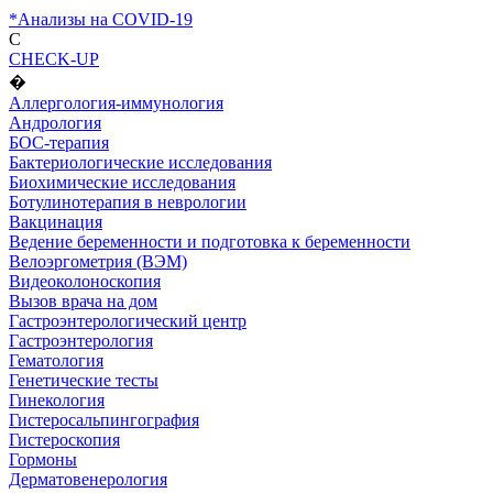
*Анализы на COVID-19
C
CHECK-UP
�
Аллергология-иммунология
Андрология
БОС-терапия
Бактериологические исследования
Биохимические исследования
Ботулинотерапия в неврологии
Вакцинация
Ведение беременности и подготовка к беременности
Велоэргометрия (ВЭМ)
Видеоколоноскопия
Вызов врача на дом
Гастроэнтерологический центр
Гастроэнтерология
Гематология
Генетические тесты
Гинекология
Гистеросальпингография
Гистероскопия
Гормоны
Дерматовенерология