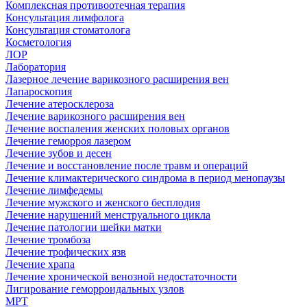
Комплексная противоотечная терапия
Консультация лимфолога
Консультация стоматолога
Косметология
ЛОР
Лаборатория
Лазерное лечение варикозного расширения вен
Лапароскопия
Лечение атеросклероза
Лечение варикозного расширения вен
Лечение воспаления женских половых органов
Лечение геморроя лазером
Лечение зубов и десен
Лечение и восстановление после травм и операций
Лечение климактерического синдрома в период менопаузы
Лечение лимфедемы
Лечение мужского и женского бесплодия
Лечение нарушений менструального цикла
Лечение патологии шейки матки
Лечение тромбоза
Лечение трофических язв
Лечение храпа
Лечение хронической венозной недостаточности
Лигирование геморроидальных узлов
МРТ