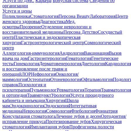
Услуги по ДМС
Карьера
Бонусная система
Сведения об
организации
Услуги и цены
Поликлиника
Стоматология
Персона Beauty
Лаборатория
Центр
женского здоровья
Диагностика
Мед.
осмотры
Прозрение
Отделение неврологии и
восстановительной медицины
Персона Детство
Сосудистый
центр
Пластическая и эндоскопическая
хирургия
Гастроэнтерологический центр
Сомнологический
центр
Аллергология-иммунология
Андрология
Вакцинация
Вызов
врача на дом
Гастроэнтерология
Гематология
Генетические
тесты
Гинекология
Дерматовенерология
Диетология
Кардиологи
и восстановление после травм и
операций
ЛОР
Нефрология
Онкология/
маммология
Остеопатия
Отоневрология
Офтальмология
Подолог
справок
Психология и
психотерапия
Пульмонолог
Ревматология
Терапия
Травматология
и ортопедия
Травмпункт
Урология
Услуги процедурного
кабинета и инъекции
Хирургия
Школа
мам
Эндокринология
Эндоскопия
Интегративая
медицина
Неврология
Сомнология
Флебология
Фониатрия
Консультация стоматолога
Лечение зубов и десен
Ортодонтия/
исправление прикуса
Протезирование зубов
Хирургическая
стоматология
Имплантация зубов
Профгигиена полости