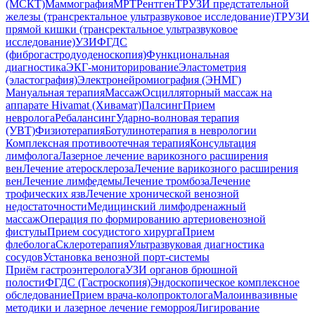
(МСКТ)
Маммография
МРТ
Рентген
ТРУЗИ предстательной
железы (трансректальное ультразвуковое исследование)
ТРУЗИ
прямой кишки (трансректальное ультразвуковое
исследование)
УЗИ
ФГДС
(фиброгастродуоденоскопия)
Функциональная
диагностика
ЭКГ-мониторирование
Эластометрия
(эластография)
Электронейромиография (ЭНМГ)
Мануальная терапия
Массаж
Осцилляторный массаж на
аппарате Hivamat (Хивамат)
Палсинг
Прием
невролога
Ребалансинг
Ударно-волновая терапия
(УВТ)
Физиотерапия
Ботулинотерапия в неврологии
Комплексная противоотечная терапия
Консультация
лимфолога
Лазерное лечение варикозного расширения
вен
Лечение атеросклероза
Лечение варикозного расширения
вен
Лечение лимфедемы
Лечение тромбоза
Лечение
трофических язв
Лечение хронической венозной
недостаточности
Медицинский лимфодренажный
массаж
Операция по формированию артериовенозной
фистулы
Прием сосудистого хирурга
Прием
флеболога
Склеротерапия
Ультразвуковая диагностика
сосудов
Установка венозной порт-системы
Приём гастроэнтеролога
УЗИ органов брюшной
полости
ФГДС (Гастроскопия)
Эндоскопическое комплексное
обследование
Прием врача-колопроктолога
Малоинвазивные
методики и лазерное лечение геморроя
Лигирование