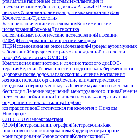
рта
Имплантационные системы
Имплантация и
протезирование зубов «под ключ» All-on-4 / Все на
четырех
Установка элайнеров для выравнивания зубов
Косметология
Трихология
Бактериологические исследования
Биохимические
исследования
Гормоны
Диагностика
аллергии
Иммунологические исследования
Инфекции
(ИФА)
Исследование на инфекции методом
ПЦР
Исследования на онкозаболевания
Маркеры аутоимунных
заболеваний
Определение рисков врожденной патологии
плода
*Анализы на COVID-19
Комплексная диагностика и лечение тазового дна
БОС-
терапия
Ведение беременности и подготовка к беременности
Здоровье после родов
Лапароскопия
Лечение воспаления
женских половых органов
Лечение климактерического
синдрома в период менопаузы
Лечение мужского и женского
бесплодия
Лечение нарушений менструального цикла
Лечение
патологии шейки матки
Перинеопластика – операция при
опущении стенок влагалища
Подбор
контрацептивов
Эстетическая гинекология в Нижнем
Новгороде
CHECK-UP
Велоэргометрия
(ВЭМ)
Гистеросальпингография
Гистероскопия
Как
подготовиться к обследованиям
Кардиореспираторное
мониторирование
Колоноскопия
Кольпоскопия
КТ