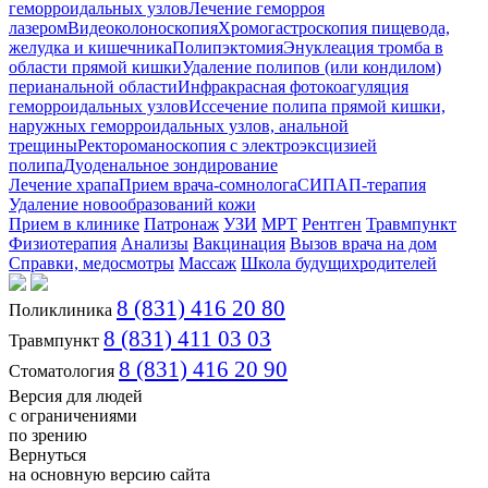
геморроидальных узлов
Лечение геморроя
лазером
Видеоколоноскопия
Хромогастроскопия пищевода,
желудка и кишечника
Полипэктомия
Энуклеация тромба в
области прямой кишки
Удаление полипов (или кондилом)
перианальной области
Инфракрасная фотокоагуляция
геморроидальных узлов
Иссечение полипа прямой кишки,
наружных геморроидальных узлов, анальной
трещины
Ректороманоскопия с электроэксцизией
полипа
Дуоденальное зондирование
Лечение храпа
Прием врача-сомнолога
СИПАП-терапия
Удаление новообразований кожи
Прием в клинике
Патронаж
УЗИ
МРТ
Рентген
Травмпункт
Физиотерапия
Анализы
Вакцинация
Вызов врача на дом
Справки, медосмотры
Массаж
Школа будущихродителей
8 (831) 416 20 80
Поликлиника
8 (831) 411 03 03
Травмпункт
8 (831) 416 20 90
Стоматология
Версия для людей
с ограничениями
по зрению
Вернуться
на основную версию сайта