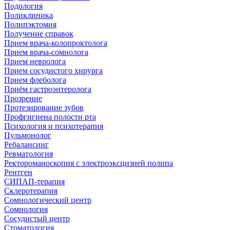
Подология
Поликлиника
Полипэктомия
Получение справок
Прием врача-колопроктолога
Прием врача-сомнолога
Прием невролога
Прием сосудистого хирурга
Прием флеболога
Приём гастроэнтеролога
Прозрение
Протезирование зубов
Профгигиена полости рта
Психология и психотерапия
Пульмонолог
Ребалансинг
Ревматология
Ректороманоскопия с электроэксцизией полипа
Рентген
СИПАП-терапия
Склеротерапия
Сомнологический центр
Сомнология
Сосудистый центр
Стоматология