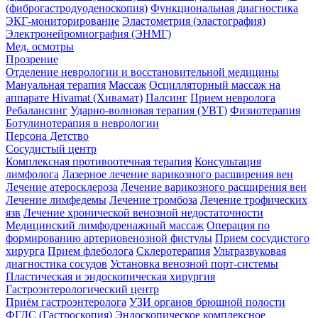
(фиброгастродуоденоскопия)
Функциональная диагностика
ЭКГ-мониторирование
Эластометрия (эластография)
Электронейромиография (ЭНМГ)
Мед. осмотры
Прозрение
Отделение неврологии и восстановительной медицины
Мануальная терапия
Массаж
Осцилляторный массаж на
аппарате Hivamat (Хивамат)
Палсинг
Прием невролога
Ребалансинг
Ударно-волновая терапия (УВТ)
Физиотерапия
Ботулинотерапия в неврологии
Персона Детство
Сосудистый центр
Комплексная противоотечная терапия
Консультация
лимфолога
Лазерное лечение варикозного расширения вен
Лечение атеросклероза
Лечение варикозного расширения вен
Лечение лимфедемы
Лечение тромбоза
Лечение трофических
язв
Лечение хронической венозной недостаточности
Медицинский лимфодренажный массаж
Операция по
формированию артериовенозной фистулы
Прием сосудистого
хирурга
Прием флеболога
Склеротерапия
Ультразвуковая
диагностика сосудов
Установка венозной порт-системы
Пластическая и эндоскопическая хирургия
Гастроэнтерологический центр
Приём гастроэнтеролога
УЗИ органов брюшной полости
ФГДС (Гастроскопия)
Эндоскопическое комплексное