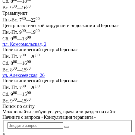
Сб.
8
—18
00
00
Вс.
9
—16
Травмпункт
30
00
Пн.-Вс.
7
—22
Центр пластической хирургии и эндоскопии «Персона»
00
00
Пн.-Пт.
9
—19
00
00
Сб.
9
—13
пл. Комсомольская, 2
Поликлинический центр «Персона»
00
00
Пн.-Пт.
7
—20
00
00
Сб.
8
—16
00
00
Вс.
8
—15
ул. Алексеевская, 26
Поликлинический центр «Персона»
30
00
Пн.-Пт.
7
—20
00
00
Сб.
9
—15
00
00
Вс.
9
—15
Поиск по сайту
Можно найти любую услугу, врача или раздел на сайте.
Начните с запроса «
Консультация терапевта
»
*