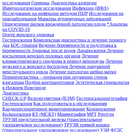
исследования
Гормоны
Диагностика аллергии
Иммунологические исследования
Инфекции (ИФА)
Исследование на инфекции методом ПЦР
Исследования на
онкозаболевания
Маркеры аутоимунных заболеваний
Определение рисков врожденной патологии плода
*Анализы
на COVID-19
Центр женского здоровья
Гистероскопия
Комплексная диагностика и лечение тазового
дна
БОС-терапия
Ведение беременности и подготовка к
беременности
Здоровье после родов
Лапароскопия
Лечение
воспаления женских половых органов
Лечение
климактерического синдрома в период менопаузы
Лечение
мужского и женского бесплодия
Лечение нарушений
менструального цикла
Лечение патологии шейки матки
Перинеопластика – операция при опущении стенок
влагалища
Подбор контрацептивов
Эстетическая гинекология
в Нижнем Новгороде
Диагностика
CHECK-UP
Велоэргометрия (ВЭМ)
Гистеросальпингография
Гистероскопия
Как подготовиться к обследованиям
Кардиореспираторное мониторирование
Колоноскопия
Кольпоскопия
КТ (МСКТ)
Маммография
МРТ
Рентген
ТРУЗИ предстательной железы (трансректальное
ультразвуковое исследование)
ТРУЗИ прямой кишки
(трансректальное ультразвуковое исследование)
УЗИ
ФГДС