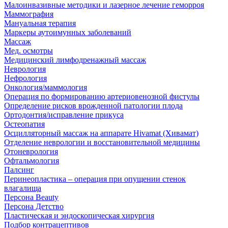
Малоинвазивные методики и лазерное лечение геморроя
Маммография
Мануальная терапия
Маркеры аутоимунных заболеваний
Массаж
Мед. осмотры
Медицинский лимфодренажный массаж
Неврология
Нефрология
Онкология/маммология
Операция по формированию артериовенозной фистулы
Определение рисков врожденной патологии плода
Ортодонтия/исправление прикуса
Остеопатия
Осцилляторный массаж на аппарате Hivamat (Хивамат)
Отделение неврологии и восстановительной медицины
Отоневрология
Офтальмология
Палсинг
Перинеопластика – операция при опущении стенок
влагалища
Персона Beauty
Персона Детство
Пластическая и эндоскопическая хирургия
Подбор контрацептивов