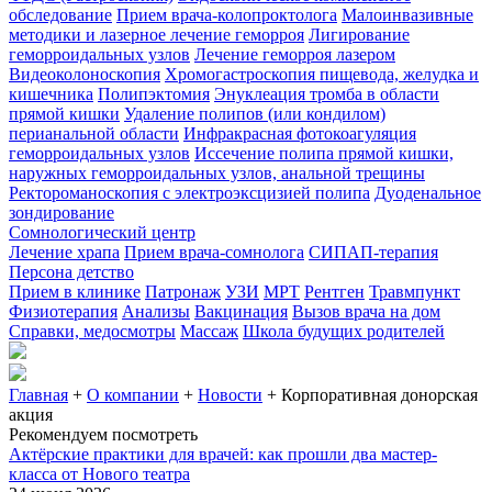
обследование
Прием врача-колопроктолога
Малоинвазивные
методики и лазерное лечение геморроя
Лигирование
геморроидальных узлов
Лечение геморроя лазером
Видеоколоноскопия
Хромогастроскопия пищевода, желудка и
кишечника
Полипэктомия
Энуклеация тромба в области
прямой кишки
Удаление полипов (или кондилом)
перианальной области
Инфракрасная фотокоагуляция
геморроидальных узлов
Иссечение полипа прямой кишки,
наружных геморроидальных узлов, анальной трещины
Ректороманоскопия с электроэксцизией полипа
Дуоденальное
зондирование
Сомнологический центр
Лечение храпа
Прием врача-сомнолога
СИПАП-терапия
Персона детство
Прием в клинике
Патронаж
УЗИ
МРТ
Рентген
Травмпункт
Физиотерапия
Анализы
Вакцинация
Вызов врача на дом
Справки, медосмотры
Массаж
Школа будущих родителей
Главная
+
О компании
+
Новости
+
Корпоративная донорская
акция
Рекомендуем посмотреть
Актёрские практики для врачей: как прошли два мастер-
класса от Нового театра