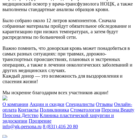
медицинский осмотр у врача-трансфузиолога НОЦК, а также
выполнены стандартные анализы образцов крови.
Было собрано около 12 литров компонентов. Сначала
собранные материалы пройдут обязательное обследование и
карантизацию при низких температурах, а затем будут
распределены по больничной сети.
Важно помнить, что донорская кровь может понадобиться в
самых разных ситуациях: при травмах, дорожно-
транспортных происшествиях, плановых и экстренных
операциях, а также в лечении онкологических заболеваний и
других медицинских случаях.
Каждый донор — это возможность для выздоровления и
спасения жизни!
Мы искренне благодарим всех участников акции!
О компании
Акции и скидки
Специалисты
Отзывы
Онлайн-
оплата
Контакты
Поликлиника
Стоматология
Персона Beauty
Персона Детство
Клиника пластической хирургии и
эндоскопии
Прозрение
info@gk-persona.ru
8 (831) 416 20 80