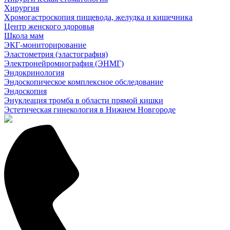
Хирургия
Хромогастроскопия пищевода, желудка и кишечника
Центр женского здоровья
Школа мам
ЭКГ-мониторирование
Эластометрия (эластография)
Электронейромиография (ЭНМГ)
Эндокринология
Эндоскопическое комплексное обследование
Эндоскопия
Энуклеация тромба в области прямой кишки
Эстетическая гинекология в Нижнем Новгороде