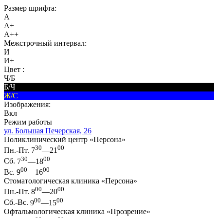
Размер шрифта:
A
A+
A++
Межстрочный интервал:
И
И+
Цвет :
Ч/Б
Б/Ч
Ж/С
Изображения:
Вкл
Режим работы
ул. Большая Печерская, 26
Поликлинический центр «Персона»
30
00
Пн.-Пт.
7
—21
30
00
Сб.
7
—18
00
00
Вс.
9
—16
Стоматологическая клиника «Персона»
00
00
Пн.-Пт.
8
—20
00
00
Сб.-Вс.
9
—15
Офтальмологическая клиника «Прозрение»