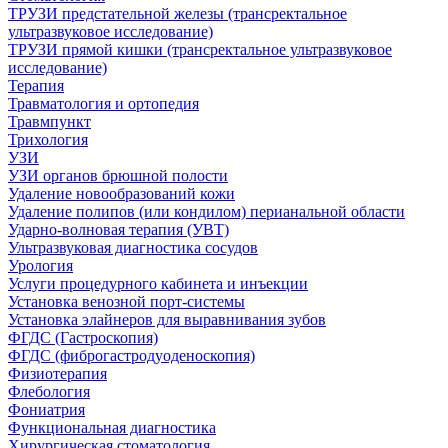
ТРУЗИ предстательной железы (трансректальное
ультразвуковое исследование)
ТРУЗИ прямой кишки (трансректальное ультразвуковое
исследование)
Терапия
Травматология и ортопедия
Травмпункт
Трихология
УЗИ
УЗИ органов брюшной полости
Удаление новообразований кожи
Удаление полипов (или кондилом) перианальной области
Ударно-волновая терапия (УВТ)
Ультразвуковая диагностика сосудов
Урология
Услуги процедурного кабинета и инъекции
Установка венозной порт-системы
Установка элайнеров для выравнивания зубов
ФГДС (Гастроскопия)
ФГДС (фиброгастродуоденоскопия)
Физиотерапия
Флебология
Фониатрия
Функциональная диагностика
Хирургическая стоматология