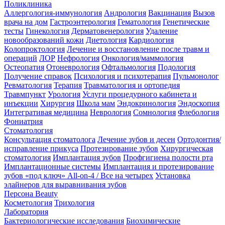
Поликлиника
Аллергология-иммунология
Андрология
Вакцинация
Вызов
врача на дом
Гастроэнтерология
Гематология
Генетические
тесты
Гинекология
Дерматовенерология
Удаление
новообразований кожи
Диетология
Кардиология
Колопроктология
Лечение и восстановление после травм и
операций
ЛОР
Нефрология
Онкология/маммология
Остеопатия
Отоневрология
Офтальмология
Подология
Получение справок
Психология и психотерапия
Пульмонолог
Ревматология
Терапия
Травматология и ортопедия
Травмпункт
Урология
Услуги процедурного кабинета и
инъекции
Хирургия
Школа мам
Эндокринология
Эндоскопия
Интегративая медицина
Неврология
Сомнология
Флебология
Фониатрия
Стоматология
Консультация стоматолога
Лечение зубов и десен
Ортодонтия/
исправление прикуса
Протезирование зубов
Хирургическая
стоматология
Имплантация зубов
Профгигиена полости рта
Имплантационные системы
Имплантация и протезирование
зубов «под ключ» All-on-4 / Все на четырех
Установка
элайнеров для выравнивания зубов
Персона Beauty
Косметология
Трихология
Лаборатория
Бактериологические исследования
Биохимические