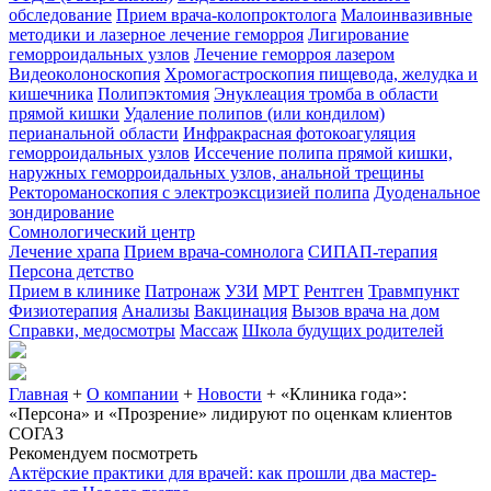
обследование
Прием врача-колопроктолога
Малоинвазивные
методики и лазерное лечение геморроя
Лигирование
геморроидальных узлов
Лечение геморроя лазером
Видеоколоноскопия
Хромогастроскопия пищевода, желудка и
кишечника
Полипэктомия
Энуклеация тромба в области
прямой кишки
Удаление полипов (или кондилом)
перианальной области
Инфракрасная фотокоагуляция
геморроидальных узлов
Иссечение полипа прямой кишки,
наружных геморроидальных узлов, анальной трещины
Ректороманоскопия с электроэксцизией полипа
Дуоденальное
зондирование
Сомнологический центр
Лечение храпа
Прием врача-сомнолога
СИПАП-терапия
Персона детство
Прием в клинике
Патронаж
УЗИ
МРТ
Рентген
Травмпункт
Физиотерапия
Анализы
Вакцинация
Вызов врача на дом
Справки, медосмотры
Массаж
Школа будущих родителей
Главная
+
О компании
+
Новости
+
«Клиника года»:
«Персона» и «Прозрение» лидируют по оценкам клиентов
СОГАЗ
Рекомендуем посмотреть
Актёрские практики для врачей: как прошли два мастер-