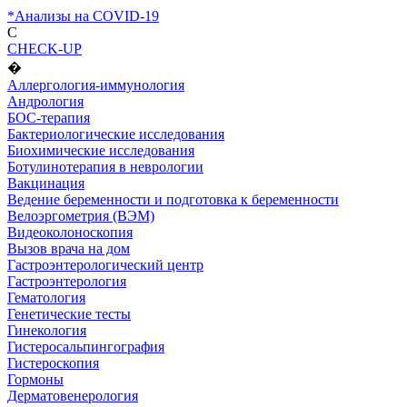
*Анализы на COVID-19
C
CHECK-UP
�
Аллергология-иммунология
Андрология
БОС-терапия
Бактериологические исследования
Биохимические исследования
Ботулинотерапия в неврологии
Вакцинация
Ведение беременности и подготовка к беременности
Велоэргометрия (ВЭМ)
Видеоколоноскопия
Вызов врача на дом
Гастроэнтерологический центр
Гастроэнтерология
Гематология
Генетические тесты
Гинекология
Гистеросальпингография
Гистероскопия
Гормоны
Дерматовенерология