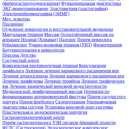
(фиброгастродуоденоскопия)
Функциональная диагностика
ЭКГ-мониторирование
Эластометрия (эластография)
Электронейромиография (ЭНМГ)
Мед. осмотры
Прозрение
Отделение неврологии и восстановительной медицины
Мануальная терапия
Массаж
Осцилляторный массаж на
аппарате Hivamat (Хивамат)
Палсинг
Прием невролога
Ребалансинг
Ударно-волновая терапия (УВТ)
Физиотерапия
Ботулинотерапия в неврологии
Персона Детство
Сосудистый центр
Комплексная противоотечная терапия
Консультация
лимфолога
Лазерное лечение варикозного расширения вен
Лечение атеросклероза
Лечение варикозного расширения вен
Лечение лимфедемы
Лечение тромбоза
Лечение трофических
язв
Лечение хронической венозной недостаточности
Медицинский лимфодренажный массаж
Операция по
формированию артериовенозной фистулы
Прием сосудистого
хирурга
Прием флеболога
Склеротерапия
Ультразвуковая
диагностика сосудов
Установка венозной порт-системы
Пластическая и эндоскопическая хирургия
Гастроэнтерологический центр
Приём гастроэнтеролога
УЗИ органов брюшной полости
ФГДС (Гастроскопия)
Эндоскопическое комплексное