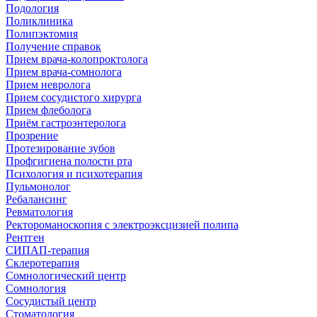
Подология
Поликлиника
Полипэктомия
Получение справок
Прием врача-колопроктолога
Прием врача-сомнолога
Прием невролога
Прием сосудистого хирурга
Прием флеболога
Приём гастроэнтеролога
Прозрение
Протезирование зубов
Профгигиена полости рта
Психология и психотерапия
Пульмонолог
Ребалансинг
Ревматология
Ректороманоскопия с электроэксцизией полипа
Рентген
СИПАП-терапия
Склеротерапия
Сомнологический центр
Сомнология
Сосудистый центр
Стоматология