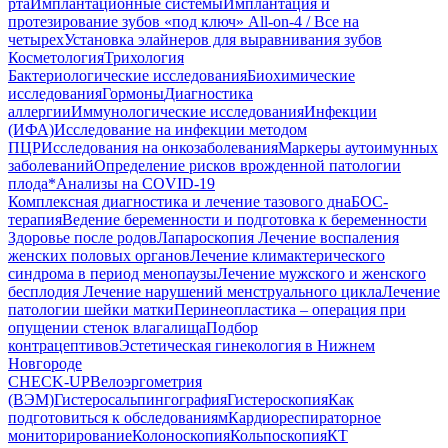
рта
Имплантационные системы
Имплантация и
протезирование зубов «под ключ» All-on-4 / Все на
четырех
Установка элайнеров для выравнивания зубов
Косметология
Трихология
Бактериологические исследования
Биохимические
исследования
Гормоны
Диагностика
аллергии
Иммунологические исследования
Инфекции
(ИФА)
Исследование на инфекции методом
ПЦР
Исследования на онкозаболевания
Маркеры аутоимунных
заболеваний
Определение рисков врожденной патологии
плода
*Анализы на COVID-19
Комплексная диагностика и лечение тазового дна
БОС-
терапия
Ведение беременности и подготовка к беременности
Здоровье после родов
Лапароскопия
Лечение воспаления
женских половых органов
Лечение климактерического
синдрома в период менопаузы
Лечение мужского и женского
бесплодия
Лечение нарушений менструального цикла
Лечение
патологии шейки матки
Перинеопластика – операция при
опущении стенок влагалища
Подбор
контрацептивов
Эстетическая гинекология в Нижнем
Новгороде
CHECK-UP
Велоэргометрия
(ВЭМ)
Гистеросальпингография
Гистероскопия
Как
подготовиться к обследованиям
Кардиореспираторное
мониторирование
Колоноскопия
Кольпоскопия
КТ