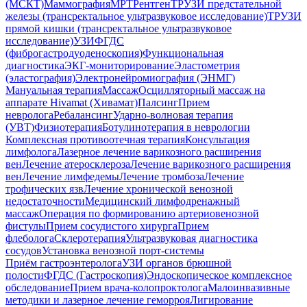
(МСКТ)
Маммография
МРТ
Рентген
ТРУЗИ предстательной
железы (трансректальное ультразвуковое исследование)
ТРУЗИ
прямой кишки (трансректальное ультразвуковое
исследование)
УЗИ
ФГДС
(фиброгастродуоденоскопия)
Функциональная
диагностика
ЭКГ-мониторирование
Эластометрия
(эластография)
Электронейромиография (ЭНМГ)
Мануальная терапия
Массаж
Осцилляторный массаж на
аппарате Hivamat (Хивамат)
Палсинг
Прием
невролога
Ребалансинг
Ударно-волновая терапия
(УВТ)
Физиотерапия
Ботулинотерапия в неврологии
Комплексная противоотечная терапия
Консультация
лимфолога
Лазерное лечение варикозного расширения
вен
Лечение атеросклероза
Лечение варикозного расширения
вен
Лечение лимфедемы
Лечение тромбоза
Лечение
трофических язв
Лечение хронической венозной
недостаточности
Медицинский лимфодренажный
массаж
Операция по формированию артериовенозной
фистулы
Прием сосудистого хирурга
Прием
флеболога
Склеротерапия
Ультразвуковая диагностика
сосудов
Установка венозной порт-системы
Приём гастроэнтеролога
УЗИ органов брюшной
полости
ФГДС (Гастроскопия)
Эндоскопическое комплексное
обследование
Прием врача-колопроктолога
Малоинвазивные
методики и лазерное лечение геморроя
Лигирование