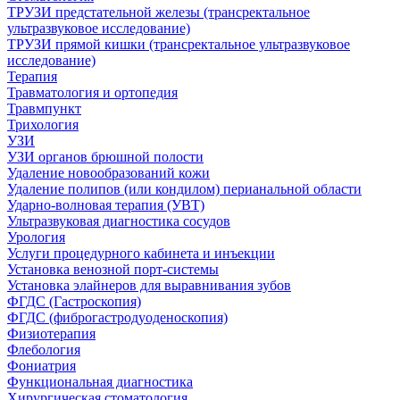
ТРУЗИ предстательной железы (трансректальное
ультразвуковое исследование)
ТРУЗИ прямой кишки (трансректальное ультразвуковое
исследование)
Терапия
Травматология и ортопедия
Травмпункт
Трихология
УЗИ
УЗИ органов брюшной полости
Удаление новообразований кожи
Удаление полипов (или кондилом) перианальной области
Ударно-волновая терапия (УВТ)
Ультразвуковая диагностика сосудов
Урология
Услуги процедурного кабинета и инъекции
Установка венозной порт-системы
Установка элайнеров для выравнивания зубов
ФГДС (Гастроскопия)
ФГДС (фиброгастродуоденоскопия)
Физиотерапия
Флебология
Фониатрия
Функциональная диагностика
Хирургическая стоматология