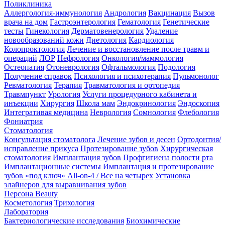
Поликлиника
Аллергология-иммунология
Андрология
Вакцинация
Вызов
врача на дом
Гастроэнтерология
Гематология
Генетические
тесты
Гинекология
Дерматовенерология
Удаление
новообразований кожи
Диетология
Кардиология
Колопроктология
Лечение и восстановление после травм и
операций
ЛОР
Нефрология
Онкология/маммология
Остеопатия
Отоневрология
Офтальмология
Подология
Получение справок
Психология и психотерапия
Пульмонолог
Ревматология
Терапия
Травматология и ортопедия
Травмпункт
Урология
Услуги процедурного кабинета и
инъекции
Хирургия
Школа мам
Эндокринология
Эндоскопия
Интегративая медицина
Неврология
Сомнология
Флебология
Фониатрия
Стоматология
Консультация стоматолога
Лечение зубов и десен
Ортодонтия/
исправление прикуса
Протезирование зубов
Хирургическая
стоматология
Имплантация зубов
Профгигиена полости рта
Имплантационные системы
Имплантация и протезирование
зубов «под ключ» All-on-4 / Все на четырех
Установка
элайнеров для выравнивания зубов
Персона Beauty
Косметология
Трихология
Лаборатория
Бактериологические исследования
Биохимические