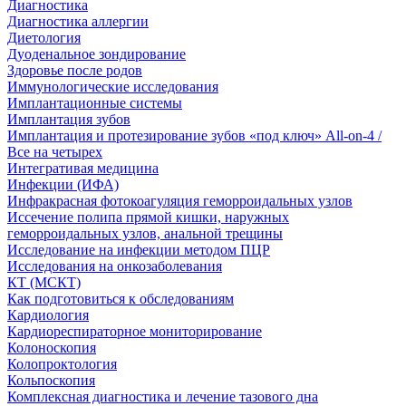
Диагностика
Диагностика аллергии
Диетология
Дуоденальное зондирование
Здоровье после родов
Иммунологические исследования
Имплантационные системы
Имплантация зубов
Имплантация и протезирование зубов «под ключ» All-on-4 /
Все на четырех
Интегративая медицина
Инфекции (ИФА)
Инфракрасная фотокоагуляция геморроидальных узлов
Иссечение полипа прямой кишки, наружных
геморроидальных узлов, анальной трещины
Исследование на инфекции методом ПЦР
Исследования на онкозаболевания
КТ (МСКТ)
Как подготовиться к обследованиям
Кардиология
Кардиореспираторное мониторирование
Колоноскопия
Колопроктология
Кольпоскопия
Комплексная диагностика и лечение тазового дна