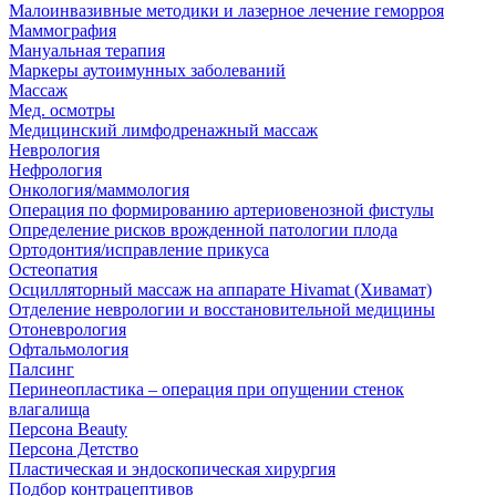
Малоинвазивные методики и лазерное лечение геморроя
Маммография
Мануальная терапия
Маркеры аутоимунных заболеваний
Массаж
Мед. осмотры
Медицинский лимфодренажный массаж
Неврология
Нефрология
Онкология/маммология
Операция по формированию артериовенозной фистулы
Определение рисков врожденной патологии плода
Ортодонтия/исправление прикуса
Остеопатия
Осцилляторный массаж на аппарате Hivamat (Хивамат)
Отделение неврологии и восстановительной медицины
Отоневрология
Офтальмология
Палсинг
Перинеопластика – операция при опущении стенок
влагалища
Персона Beauty
Персона Детство
Пластическая и эндоскопическая хирургия
Подбор контрацептивов