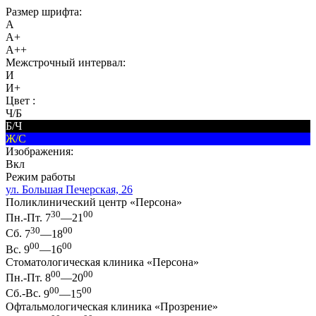
Размер шрифта:
A
A+
A++
Межстрочный интервал:
И
И+
Цвет :
Ч/Б
Б/Ч
Ж/С
Изображения:
Вкл
Режим работы
ул. Большая Печерская, 26
Поликлинический центр «Персона»
30
00
Пн.-Пт.
7
—21
30
00
Сб.
7
—18
00
00
Вс.
9
—16
Стоматологическая клиника «Персона»
00
00
Пн.-Пт.
8
—20
00
00
Сб.-Вс.
9
—15
Офтальмологическая клиника «Прозрение»