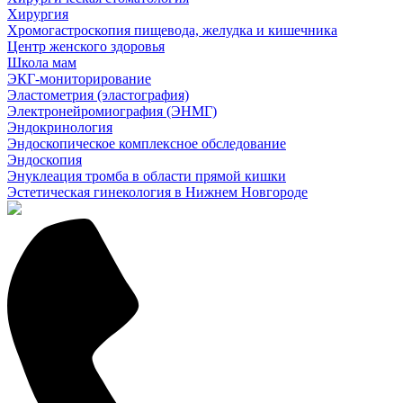
Хирургия
Хромогастроскопия пищевода, желудка и кишечника
Центр женского здоровья
Школа мам
ЭКГ-мониторирование
Эластометрия (эластография)
Электронейромиография (ЭНМГ)
Эндокринология
Эндоскопическое комплексное обследование
Эндоскопия
Энуклеация тромба в области прямой кишки
Эстетическая гинекология в Нижнем Новгороде