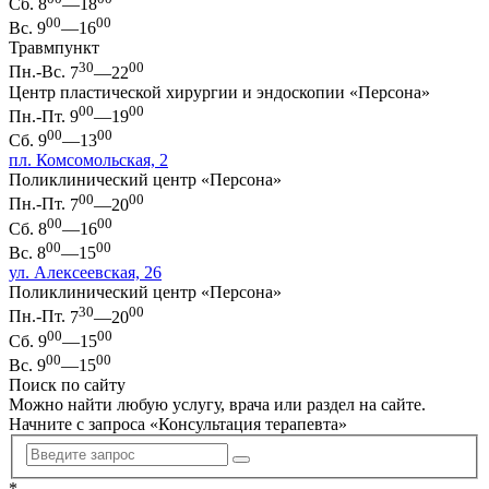
Сб.
8
—18
00
00
Вс.
9
—16
Травмпункт
30
00
Пн.-Вс.
7
—22
Центр пластической хирургии и эндоскопии «Персона»
00
00
Пн.-Пт.
9
—19
00
00
Сб.
9
—13
пл. Комсомольская, 2
Поликлинический центр «Персона»
00
00
Пн.-Пт.
7
—20
00
00
Сб.
8
—16
00
00
Вс.
8
—15
ул. Алексеевская, 26
Поликлинический центр «Персона»
30
00
Пн.-Пт.
7
—20
00
00
Сб.
9
—15
00
00
Вс.
9
—15
Поиск по сайту
Можно найти любую услугу, врача или раздел на сайте.
Начните с запроса «
Консультация терапевта
»
*