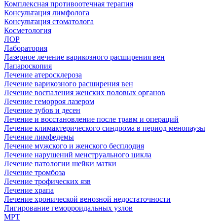
Комплексная противоотечная терапия
Консультация лимфолога
Консультация стоматолога
Косметология
ЛОР
Лаборатория
Лазерное лечение варикозного расширения вен
Лапароскопия
Лечение атеросклероза
Лечение варикозного расширения вен
Лечение воспаления женских половых органов
Лечение геморроя лазером
Лечение зубов и десен
Лечение и восстановление после травм и операций
Лечение климактерического синдрома в период менопаузы
Лечение лимфедемы
Лечение мужского и женского бесплодия
Лечение нарушений менструального цикла
Лечение патологии шейки матки
Лечение тромбоза
Лечение трофических язв
Лечение храпа
Лечение хронической венозной недостаточности
Лигирование геморроидальных узлов
МРТ