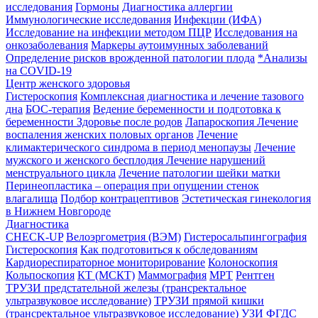
исследования
Гормоны
Диагностика аллергии
Иммунологические исследования
Инфекции (ИФА)
Исследование на инфекции методом ПЦР
Исследования на
онкозаболевания
Маркеры аутоимунных заболеваний
Определение рисков врожденной патологии плода
*Анализы
на COVID-19
Центр женского здоровья
Гистероскопия
Комплексная диагностика и лечение тазового
дна
БОС-терапия
Ведение беременности и подготовка к
беременности
Здоровье после родов
Лапароскопия
Лечение
воспаления женских половых органов
Лечение
климактерического синдрома в период менопаузы
Лечение
мужского и женского бесплодия
Лечение нарушений
менструального цикла
Лечение патологии шейки матки
Перинеопластика – операция при опущении стенок
влагалища
Подбор контрацептивов
Эстетическая гинекология
в Нижнем Новгороде
Диагностика
CHECK-UP
Велоэргометрия (ВЭМ)
Гистеросальпингография
Гистероскопия
Как подготовиться к обследованиям
Кардиореспираторное мониторирование
Колоноскопия
Кольпоскопия
КТ (МСКТ)
Маммография
МРТ
Рентген
ТРУЗИ предстательной железы (трансректальное
ультразвуковое исследование)
ТРУЗИ прямой кишки
(трансректальное ультразвуковое исследование)
УЗИ
ФГДС