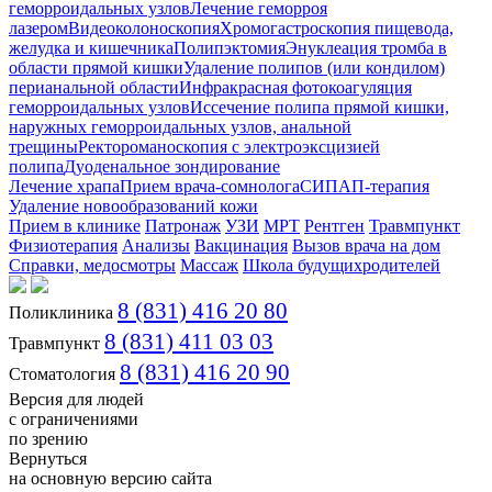
геморроидальных узлов
Лечение геморроя
лазером
Видеоколоноскопия
Хромогастроскопия пищевода,
желудка и кишечника
Полипэктомия
Энуклеация тромба в
области прямой кишки
Удаление полипов (или кондилом)
перианальной области
Инфракрасная фотокоагуляция
геморроидальных узлов
Иссечение полипа прямой кишки,
наружных геморроидальных узлов, анальной
трещины
Ректороманоскопия с электроэксцизией
полипа
Дуоденальное зондирование
Лечение храпа
Прием врача-сомнолога
СИПАП-терапия
Удаление новообразований кожи
Прием в клинике
Патронаж
УЗИ
МРТ
Рентген
Травмпункт
Физиотерапия
Анализы
Вакцинация
Вызов врача на дом
Справки, медосмотры
Массаж
Школа будущихродителей
8 (831) 416 20 80
Поликлиника
8 (831) 411 03 03
Травмпункт
8 (831) 416 20 90
Стоматология
Версия для людей
с ограничениями
по зрению
Вернуться
на основную версию сайта