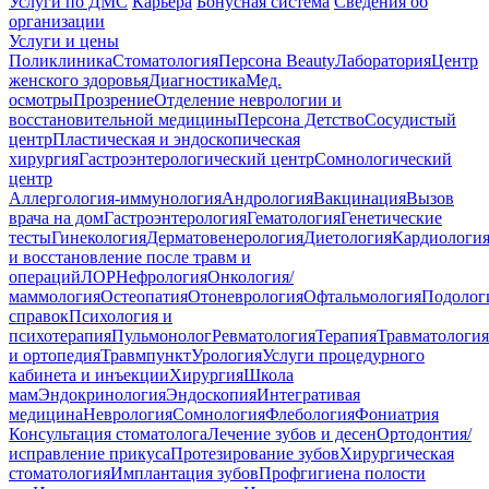
Услуги по ДМС
Карьера
Бонусная система
Сведения об
организации
Услуги и цены
Поликлиника
Стоматология
Персона Beauty
Лаборатория
Центр
женского здоровья
Диагностика
Мед.
осмотры
Прозрение
Отделение неврологии и
восстановительной медицины
Персона Детство
Сосудистый
центр
Пластическая и эндоскопическая
хирургия
Гастроэнтерологический центр
Сомнологический
центр
Аллергология-иммунология
Андрология
Вакцинация
Вызов
врача на дом
Гастроэнтерология
Гематология
Генетические
тесты
Гинекология
Дерматовенерология
Диетология
Кардиологи
и восстановление после травм и
операций
ЛОР
Нефрология
Онкология/
маммология
Остеопатия
Отоневрология
Офтальмология
Подолог
справок
Психология и
психотерапия
Пульмонолог
Ревматология
Терапия
Травматология
и ортопедия
Травмпункт
Урология
Услуги процедурного
кабинета и инъекции
Хирургия
Школа
мам
Эндокринология
Эндоскопия
Интегративая
медицина
Неврология
Сомнология
Флебология
Фониатрия
Консультация стоматолога
Лечение зубов и десен
Ортодонтия/
исправление прикуса
Протезирование зубов
Хирургическая
стоматология
Имплантация зубов
Профгигиена полости